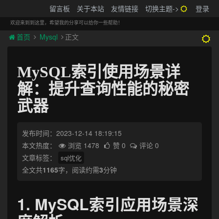
搬砖的码农
留言板
关于本站
友情链接
切换主题->
登录
Tog
navi
欢迎来到到这里，希望我的分享可以给你一些帮助！
首页
Mysql
正文
MySQL索引使用场景详
解：提升查询性能的秘密
武器
发布时间：2023-12-14 18:19:15
本文热度：
浏览 1478
赞 0
评论 0
文章标签：
sql优化
全文共
1165
字，阅读约需
3
分钟
1. MySQL索引应用场景深