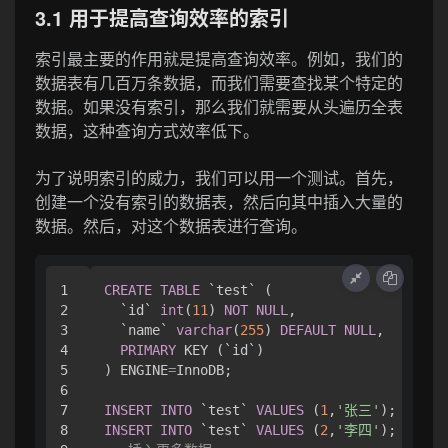
3.1 用于提高查询效率的索引
索引最主要的作用就是提高查询效率。例如，我们的
数据表有几百万条数据，而我们需要查找某个特定的
数据。如果没有索引，那么我们就需要从头遍历全表
数据，这种查询方式效率低下。
为了说明索引的威力，我们可以用一个测试。首先，
创建一个没有索引的数据表，然后向其中插入大量的
数据。然后，对这个数据表进行查询。
1

CREATE
TABLE
 `test` (

2

  `id` 
int
(
11
) 
NOT
NULL
,

3

  `name` 
varchar
(
255
) 
DEFAULT
NULL
,

4

PRIMARY
 KEY (`id`)

5

) ENGINE
=
InnoDB;

6

7

INSERT
INTO
 `test` 
VALUES
 (
1
,
'张三'
8

INSERT
INTO
 `test` 
VALUES
 (
2
,
'李四'