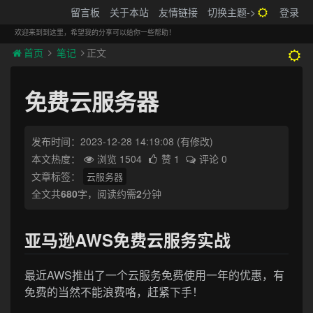
搬砖的码农
留言板
关于本站
友情链接
切换主题->
登录
Tog
navi
欢迎来到到这里，希望我的分享可以给你一些帮助！
首页
笔记
正文
免费云服务器
发布时间：2023-12-28 14:19:08
(有修改)
本文热度：
浏览 1504
赞 1
评论 0
文章标签：
云服务器
全文共
680
字，阅读约需
2
分钟
亚马逊AWS免费云服务实战
最近AWS推出了一个云服务免费使用一年的优惠，有
免费的当然不能浪费咯，赶紧下手！