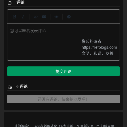
评论
|
|
|
您可以匿名发表评论
搬砖的码农
https://refblogs.com
文明、和谐、友善
提交评论
0 评论
还没有评论，快来抢沙发吧！
其他连接：
json在线格式化
留言板
更新记录
归档目录