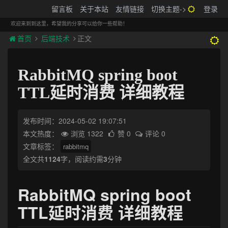
搬砖的码农
留言板
关于本站
友情链接
切换主题->
登录
Tog
navi
欢迎来到到这里，希望我的分享可以给你一些帮助！
首页
后端技术
正文
RabbitMQ spring boot
TTL延时消费 详细教程
发布时间：2024-05-02 19:07:51
本文热度：
浏览 1322
赞 0
评论 0
文章标签：
rabbitmq
全文共
1124
字，阅读约需
3
分钟
RabbitMQ spring boot
TTL延时消费 详细教程