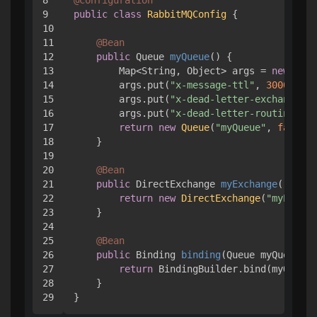
8

@Configuration
9

public
class
RabbitMQConfig
 {

10

11

@Bean
12

public
 Queue 
myQueue
()
 {

13

        Map<String, Object> args = 
new
Hash
14

        args.put(
"x-message-ttl"
, 
3000
); 
/
15

        args.put(
"x-dead-letter-exchange"
, 
16

        args.put(
"x-dead-letter-routing-key
17

return
new
Queue
(
"myQueue"
, 
false
, 
18

    }

19

20

@Bean
21

public
 DirectExchange 
myExchange
()
 {

22

return
new
DirectExchange
(
"myExchan
23

    }

24

25

@Bean
26

public
 Binding 
binding
(Queue myQueue, D
27

return
 BindingBuilder.bind(myQueue
28

    }
