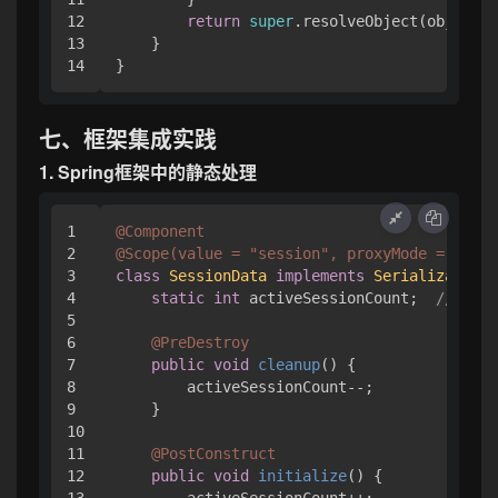
12

return
super
.resolveObject(obj);

13

    }

七、框架集成实践
1. Spring框架中的静态处理
1

@Component
2

@Scope(value = "session", proxyMode = Scope
3

class
SessionData
implements
Serializable
 {

4

static
int
 activeSessionCount;  
// 需
5

6

@PreDestroy
7

public
void
cleanup
()
 {

8

        activeSessionCount--;

9

    }

10

11

@PostConstruct
12

public
void
initialize
()
 {

13

        activeSessionCount++;
