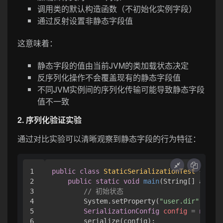
调用类的默认构造函数（不初始化实例字段）
通过反射设置非静态字段值
这意味着：
静态字段的值由当前JVM的类加载状态决定
反序列化操作不会覆盖现有的静态字段值
不同JVM实例间的序列化传输可能导致静态字段
值不一致
2. 序列化验证实验
通过对比实验可以清晰观察到静态字段的行为特征：
1

public
class
StaticSerializationTest
 {

2

public
static
void
main
(String[] args)
3

// 初始状态
4

        System.setProperty(
"user.dir"
, 
"/or
5

SerializationConfig
config
=
new
Se
6

        serialize(config);
