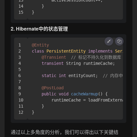
14

    }

2. Hibernate中的状态管理
1

@Entity
2

class
PersistentEntity
implements
Serializa
3

@Transient
// 标记不持久化到数据库
4

transient
 String runtimeCache;

5

6

static
int
 entityCount;  
// 内存中的统
7

8

@PostLoad
9

public
void
cacheWarmup
()
 {

10

        runtimeCache = loadFromExternalCach
11

    }

通过以上多角度的分析，我们可以得出以下关键结