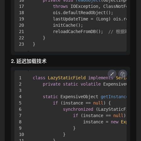
17

throws
 IOException, ClassNotFoundEx
18

        ois.defaultReadObject();

19

        lastUpdateTime = (Long) ois.readObj
20

        initCache();

21

        reloadCacheFromDB();  
// 根据时间戳
22

    }

2. 延迟加载技术
1

class
LazyStaticField
implements
Serializab
2

private
static
volatile
 ExpensiveObject
3

4

static
 ExpensiveObject 
getInstance
()
 {

5

if
 (instance == 
null
) {

6

synchronized
 (LazyStaticField.c
7

if
 (instance == 
null
) {

8

                    instance = 
new
Expensiv
9

                }

10

            }

11

        }
