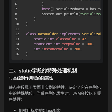
6

        }

7

byte
[] serializedData = bos.toByteA
8

        System.out.println(
"Serialized data
9

    }

10

}

11

12

class
DataHolder
implements
Serializable
 {

13

static
int
classValue
=
42
;        
//
14

transient
int
tempValue
=
100
;     
//
15

int
instanceValue
=
200
;           
//
二、static字段的特殊处理机制
1. 类级别作用域的隔离性
静态字段属于类而非实例的特性，决定了它在序列化
中的特殊地位。当反序列化发生时，JVM会按以下顺
序处理：
加载目标类的Class对象