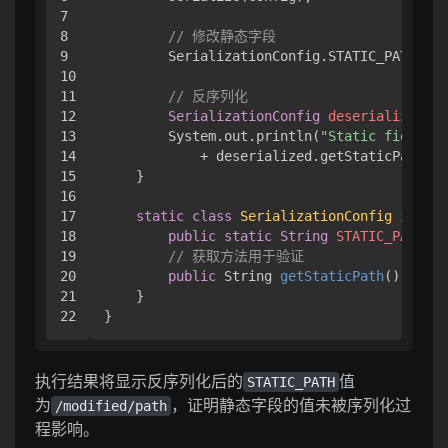
7

8

// 修改静态字段
9

        SerializationConfig.STATIC_PATH = 
"
10

11

// 反序列化
12

SerializationConfig
deserialized
=
 
13

        System.out.println(
"Static field af
14

            + deserialized.getStaticPath())
15

    }

16

17

static
class
SerializationConfig
implem
18

public
static
String
STATIC_PATH
=
 
19

// 获取方法用于验证
20

public
 String 
getStaticPath
()
 { 
ret
21

    }

执行结果将显示反序列化后的
值
STATIC_PATH
为
，证明静态字段的值未被序列化过
/modified/path
程影响。