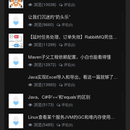
浏览(10038)
评论(2)
让我们沉迷的“奶头乐”
浏览(9660)
评论(0)
【延时任务处理、订单失效】RabbitMQ死信队列实现
浏览(11299)
评论(2)
Maven子父工程依赖配置，小白也能看得懂
浏览(12972)
评论(4)
Java实现Excel导入和导出，看这一篇就够了(珍藏版)
浏览(13993)
评论(0)
Java、C#中'=='和'equals'的区别
浏览(5173)
评论(0)
Linux查看某个服务JVM的GC和堆内存使用情况
浏览(5485)
评论(0)