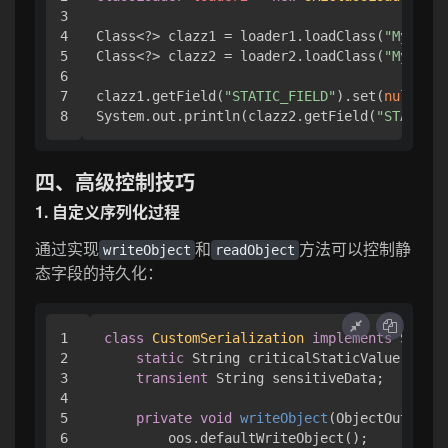
3

4

Class<?> clazz1 = loader1.loadClass(
"MyClass
5

Class<?> clazz2 = loader2.loadClass(
"MyClass
6

7

clazz1.getField(
"STATIC_FIELD"
).set(
null
, 
10
System.out.println(clazz2.getField(
"STATIC_F
四、高级控制技巧
1. 自定义序列化过程
通过实现
和
方法可以控制静
writeObject
readObject
态字段的持久化：
1

class
CustomSerialization
implements
Serial
2

static
 String criticalStaticValue;

3

transient
 String sensitiveData;

4

5

private
void
writeObject
(ObjectOutputSt
6

        oos.defaultWriteObject();
