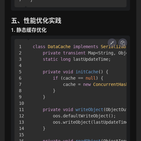
五、性能优化实践
1. 静态缓存优化
1

class
DataCache
implements
Serializable
 {

2

private
transient
 Map<String, Object> c
3

static
long
 lastUpdateTime;

4

5

private
void
initCache
()
 {

6

if
 (cache == 
null
) {

7

            cache = 
new
ConcurrentHashMap
<>
8

        }

9

    }

10

11

private
void
writeObject
(ObjectOutputSt
12

        oos.defaultWriteObject();

13

        oos.writeObject(lastUpdateTime);  
14

    }

15

16

private
void
readObject
(ObjectInputStre