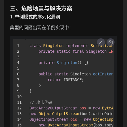
三、危险场景与解决方案
1. 单例模式的序列化漏洞
典型的问题出现在单例实现中：
1

class
Singleton
implements
Serializable
 {

2

private
static
final
Singleton
INSTANCE
3

4

private
Singleton
()
 {}

5

6

public
static
 Singleton 
getInstance
()
 {

7

return
 INSTANCE;

8

    }

9

}

10

11

// 攻击代码
12

ByteArrayOutputStream
bos
=
new
ByteArrayOu
13

new
ObjectOutputStream
14

ObjectInputStream
ois
=
new
ObjectInputStre
15

new
ByteArrayInputStream