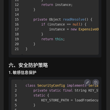
12

return
 instance;

13

    }

14

15

private
 Object 
readResolve
()
 {

16

if
 (instance == 
null
) {

17

            instance = 
new
ExpensiveObject
(
18

        }

19

return
this
;

20

    }

六、安全防护策略
1. 敏感信息保护
1

class
SecurityConfig
implements
Serializabl
2

private
static
final
 String KEY_STORE_P
3

static
 {

4

        KEY_STORE_PATH = loadFromSecureVaul
5

    }

6
