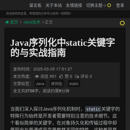
搬砖的码农
留言板
关于本站
友情链接
切换主题->
登录
Tog
navi
欢迎来到到这里，希望我的分享可以给你一些帮助！
首页
Java技术
正文
Java序列化中static关键字
的与实战指南
发布时间：2025-03-05 17:51:27
本文热度：
浏览 951
赞 0
评论 0
文章标签：
Java
序列化
static
全文共
2728
字，阅读约需
9
分钟
当我们深入探讨Java序列化机制时，
关键字的
static
特殊行为始终是开发者需要特别注意的技术细节。这
个看似简单的关键字，在对象持久化和传输过程中却
展现出与普通成员变量截然不同的特性，这种差异直