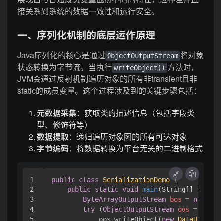
接关系到系统的数据一致性和运行安全。
一、序列化机制的底层运作原理
Java序列化的核心是通过
将对象
ObjectOutputStream
状态转换为字节流。当执行
方法时，
writeObject()
JVM会通过反射机制遍历对象的所有非transient且非
static的成员变量。这个过程涉及到的关键步骤包括：
元数据采集
：获取类的描述信息（包括字段类
型、修饰符等）
数据提取
：递归遍历对象图的所有可达对象
字节编码
：将数据转换为平台无关的二进制格式
1

public
class
SerializationDemo
 {

2

public
static
void
main
(String[] args)
3

ByteArrayOutputStream
bos
=
new
Byt
4

try
 (
ObjectOutputStream
oos
=
new
O
5

            oos.writeObject(
new
DataHolder
(