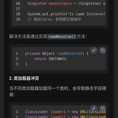
16

Singleton
newInstance
=
 (Singleton) ois.rea
17

18

System.out.println(
"Is same instance? "
// 输出false，单例模式被破坏
解决方法是通过实现
方法：
readResolve()
1

private
 Object 
readResolve
()
 {

2

return
 INSTANCE;

2. 类加载器冲突
当不同类加载器加载同一个类时，会导致静态字段隔
离：
1

ClassLoader
loader1
=
new
URLClassLoader
2

ClassLoader
loader2
=
new
URLClassLoader
(...