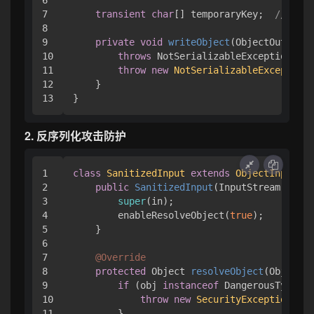
7

transient
char
[] temporaryKey;  
// 内
8

9

private
void
writeObject
(ObjectOutputSt
10

throws
 NotSerializableException {

11

throw
new
NotSerializableException
(
12

    }

2. 反序列化攻击防护
1

class
SanitizedInput
extends
ObjectInputStr
2

public
SanitizedInput
(InputStream in)
t
3

super
(in);

4

        enableResolveObject(
true
);

5

    }

6

7

@Override
8

protected
 Object 
resolveObject
(Object o
9

if
 (obj 
instanceof
 DangerousType) {

10

throw
new
SecurityException
(
"Fo
11

        }
