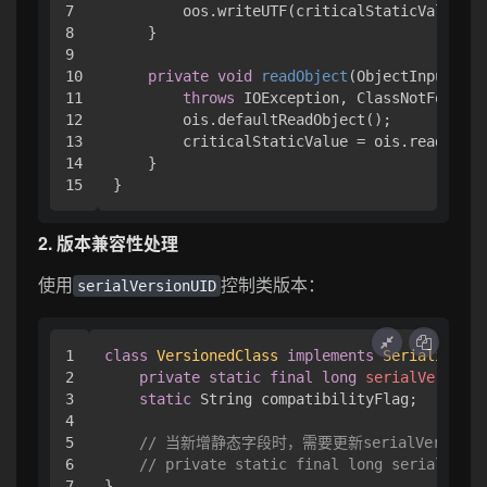
7

        oos.writeUTF(criticalStaticValue); 
8

    }

9

10

private
void
readObject
(ObjectInputStre
11

throws
 IOException, ClassNotFoundEx
12

        ois.defaultReadObject();

13

        criticalStaticValue = ois.readUTF()
14

    }

2. 版本兼容性处理
使用
控制类版本：
serialVersionUID
1

class
VersionedClass
implements
Serializable
2

private
static
final
long
serialVersionU
3

static
 String compatibilityFlag;

4

5

// 当新增静态字段时，需要更新serialVersionU
6

// private static final long serialVersi