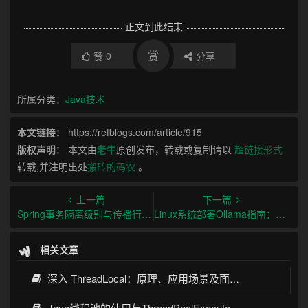
正文到此结束
赏
赞
0
分享
所属分类：
Java技术
本文链接：
https://refblogs.com/article/915
版权声明：
本文由
老牛
原创发布，转载或复制请以
超链接形式
转载,并注明出处
搬砖的码农
。
上一篇
下一篇
Spring事务隔离级别与传播行为及最佳实践
Linux系统部署Ollama指南：从安装到生产环境实践
相关文章
深入 ThreadLocal：原理、应用场景及面试考点全指南
Java线程池的使用与ThreadPoolExecutor详解