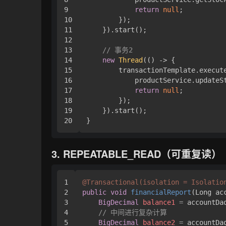
9

return
null
;

10

        });

11

    }).start();

12

13

// 事务2
14

new
Thread
(() -> {

15

        transactionTemplate.execute
16

            productService.updateS
17

return
null
;

18

        });

19

    }).start();

3. REPEATABLE_READ（可重复读）
1

@Transactional(isolation = Isolatio
2

public
void
financialReport
(Long ac
3

BigDecimal
balance1
=
 accountDa
4

// 中间进行复杂计算
5

BigDecimal
balance2
=
 accountDa