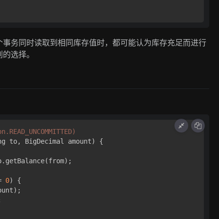
个事务同时读取到相同库存值时，都可能认为库存充足而进行
别的选择。
）
on.READ_UNCOMMITTED)
ng to, BigDecimal amount)
 {

o.getBalance(from);

= 
0
) {

unt);


