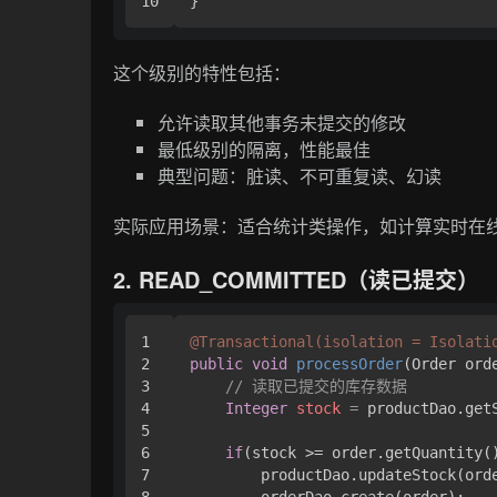
这个级别的特性包括：
允许读取其他事务未提交的修改
最低级别的隔离，性能最佳
典型问题：脏读、不可重复读、幻读
实际应用场景：适合统计类操作，如计算实时在
2. READ_COMMITTED（读已提交）
1

@Transactional(isolation = Isolati
2

public
void
processOrder
(Order ord
3

// 读取已提交的库存数据
4

Integer
stock
=
 productDao.get
5

6

if
(stock >= order.getQuantity()
7

        productDao.updateStock(orde
8

        orderDao.create(order);
