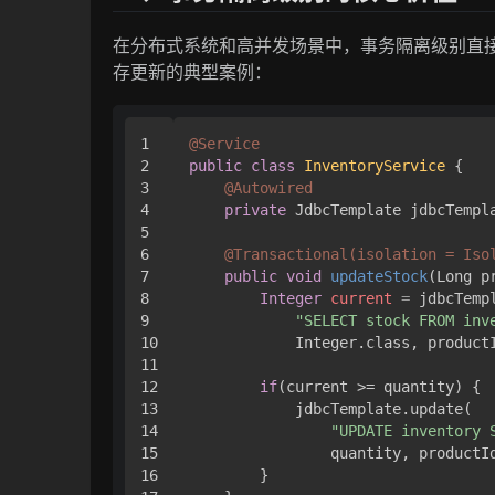
在分布式系统和高并发场景中，事务隔离级别直
存更新的典型案例：
1

@Service
2

public
class
InventoryService
 {

3

@Autowired
4

private
 JdbcTemplate jdbcTempla
5

6

@Transactional(isolation = Iso
7

public
void
updateStock
(Long p
8

Integer
current
=
 jdbcTemp
9

"SELECT stock FROM inv
10

            Integer.class, productI
11

12

if
(current >= quantity) {

13

            jdbcTemplate.update(

14

"UPDATE inventory 
15

                quantity, productId
16

        }
