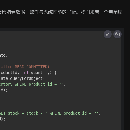
接影响着数据一致性与系统性能的平衡。我们来看一个电商库
te;

lation.READ_COMMITTED)
roductId, 
int
 quantity)
 {

late.queryForObject(

entory WHERE product_id = ?"
, 

d);

SET stock = stock - ? WHERE product_id = ?"
,

);
