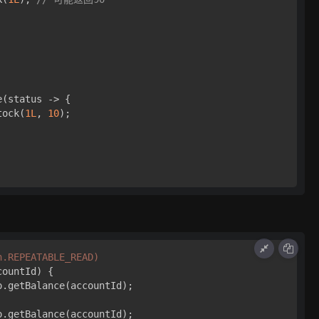
(status -> {

tock(
1L
, 
10
);

n.REPEATABLE_READ)
countId)
 {

o.getBalance(accountId);

o.getBalance(accountId);
