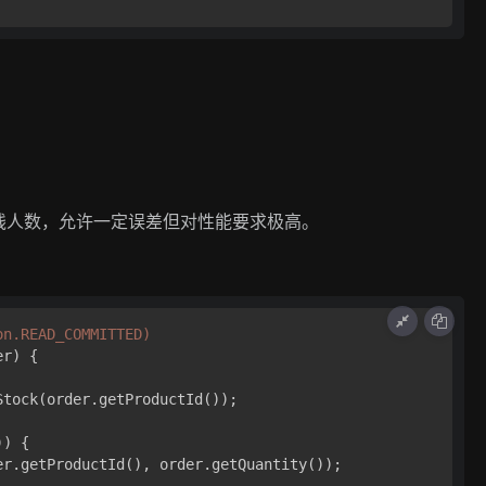
线人数，允许一定误差但对性能要求极高。
on.READ_COMMITTED)
er)
 {

Stock(order.getProductId());

) {

r.getProductId(), order.getQuantity());
