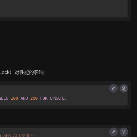
Lock）对性能的影响：
WEEN
100
AND
200
FOR
UPDATE
n.SERIALIZABLE)