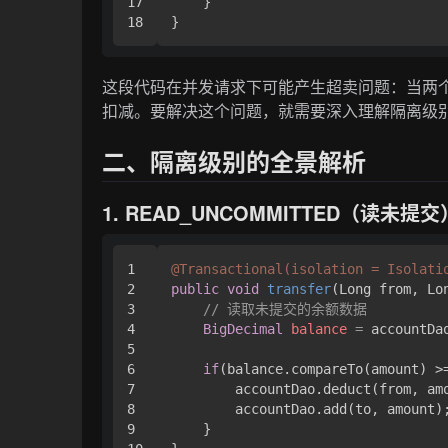
17

    }

这段代码在并发请求下可能产生超卖问题：当两
扣减。要解决这个问题，就需要深入理解隔离级
二、隔离级别的全景解析
1. READ_UNCOMMITTED（读未提交
1

@Transactional(isolation = Isolati
2

public
void
transfer
(Long from, Lo
3

// 读取未提交的余额数据
4

BigDecimal
balance
=
 accountDa
5

6

if
(balance.compareTo(amount) >
7

        accountDao.deduct(from, amo
8

        accountDao.add(to, amount);
9

    }
