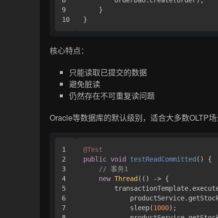
9

    }

核心特点：
只能读取已提交的数据
避免脏读
仍然存在不可重复读问题
Oracle等数据库的默认级别，适合大多数OLT
1

@Test
2

public
void
testReadCommitted
()
 {

3

// 事务1
4

new
Thread
(() -> {

5

        transactionTemplate.execute
6

            productService.getStoc
7

            sleep(
1000
);

8

            productService.getStoc