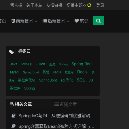
留言板
关于本站
友情链接
切换主题->
登录
首页
前端技术
后端技术
笔记
标签云
Java
Spring Boot
Java
MySQL
Spring
面试
Redis
Mysql
其他
redis
Spring Boot
数据库
多
SQL
sql优化
数据库优化
SpringBoot
JS
线程
Spring
数据库
相关文章
近期文章
Spring IoC与DI：从硬编码到优雅解耦的蜕变之路
Spring容器获取Bean的9种方式详解与最佳实践