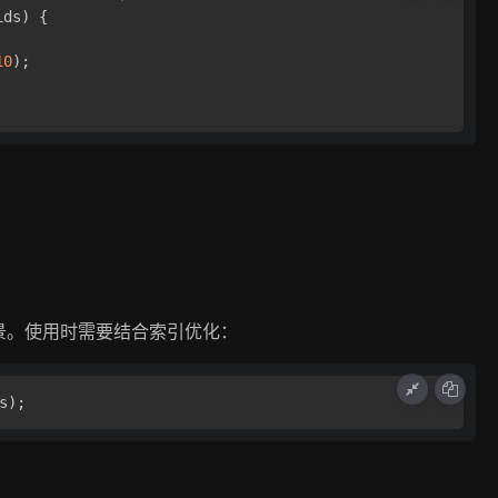
ids)
 {

10
);

景。使用时需要结合索引优化：