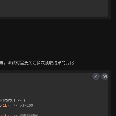
P场景。测试时需要关注多次读取结果的变化：
(status -> {

k(
1L
); 
// 返回100
k(
1L
); 
// 可能返回90