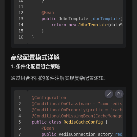
10

    }

11

12

@Bean
13

public
 JdbcTemplate 
jdbcTemplate
()
 {

14

return
new
JdbcTemplate
(dataSource(
15

    }

高级配置模式详解
1. 条件化配置组合策略
通过组合不同的条件注解实现复杂配置逻辑：
1

@Configuration
2

@ConditionalOnClass(name = "com.redis.clien
3

@ConditionalOnProperty(prefix = "cache", na
4

@ConditionalOnMissingBean(CacheManager.clas
5

public
class
RedisCacheConfig
 {

6

@Bean
7

public
 RedisConnectionFactory 
redisFact