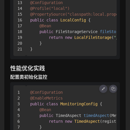
13

@Configuration
14

@Profile("local")
15

@PropertySource("classpath:local.properties
16

public
class
LocalConfig
 {

17

@Bean
18

public
 FileStorageService 
fileStorage
()
19

return
new
LocalFileStorage
(
"/tmp/u
20

    }

性能优化实践
配置类初始化监控
1

@Configuration
2

@EnableMetrics
3

public
class
MonitoringConfig
 {

4

@Bean
5

public
 TimedAspect 
timedAspect
(MeterReg
6

return
new
TimedAspect
(registry);

7

    }
