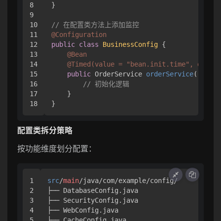
8

}

9

10

// 在配置类方法上添加监控
11

@Configuration
12

public
class
BusinessConfig
 {

13

@Bean
14

@Timed(value = "bean.init.time", des
15

public
 OrderService 
orderService
()
 {

16

// 初始化逻辑
17

    }

配置类拆分策略
按功能维度划分配置：
1

src
/
main
/java/com/example/config/

2

├── DatabaseConfig
.java
3

├── SecurityConfig
.java
4

├── WebConfig
.java
5

├── CacheConfig
.java