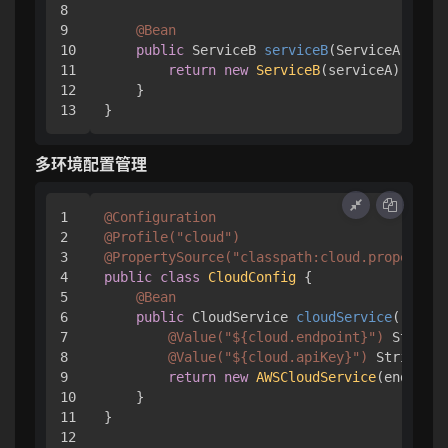
8

9

@Bean
10

public
 ServiceB 
serviceB
(ServiceA servi
11

return
new
ServiceB
(serviceA);

12

    }

多环境配置管理
1

@Configuration
2

@Profile("cloud")
3

@PropertySource("classpath:cloud.properties
4

public
class
CloudConfig
 {

5

@Bean
6

public
 CloudService 
cloudService
(

7

@Value("${cloud.endpoint}")
 String 
8

@Value("${cloud.apiKey}")
 String ap
9

return
new
AWSCloudService
(endpoint
10

    }

11

}

12
