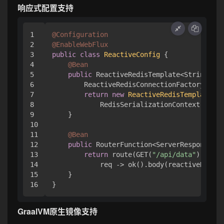
响应式配置支持
1

@Configuration
2

@EnableWebFlux
3

public
class
ReactiveConfig
 {

4

@Bean
5

public
 ReactiveRedisTemplate<String, St
6

        ReactiveRedisConnectionFactory fact
7

return
new
ReactiveRedisTemplate
<>(
8

            RedisSerializationContext.strin
9

    }

10

11

@Bean
12

public
 RouterFunction<ServerResponse> 
r
13

return
 route(GET(
"/api/data"
), 

14

            req -> ok().body(reactiveRedisT
15

    }

GraalVM原生镜像支持