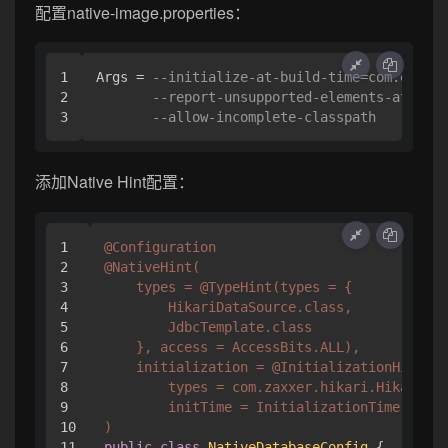
配置native-image.properties：
1

Args = 
--initialize-at-build-time=com.exampl
2

--report-unsupported-elements-at-runt
--allow-incomplete-classpath
添加Native Hint配置：
1

@Configuration
2

@NativeHint(

3

    types = @TypeHint(types = {

4

        HikariDataSource.class,

5

        JdbcTemplate.class

6

    }, access = AccessBits.ALL),

7

    initialization = @InitializationHint(

8

        types = com.zaxxer.hikari.HikariCon
9

        initTime = InitializationTime.BUILD
10

)
11

public
class
NativeDatabaseConfig
 {
