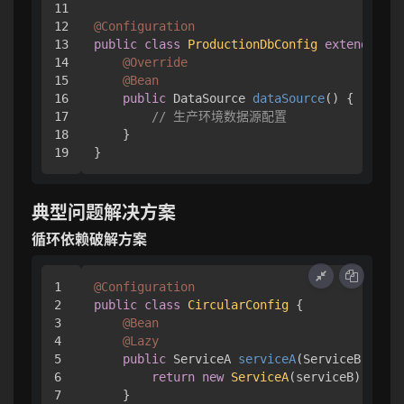
11

12

@Configuration
13

public
class
ProductionDbConfig
extends
Bas
14

@Override
15

@Bean
16

public
 DataSource 
dataSource
()
 {

17

// 生产环境数据源配置
18

    }

典型问题解决方案
循环依赖破解方案
1

@Configuration
2

public
class
CircularConfig
 {

3

@Bean
4

@Lazy
5

public
 ServiceA 
serviceA
(ServiceB servi
6

return
new
ServiceA
(serviceB);

7

    }
