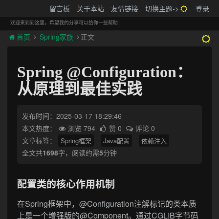
搬砖的码农
留言板
关于本站
友情链接
切换主题->
登录
Tog
navi
欢迎来到到这里，希望我的分享可以给你一些帮助！
首页
Spring家族
正文
Spring @Configuration：
从原理到最佳实践
发布时间：2025-03-17 18:29:46
本文热度：
浏览 794
赞 0
评论 0
文章标签：
Spring框架
Java配置
依赖注入
全文共
1698
字，阅读约需
5
分钟
配置类的核心作用机制
在Spring框架中，@Configuration注解标记的类本质
上是一个增强版的@Component。通过CGLIB字节码