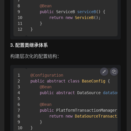
8

@Bean
9

public
 ServiceB 
serviceB
()
 {

10

return
new
ServiceB
();

11

    }

3. 配置类继承体系
构建层次化的配置结构：
1

@Configuration
2

public
abstract
class
BaseConfig
 {

3

@Bean
4

public
abstract
 DataSource 
dataSource
()
5

6

@Bean
7

public
 PlatformTransactionManager 
trans
8

return
new
DataSourceTransactionMan
9

    }

10

}
