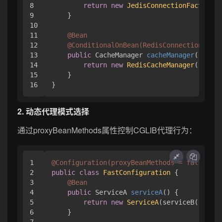
8

return
new
JedisConnectionFactory
()
9

    }

10

11

@Bean
12

@ConditionalOnBean(RedisConnectionFacto
13

public
 CacheManager 
cacheManager
()
 {

14

return
new
RedisCacheManager
(redisF
15

    }

2. 动态代理模式选择
通过proxyBeanMethods属性控制CGLIB代理行为：
1

@Configuration(proxyBeanMethods = false)
/
2

public
class
FastConfiguration
 {

3

@Bean
4

public
 ServiceA 
serviceA
()
 {

5

return
new
ServiceA
(serviceB());

6

    }

7
