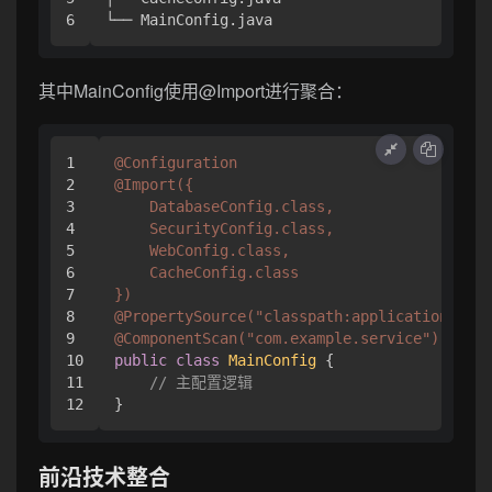
└── MainConfig
.java
其中MainConfig使用@Import进行聚合：
1

@Configuration
2

@Import({

3

    DatabaseConfig.class,

4

    SecurityConfig.class,

5

    WebConfig.class,

6

    CacheConfig.class

7

})
8

@PropertySource("classpath:application.prop
9

@ComponentScan("com.example.service")
10

public
class
MainConfig
 {

11

// 主配置逻辑
前沿技术整合