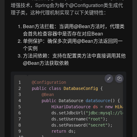
增强技术，Spring会为每个@Configuration类生成代
理子类，这种代理机制实现了以下关键特性：
Bean方法拦截：当调用@Bean方法时，代理类
会首先检查容器中是否存在对应Bean
单例保护：确保多次调用@Bean方法返回同一
个实例
方法间依赖：支持在配置类方法中直接调用其他
@Bean方法获取依赖
1

@Configuration
2

public
class
DatabaseConfig
 {

3

@Bean
4

public
 DataSource 
dataSource
()
 {

5

HikariDataSource
ds
=
new
HikariDat
6

        ds.setJdbcUrl(
"jdbc:mysql://localho
7

        ds.setUsername(
"root"
);

8

        ds.setPassword(
"secret"
);

9

return
 ds;
