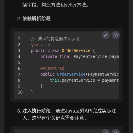
括字段、构造方法和setter方法。
依赖解析阶段
：
1

// 典型的构造器注入示例
2

@Service
3

public
class
OrderService
 {

4

private
final
 PaymentService paymentSer
5

6

@Autowired
7

public
OrderService
(PaymentService paym
8

this
.paymentService = paymentServic
9

    }

注入执行阶段
：通过Java反射API完成实际注
入，这里有个关键点需要注意：