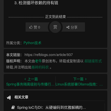
检测循环依赖的持有链
正文到此结束
赏
赞
0
分享
所属分类：
Python技术
本文链接：
https://refblogs.com/article/937
版权声明：
本文由
老牛
原创发布，转载或复制请以
超链接形式
转载,并注明出处
搬砖的码农
。
上一篇
下一篇
Spring事务隔离级别与传播行为及最佳实践
Linux系统部署Ollama指南：从安装到生产环境实践
相关文章
Spring IoC与DI：从硬编码到优雅解耦的蜕变之路