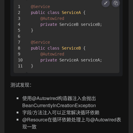
1

@Service
2

public
class
ServiceA
 {

3

@Autowired
4

private
 ServiceB serviceB;

5

}

6

7

@Service
8

public
class
ServiceB
 {

9

@Autowired
10

private
 ServiceA serviceA;

测试发现：
使用@Autowired构造器注入会抛出
BeanCurrentlyInCreationException
字段/方法注入可以正常解决循环依赖
@Resource在循环依赖处理上与@Autowired表
现一致