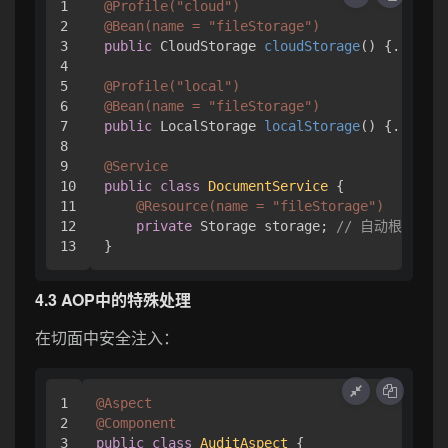
1

@Profile("cloud")
2

@Bean(name = "fileStorage")
3

public
 CloudStorage 
cloudStorage
()
 {...}

4

5

@Profile("local")
6

@Bean(name = "fileStorage")
7

public
 LocalStorage 
localStorage
()
 {...}

8

9

@Service
10

public
class
DocumentService
 {

11

@Resource(name = "fileStorage")
12

private
 Storage storage; 
// 自动根据环
4.3 AOP中的特殊处理
在切面中安全注入：
1

@Aspect
2

@Component
3

public
class
AuditAspect
 {
