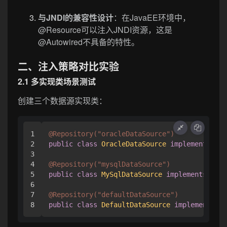
与JNDI的兼容性设计
：在JavaEE环境中，
@Resource可以注入JNDI资源，这是
@Autowired不具备的特性。
二、注入策略对比实验
2.1 多实现类场景测试
创建三个数据源实现类：
1

@Repository("oracleDataSource")
2

public
class
OracleDataSource
implements
Dat
3

4

@Repository("mysqlDataSource")
5

public
class
MySqlDataSource
implements
Data
6

7

@Repository("defaultDataSource")
public
class
DefaultDataSource
implements
Da