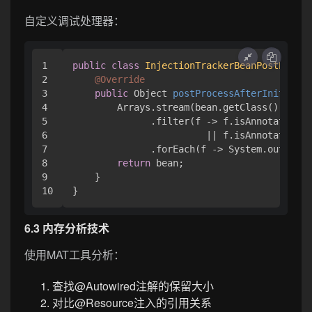
自定义调试处理器：
1

public
class
InjectionTrackerBeanPostProces
2

@Override
3

public
 Object 
postProcessAfterInitializ
4

        Arrays.stream(bean.getClass().getDe
5

              .filter(f -> f.isAnnotationPr
6

                        || f.isAnnotationPr
7

              .forEach(f -> System.out.prin
8

return
 bean;

9

    }

6.3 内存分析技术
使用MAT工具分析：
查找@Autowired注解的保留大小
对比@Resource注入的引用关系