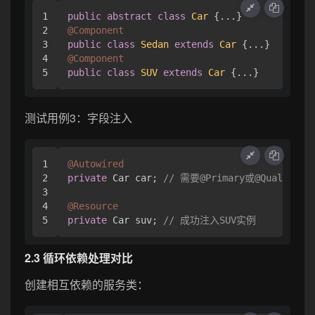
1

public
abstract
class
Car
2

@Component
3

public
class
Sedan
extends
Car
4

@Component
public
class
SUV
extends
Car
测试用例3：字段注入
1

@Autowired
2

private
 Car car; 
// 需要@Primary或@Qualifier
3

4

@Resource
private
 Car suv; 
// 成功注入SUV实例
2.3 循环依赖处理对比
创建相互依赖的服务类：