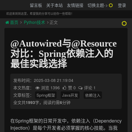
搬砖的码农
留言板
关于本站
友情链接
切换主题->
登录
Tog
navi
欢迎来到到这里，希望我的分享可以给你一些帮助！
首页
Python技术
正文
@Autowired与@Resource
对比：Spring依赖注入的
最佳实践选择
发布时间：2025-03-08 21:19:04
本文热度：
浏览 1396
赞 0
评论 1
文章标签：
Spring框架
Java开发
依赖注入
全文共
1993
字，阅读约需
6
分钟
在Spring框架的日常开发中，依赖注入（Dependency
Injection）是每个开发者必须掌握的核心技能。当我