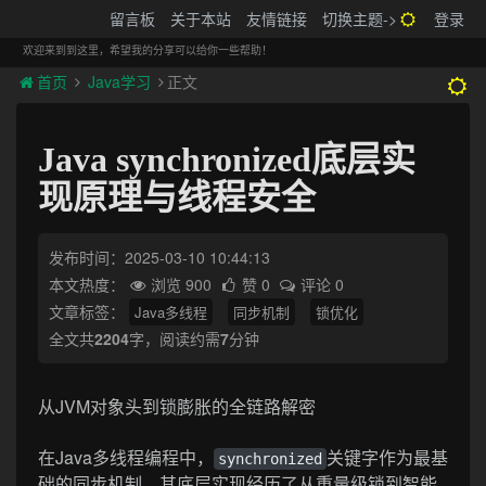
搬砖的码农
留言板
关于本站
友情链接
切换主题->
登录
Tog
navi
欢迎来到到这里，希望我的分享可以给你一些帮助！
首页
Java学习
正文
Java synchronized底层实
现原理与线程安全
发布时间：2025-03-10 10:44:13
本文热度：
浏览 900
赞 0
评论 0
文章标签：
Java多线程
同步机制
锁优化
全文共
2204
字，阅读约需
7
分钟
从JVM对象头到锁膨胀的全链路解密
在Java多线程编程中，
关键字作为最基
synchronized
础的同步机制，其底层实现经历了从重量级锁到智能