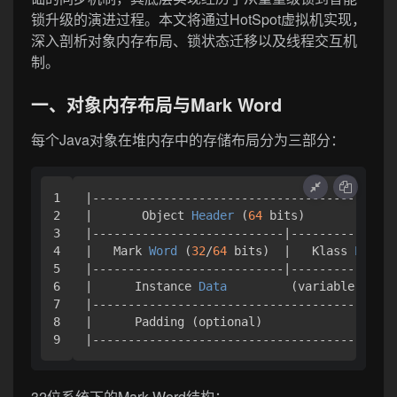
锁升级的演进过程。本文将通过HotSpot虚拟机实现，
深入剖析对象内存布局、锁状态迁移以及线程交互机
制。
一、对象内存布局与Mark Word
每个Java对象在堆内存中的存储布局分为三部分：
1

|-------------------------------------------
2

|       Object 
Header
(
64
 bits)
             
3

|---------------------------|---------------
4

|   Mark 
Word
(
32
/
64
 bits)
  |   Klass 
Pointe
5

|---------------------------|---------------
6

|      Instance 
Data
(variable lengt
7

|-------------------------------------------
8

|      Padding (optional)                   
32位系统下的Mark Word结构：