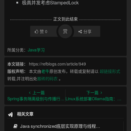
极高并发考虑StampedLock
正文到此结束
赏
赞
0
分享
所属分类：
Java学习
本文链接：
https://refblogs.com/article/949
版权声明：
本文由
老牛
原创发布，转载或复制请以
超链接形式
转载,并注明出处
搬砖的码农
。
上一篇
下一篇
Spring事务隔离级别与传播行为及最佳实践
Linux系统部署Ollama指南：从安装到生产环境实践
相关文章
Java synchronized底层实现原理与线程安全