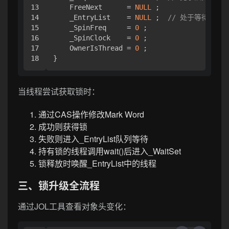
13

    FreeNext      = 
NULL
 ;

14

    _EntryList    = 
NULL
 ;  
// 处于等待锁的
15

    _SpinFreq     = 
0
 ;

16

    _SpinClock    = 
0
 ;

17

    OwnerIsThread = 
0
 ;

当线程尝试获取锁时：
通过CAS操作修改Mark Word
成功则获得锁
失败则进入_EntryList队列等待
持有锁的线程调用wait()后进入_WaitSet
锁释放时唤醒_EntryList中的线程
三、锁升级全流程
通过JOL工具查看对象头变化：