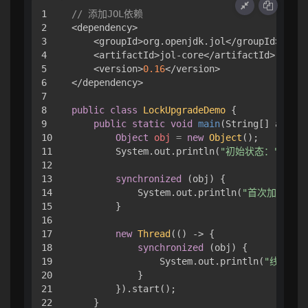
1

// 添加JOL依赖
2

<dependency>

3

    <groupId>org.openjdk.jol</groupId>

4

    <artifactId>jol-core</artifactId>

5

    <version>
0.16
</version>

6

</dependency>

7

8

public
class
LockUpgradeDemo
 {

9

public
static
void
main
(String[] args)
 
10

Object
obj
=
new
Object
();

11

        System.out.println(
"初始状态："
 + Cl
12

13

synchronized
 (obj) {

14

            System.out.println(
"首次加锁："
 
15

        }

16

17

new
Thread
(() -> {

18

synchronized
 (obj) {

19

                System.out.println(
"线程竞争
20

            }

21

        }).start();

22

    }
