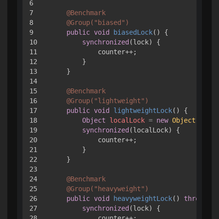
6

7

@Benchmark
8

@Group("biased")
9

public
void
biasedLock
()
 {

10

synchronized
(lock) { 

11

            counter++; 

12

        }

13

    }

14

15

@Benchmark
16

@Group("lightweight")
17

public
void
lightweightLock
()
 {

18

Object
localLock
=
new
Object
();

19

synchronized
(localLock) {

20

            counter++;

21

        }

22

    }

23

24

@Benchmark
25

@Group("heavyweight")
26

public
void
heavyweightLock
()
throws
 In
27

synchronized
(lock) {

28

            counter++;
