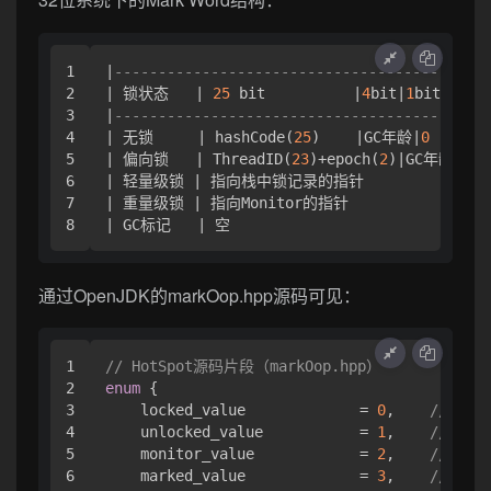
1

|
-------------------------------------------
2

| 锁状态   | 
25
 bit          |
4
bit|
1
bit是否偏
3

|
-------------------------------------------
4

| 无锁     | hashCode(
25
)    |GC年龄|
0
      |
5

| 偏向锁   | ThreadID(
23
)+epoch(
2
)|GC年龄|
1
  
6

| 轻量级锁 | 指向栈中锁记录的指针               
7

| 重量级锁 | 指向Monitor的指针                
| GC标记   | 空                             
通过OpenJDK的markOop.hpp源码可见：
1

// HotSpot源码片段（markOop.hpp）
2

enum
 { 

3

    locked_value             = 
0
,    
// 轻
4

    unlocked_value           = 
1
,    
// 无锁
5

    monitor_value            = 
2
,    
// 重
6

    marked_value             = 
3
,    
// GC