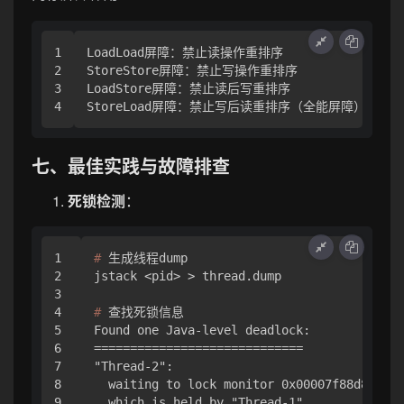
1

LoadLoad屏障：禁止读操作重排序

2

StoreStore屏障：禁止写操作重排序  

3

LoadStore屏障：禁止读后写重排序

七、最佳实践与故障排查
死锁检测
：
1

# 
生成线程dump
2

3

4

# 
查找死锁信息
5

Found one Java-level deadlock:

6

=============================

7

"Thread-2":

8

  waiting to lock monitor 0x00007f88d8003d5
9

  which is held by "Thread-1"
