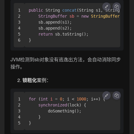
1

public
 String 
concat
(String s1, String s2)
 {

2

StringBuffer
sb
=
new
StringBuffer
();

3

    sb.append(s1);

4

    sb.append(s2);

5

return
 sb.toString();

JVM检测到sb对象没有逃逸出方法，会自动消除同步
操作。
锁粗化
案例：
1

for
 (
int
i
=
0
; i < 
1000
; i++) {

2

synchronized
(lock) {

3

        doSomething();

4

    }
