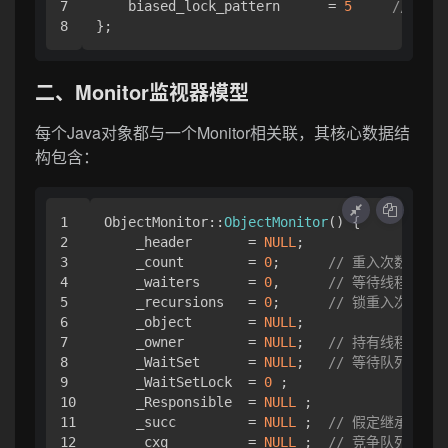
7

    biased_lock_pattern      = 
5
// 偏向
二、Monitor监视器模型
每个Java对象都与一个Monitor相关联，其核心数据结
构包含：
1

ObjectMonitor::
ObjectMonitor
() {

2

    _header       = 
NULL
;

3

    _count        = 
0
;      
// 重入次数
4

    _waiters      = 
0
,      
// 等待线程数
5

    _recursions   = 
0
;      
// 锁重入次数
6

    _object       = 
NULL
;

7

    _owner        = 
NULL
;   
// 持有线程
8

    _WaitSet      = 
NULL
;   
// 等待队列（调用
9

    _WaitSetLock  = 
0
 ;

10

    _Responsible  = 
NULL
 ;

11

    _succ         = 
NULL
 ;  
// 假定继承人
12

    _cxq          = 
NULL
 ;  
// 竞争队列