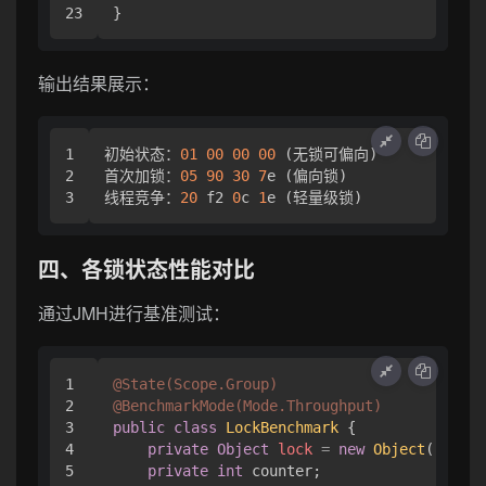
输出结果展示：
1

初始状态：
01
00
00
00
 (无锁可偏向)

2

首次加锁：
05
90
30
7
e (偏向锁)

线程竞争：
20
 f2 
0
c 
1
四、各锁状态性能对比
通过JMH进行基准测试：
1

@State(Scope.Group)
2

@BenchmarkMode(Mode.Throughput)
3

public
class
LockBenchmark
 {

4

private
Object
lock
=
new
Object
();

5

private
int
 counter;
