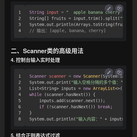
1

String
input
=
"  apple banana cherry  "
;

2

String[] fruits = input.trim().split(
"\\s+"
)
3

// 输出：[apple, banana, cherry]
二、Scanner类的高级用法
4. 控制台输入实时处理
1

Scanner
scanner
=
new
Scanner
(System.in);

2

System.out.print(
"输入空格分隔的多个值："
);

3

List<String> inputs = 
new
ArrayList
4

while
 (scanner.hasNext()) {

5

    inputs.add(scanner.next());

6

if
 (!scanner.hasNext()) 
break
;

7

}

System.out.println(
"输入内容："
5. 结合正则表达式过滤