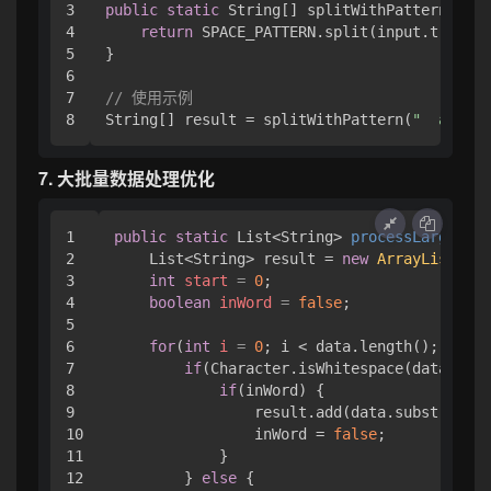
3

public
static
 String[] splitWithPattern(Stri
4

return
 SPACE_PATTERN.split(input.trim())
5

}

6

7

// 使用示例
String[] result = splitWithPattern(
"  a  b  
7. 大批量数据处理优化
1

public
static
 List<String> 
processLargeData
2

    List<String> result = 
new
ArrayList
<>(
1
3

int
start
=
0
;

4

boolean
inWord
=
false
;

5

6

for
(
int
i
=
0
; i < data.length(); i++) 
7

if
(Character.isWhitespace(data.char
8

if
(inWord) {

9

                result.add(data.substring(s
10

                inWord = 
false
;

11

            }

12

        } 
else
 {
