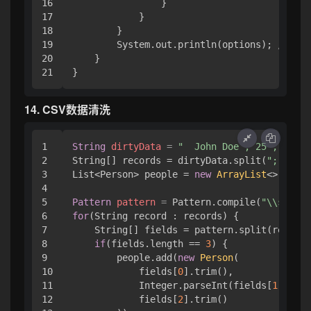
16

                }

17

            }

18

        }

19

        System.out.println(options); 
// {f=
20

    }

14. CSV数据清洗
1

String
dirtyData
=
"  John Doe , 25 , New Y
2

String[] records = dirtyData.split(
";"
);

3

List<Person> people = 
new
ArrayList
<>();

4

5

Pattern
pattern
=
 Pattern.compile(
"\\s*,\\s
6

for
(String record : records) {

7

    String[] fields = pattern.split(record.
8

if
(fields.length == 
3
) {

9

        people.add(
new
Person
(

10

            fields[
0
].trim(),

11

            Integer.parseInt(fields[
1
]),

12

            fields[
2
].trim()
