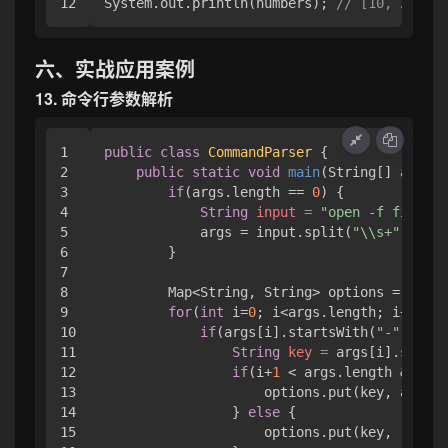
System.out.println(numbers); 
// [10, 20, 30
六、实战应用案例
13. 命令行参数解析
1

public
class
CommandParser
 {

2

public
static
void
main
(String[] args)
 
3

if
(args.length == 
0
) {

4

String
input
=
"open -f file.tx
5

            args = input.split(
"\\s+"
);

6

        }

7

8

        Map<String, String> options = 
new
H
9

for
(
int
 i=
0
; i<args.length; i++) {

10

if
(args[i].startsWith(
"-"
)) {

11

String
key
=
 args[i].substr
12

if
(i+
1
 < args.length && !ar
13

                    options.put(key, args[+
14

                } 
else
 {

15

                    options.put(key, 
""
);
