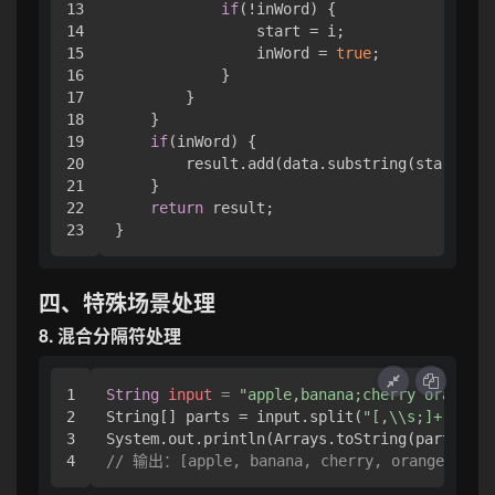
13

if
(!inWord) {

14

                start = i;

15

                inWord = 
true
;

16

            }

17

        }

18

    }

19

if
(inWord) {

20

        result.add(data.substring(start));

21

    }

22

return
 result;

四、特殊场景处理
8. 混合分隔符处理
1

String
input
=
"apple,banana;cherry orange"
;

2

String[] parts = input.split(
"[,\\s;]+"
);

3

// 输出：[apple, banana, cherry, orange]