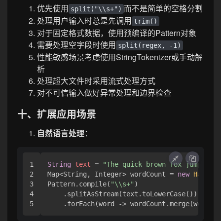
优先使用
而不是简单的空格分割
split("\\s+")
处理用户输入时总是先调用
trim()
对于固定格式数据，使用预编译的Pattern对象
需要处理空字段时使用
split(regex, -1)
性能敏感场景考虑使用StringTokenizer或手动解
析
处理超大文件时采用流式处理方式
对不可信输入做好异常处理和边界检查
十、扩展应用场景
自然语言处理
：
1

String
text
=
"The quick brown fox jumps ove
2

Map<String, Integer> wordCount = 
new
HashMap
3

Pattern.compile(
"\\s+"
)

4

    .splitAsStream(text.toLowerCase())

    .forEach(word -> wordCount.merge(word, 
1