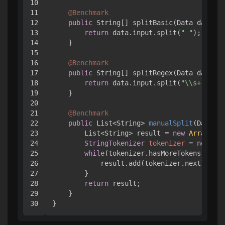
10

11

@Benchmark
12

public
 String[] splitBasic(Data data) {

13

return
 data.input.split(
" "
);

14

    }

15

16

@Benchmark
17

public
 String[] splitRegex(Data data) {

18

return
 data.input.split(
"\\s+"
);

19

    }

20

21

@Benchmark
22

public
 List<String> 
manualSplit
(Data da
23

        List<String> result = 
new
ArrayList
24

StringTokenizer
tokenizer
=
new
Str
25

while
(tokenizer.hasMoreTokens()) {

26

            result.add(tokenizer.nextToken(
27

        }

28

return
 result;

29

    }
