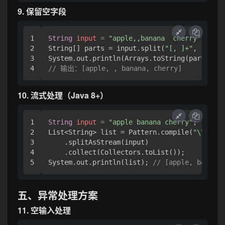
9. 保留空字段
1

String
input
=
"apple,,banana  cherry"
;

2

String[] parts = input.split(
"[, ]+"
, -
1
);

3

// 输出：[apple, , banana, cherry]
10. 流式处理（Java 8+）
1

String
input
=
"apple banana cherry"
;

2

List<String> list = Pattern.compile(
"\\s+"
)

3

    .splitAsStream(input)

4

    .collect(Collectors.toList());

System.out.println(list); 
// [apple, banana,
五、异常处理方案
11. 空输入处理