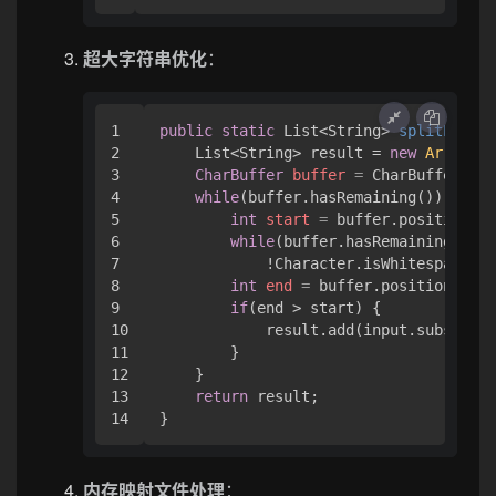
超大字符串优化
：
1

public
static
 List<String> 
splitLargeS
2

    List<String> result = 
new
ArrayLis
3

CharBuffer
buffer
=
 CharBuffer.wra
4

while
(buffer.hasRemaining()) {

5

int
start
=
 buffer.position();

6

while
(buffer.hasRemaining() &&
7

            !Character.isWhitespace(bu
8

int
end
=
 buffer.position();

9

if
(end > start) {

10

            result.add(input.substring
11

        }

12

    }

13

return
 result;

内存映射文件处理
：