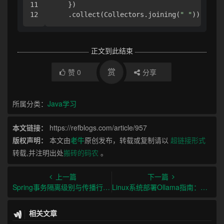
11

    })

    .collect(Collectors.joining(
" "
正文到此结束
赏
赞
0
分享
所属分类：
Java学习
本文链接：
https://refblogs.com/article/957
版权声明：
本文由
老牛
原创发布，转载或复制请以
超链接形式
转载,并注明出处
搬砖的码农
。
上一篇
下一篇
Spring事务隔离级别与传播行为及最佳实践
Linux系统部署Ollama指南：从安装到生产环境实践
相关文章