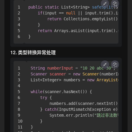
1

public
static
 List<String> 
safeSplit
(String 
2

if
(input == 
null
 || input.trim().isEmpty
3

return
 Collections.emptyList();

4

    }

5

return
 Arrays.asList(input.trim().split(
12. 类型转换异常处理
1

String
numberInput
=
"10 20 abc 30"
2

Scanner
scanner
=
new
Scanner
(numberInput);

3

List<Integer> numbers = 
new
ArrayList
<>();

4

5

while
(scanner.hasNext()) {

6

try
 {

7

        numbers.add(scanner.nextInt());

8

    } 
catch
(InputMismatchException e) {

9

        System.err.println(
"跳过非法数字: "
 
10

    }

11

}
