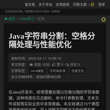
搬砖的码农
留言板
关于本站
友情链接
切换主题->
登录
Tog
navi
欢迎来到到这里，希望我的分享可以给你一些帮助！
首页
Java学习
正文
Java字符串分割：空格分
隔处理与性能优化
发布时间：2025-03-11 13:58:18
本文热度：
浏览 1032
赞 0
评论 0
文章标签：
Java编程
字符串处理
性能优化
全文共
3015
字，阅读约需
10
分钟
在Java开发中，经常需要处理以空格分隔的字符串数
据。这种场景在日志解析、命令行参数处理、文本文
件读取等实际业务中非常普遍。本文将通过15个典型
场景的代码示例，深入讲解不同情况下的处理方案，