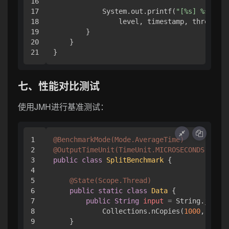
16

17

            System.out.printf(
"[%s] %s %s: 
18

                level, timestamp, thread, m
19

        }

20

    }

七、性能对比测试
使用JMH进行基准测试：
1

@BenchmarkMode(Mode.AverageTime)
2

@OutputTimeUnit(TimeUnit.MICROSECONDS)
3

public
class
SplitBenchmark
 {

4

5

@State(Scope.Thread)
6

public
static
class
Data
 {

7

public
String
input
=
 String.join(
"
8

            Collections.nCopies(
1000
, 
"test
9

    }
