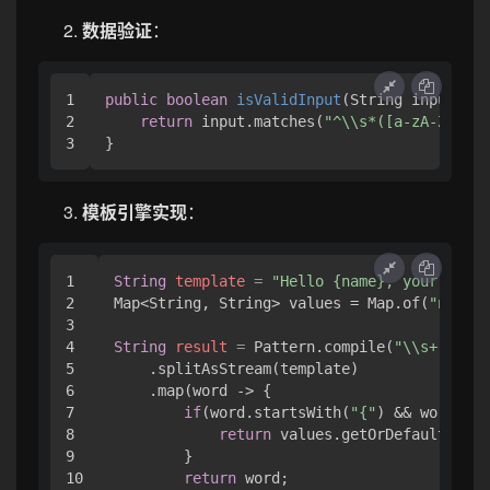
数据验证
：
1

public
boolean
isValidInput
(String input)
 {

2

return
 input.matches(
"^\\s*([a-zA-Z]+\\s
模板引擎实现
：
1

String
template
=
"Hello {name}, your balan
2

Map<String, String> values = Map.of(
"name"
,
3

4

String
result
=
 Pattern.compile(
"\\s+"
)

5

    .splitAsStream(template)

6

    .map(word -> {

7

if
(word.startsWith(
"{"
) && word.end
8

return
 values.getOrDefault(word
9

        }

10

return
 word;
