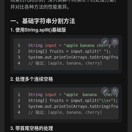
并对比各种方法的性能差异。
一、基础字符串分割方法
1. 使用String.split()基础版
1

String
input
=
"apple banana cherry"
;

2

String[] fruits = input.split(
" "
);

3

// 输出：[apple, banana, cherry]
2. 处理多个连续空格
1

String
input
=
"apple  banana   cherry"
;

2

String[] fruits = input.split(
"\\s+"
); 
// 
3

// 输出：[apple, banana, cherry]
3. 带首尾空格的处理