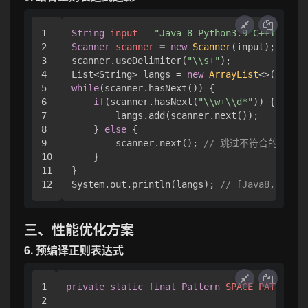
1

String
input
=
"Java 8 Python3.9 C++14"
2

Scanner
scanner
=
new
Scanner
(input);

3

scanner.useDelimiter(
"\\s+"
);

4

List<String> langs = 
new
ArrayList
5

while
(scanner.hasNext()) {

6

if
(scanner.hasNext(
"\\w+\\d*"
)) {

7

        langs.add(scanner.next());

8

    } 
else
 {

9

        scanner.next(); 
// 跳过不符合的内容
10

    }

11

}

System.out.println(langs); 
// [Java8, Pytho
三、性能优化方案
6. 预编译正则表达式
1

private
static
final
Pattern
SPACE_PATTERN
=
2
