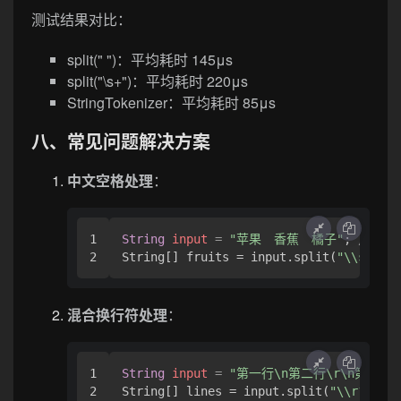
测试结果对比：
split(" ")：平均耗时 145μs
split("\s+")：平均耗时 220μs
StringTokenizer：平均耗时 85μs
八、常见问题解决方案
中文空格处理
：
1

String
input
=
"苹果　香蕉　橘子"
; 
// 包
String[] fruits = input.split(
"\\s+|　+
混合换行符处理
：
1

String
input
=
"第一行\n第二行\r\n第三行"
String[] lines = input.split(
"\\r?\\n|\