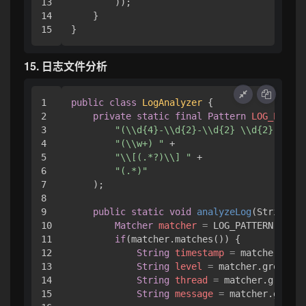
13

        ));

14

    }

15. 日志文件分析
1

public
class
LogAnalyzer
 {

2

private
static
final
Pattern
LOG_PATTER
3

"(\\d{4}-\\d{2}-\\d{2} \\d{2}:\\d{2
4

"(\\w+) "
 +

5

"\\[(.*?)\\] "
 +

6

"(.*)"
7

    );

8

9

public
static
void
analyzeLog
(String lo
10

Matcher
matcher
=
 LOG_PATTERN.match
11

if
(matcher.matches()) {

12

String
timestamp
=
 matcher.grou
13

String
level
=
 matcher.group(
2
)
14

String
thread
=
 matcher.group(
3
15

String
message
=
 matcher.group(