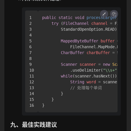
1

public
static
void
processLargeFile
(Pa
2

try
 (
FileChannel
channel
=
 FileCha
3

        StandardOpenOption.READ)) {

4

5

MappedByteBuffer
buffer
=
 chan
6

            FileChannel.MapMode.READ_O
7

CharBuffer
charBuffer
=
 Standa
8

9

Scanner
scanner
=
new
Scanner
(
10

            .useDelimiter(
"\\s+"
);

11

while
(scanner.hasNext()) {

12

String
word
=
 scanner.next
13

// 处理每个单词
14

        }

15

    }

九、最佳实践建议