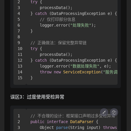
2

try
 {

3

    processData();

4

} 
catch
 (DataProcessingException e) {

5

// 仅打印部分信息
6

    logger.error(
"处理失败"
);

7

}

8

9

// 正确做法：保留完整异常链
10

try
 {

11

    processData();

12

} 
catch
 (DataProcessingException e) {

13

    logger.error(
"数据处理失败"
, e);

14

throw
new
ServiceException
(
"服务调用失败
误区3：过度使用受检异常
1

// 不合理的设计：框架接口声明过多受检异常
2

public
interface
DataParser
 {

3

    Object 
parse
(String input)
throws
 Parsi