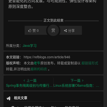
更智能化的方向发展，与可观测性、弹性设计等架构
原则深度整合。
正文到此结束
赏
赞
0
分享
所属分类：
Java学习
本文链接：
https://refblogs.com/article/946
版权声明：
本文由
老牛
原创发布，转载或复制请以
超链接形式
转载,并注明出处
搬砖的码农
。
上一篇
下一篇
Spring事务隔离级别与传播行为及最佳实践
Linux系统部署Ollama指南：从安装到生产环境实践
相关文章