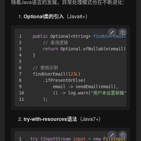
随着Java语言的发展，异常处理模式也在不断进化：
Optional类的引入
（Java8+）
1

public
 Optional<String> 
findUserEmail
(Long 
2

// 查询逻辑
3

return
 Optional.ofNullable(email);

4

}

5

6

// 使用示例
7

findUserEmail(
123L
)

8

    .ifPresentOrElse(

9

        email -> sendEmail(email),

10

        () -> log.warn(
"用户未设置邮箱"
)

try-with-resources语法
（Java7+）
1

try
 (
InputStream
input
=
new
FileInputStream