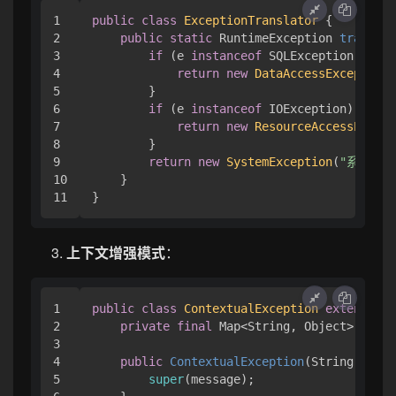
1

public
class
ExceptionTranslator
 {

2

public
static
 RuntimeException 
translat
3

if
 (e 
instanceof
 SQLException) {

4

return
new
DataAccessException
(
5

        }

6

if
 (e 
instanceof
 IOException) {

7

return
new
ResourceAccessExcept
8

        }

9

return
new
SystemException
(
"系统异常
10

    }

上下文增强模式
：
1

public
class
ContextualException
extends
Ru
2

private
final
 Map<String, Object> conte
3

4

public
ContextualException
(String messa
5

super
(message);
