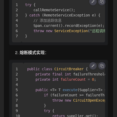
1

try
 {

2

    callRemoteService();

3

} 
catch
 (RemoteServiceException e) {

4

// 添加追踪信息
5

    Span.current().recordException(e);

6

throw
new
ServiceException
(
"远程调用失败"
熔断模式实现
：
1

public
class
CircuitBreaker
 {

2

private
final
int
 failureThreshold;

3

private
int
failureCount
=
0
;

4

5

public
 <T> T 
execute
(Supplier<T> suppli
6

if
 (failureCount >= failureThreshol
7

throw
new
CircuitOpenException
(
8

        }

9

try
 {

10

return
 supplier.get();
