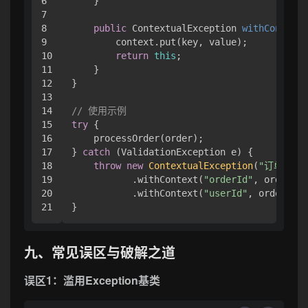
6

    }

7

8

public
 ContextualException 
withContext
(
9

        context.put(key, value);

10

return
this
;

11

    }

12

}

13

14

// 使用示例
15

try
 {

16

    processOrder(order);

17

} 
catch
 (ValidationException e) {

18

throw
new
ContextualException
(
"订单处理
19

           .withContext(
"orderId"
, order.ge
20

           .withContext(
"userId"
, order.get
九、常见误区与破解之道
误区1：滥用Exception基类