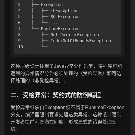
3

├── Exception

4

│   ├── IOException

5

│   ├── SQLException

6

│   └── ...

7

└── RuntimeException

8

    ├── NullPointerException

9

    ├── IndexOutOfBoundsException

这种层级设计体现了Java异常处理哲学：将程序可能
遇到的异常情况分为必须处理的（受检异常）和可选
择处理的（非受检异常）。
二、受检异常：契约式的防御编程
受检异常继承自Exception但不属于RuntimeException
分支，编译器强制要求处理这类异常。这种设计强制
开发者提前考虑潜在问题，形成显式的错误处理契
约。