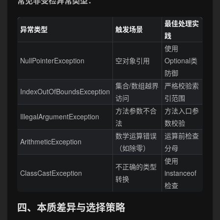
常见非受检异常类型：
最佳处理实
异常类型
触发场景
践
使用
NullPointerException
空对象引用
Optional类
防御
集合/数组越界
严格校验索
IndexOutOfBoundsException
访问
引范围
方法参数不合
方法入口参
IllegalArgumentException
法
数校验
数学运算错误
运算前检查
ArithmeticException
（如除零）
分母
使用
不正确的类型
ClassCastException
instanceof
转换
检查
四、本质差异与选择策略