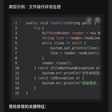
典型示例：文件操作异常处理
1

public
void
readFile
(String path)
 {

2

try
 {

3

BufferedReader
reader
=
new
Buffere
4

String
line
=
 reader.readLine();

5

while
 (line != 
null
) {

6

            System.out.println(line);

7

            line = reader.readLine();

8

        }

9

        reader.close();

10

    } 
catch
 (FileNotFoundException e) {

11

        System.err.println(
"文件未找到: "
 + 
12

    } 
catch
 (IOException e) {

13

        System.err.println(
"读取错误: "
 + e.
14

    }

受检异常的关键特征：