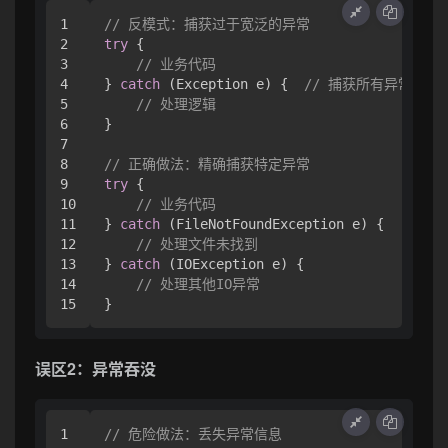
1

// 反模式：捕获过于宽泛的异常
2

try
 {

3

// 业务代码
4

} 
catch
 (Exception e) {  
// 捕获所有异常
5

// 处理逻辑
6

}

7

8

// 正确做法：精确捕获特定异常
9

try
 {

10

// 业务代码
11

} 
catch
 (FileNotFoundException e) {

12

// 处理文件未找到
13

} 
catch
 (IOException e) {

14

// 处理其他IO异常
误区2：异常吞没
1

// 危险做法：丢失异常信息