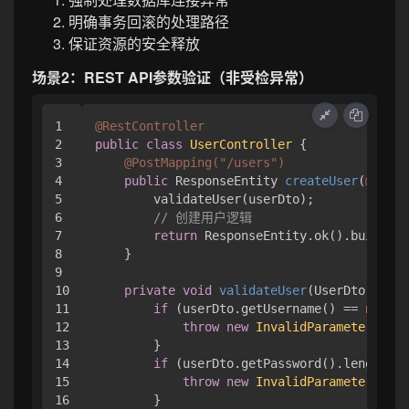
明确事务回滚的处理路径
保证资源的安全释放
场景2：REST API参数验证（非受检异常）
1

@RestController
2

public
class
UserController
 {

3

@PostMapping("/users")
4

public
 ResponseEntity 
createUser
(
@Reque
5

        validateUser(userDto);

6

// 创建用户逻辑
7

return
 ResponseEntity.ok().build();

8

    }

9

10

private
void
validateUser
(UserDto userD
11

if
 (userDto.getUsername() == 
null
 |
12

throw
new
InvalidParameterExcep
13

        }

14

if
 (userDto.getPassword().length() 
15

throw
new
InvalidParameterExcep
16

        }
