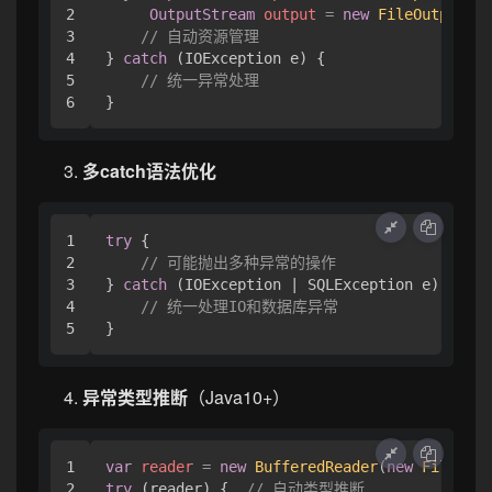
2

OutputStream
output
=
new
FileOutputStr
3

// 自动资源管理
4

} 
catch
 (IOException e) {

5

// 统一异常处理
多catch语法优化
1

try
 {

2

// 可能抛出多种异常的操作
3

} 
catch
 (IOException | SQLException e) {

4

// 统一处理IO和数据库异常
异常类型推断
（Java10+）
1

var
reader
=
new
BufferedReader
(
new
FileRead
2

try
 (reader) {  
// 自动类型推断