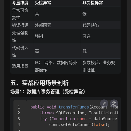
考量维度
受检异常
非受检异常
异常可恢
高
低
复性
错误根源
外部因素
代码缺陷
处理强制
强制
可选
性
代码侵入
高
低
性
I/O、网络、数据库等外
参数校验、业务规
适用场景
部操作
则验证
五、实战应用场景剖析
场景1：数据库事务管理（受检异常）
1

public
void
transferFunds
(Account from, Acc
2

throws
 SQLException, InsufficientBalanc
3

try
 (
Connection
conn
=
 dataSource.getCo
4

        conn.setAutoCommit(
false
);

5
