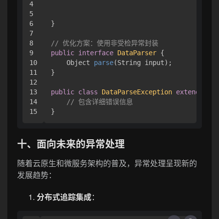
4

                                      Valid
5

                                      Forma
6

}

7

8

// 优化方案：使用非受检异常封装
9

public
interface
DataParser
 {

10

    Object 
parse
(String input)
;

11

}

12

13

public
class
DataParseException
extends
Run
14

// 包含详细错误信息
十、面向未来的异常处理
随着云原生和微服务架构的普及，异常处理呈现新的
发展趋势：
分布式追踪集成
：