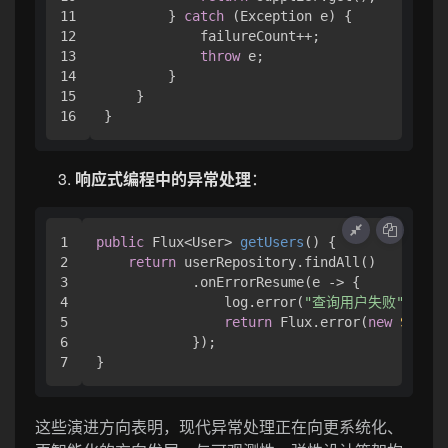
11

        } 
catch
 (Exception e) {

12

            failureCount++;

13

throw
 e;

14

        }

15

    }

响应式编程中的异常处理
：
1

public
 Flux<User> 
getUsers
()
 {

2

return
 userRepository.findAll()

3

            .onErrorResume(e -> {

4

                log.error(
"查询用户失败"
, e);

5

return
 Flux.error(
new
Servic
6

            });

这些演进方向表明，现代异常处理正在向更系统化、