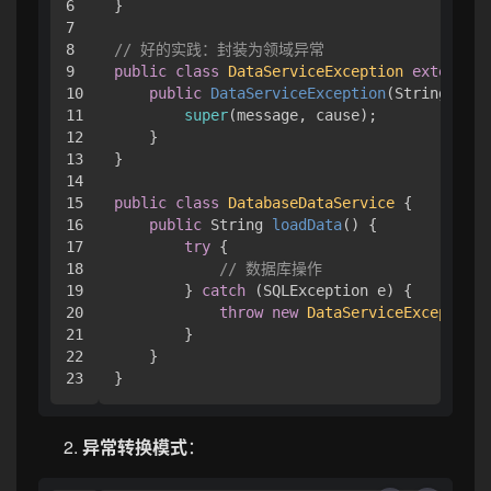
6

}

7

8

// 好的实践：封装为领域异常
9

public
class
DataServiceException
extends
R
10

public
DataServiceException
(String mess
11

super
(message, cause);

12

    }

13

}

14

15

public
class
DatabaseDataService
 {

16

public
 String 
loadData
()
 {

17

try
 {

18

// 数据库操作
19

        } 
catch
 (SQLException e) {

20

throw
new
DataServiceException
(
21

        }

22

    }

异常转换模式
：