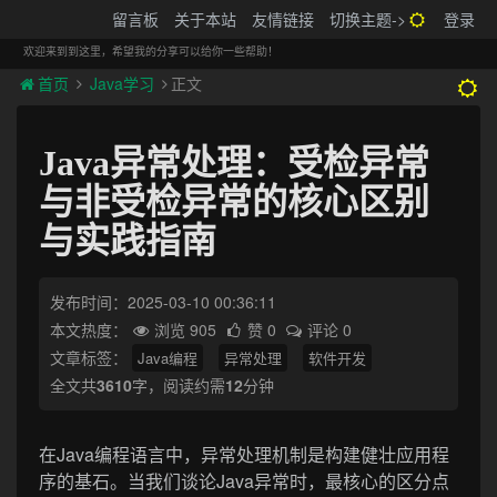
搬砖的码农
留言板
关于本站
友情链接
切换主题->
登录
Tog
navi
欢迎来到到这里，希望我的分享可以给你一些帮助！
首页
Java学习
正文
Java异常处理：受检异常
与非受检异常的核心区别
与实践指南
发布时间：2025-03-10 00:36:11
本文热度：
浏览 905
赞 0
评论 0
文章标签：
Java编程
异常处理
软件开发
全文共
3610
字，阅读约需
12
分钟
在Java编程语言中，异常处理机制是构建健壮应用程
序的基石。当我们谈论Java异常时，最核心的区分点