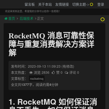
搬砖的码农
留言板
关于本站
友情链接
切换主题->
登录
Tog
navi
欢迎来到到这里，希望我的分享可以给你一些帮助！
首页
后端技术
正文
RocketMQ 消息可靠性保
障与重复消费解决方案详
解
发布时间：2023-09-13 11:09:23
(有修改)
本文热度：
浏览 2836
赞 0
评论 0
文章标签：
rocketmq
全文共
1377
字，阅读约需
4
分钟
1. RocketMQ 如何保证消