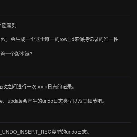
个隐藏列
列的时候，会生成一个这个唯一的row_id来保持记录的唯一性
这里链着一个版本链?
在改之间进行一次undo日志的记录。
te、update会产生的undo日志类型以及其细节吧。
UNDO_INSERT_REC类型的undo日志。