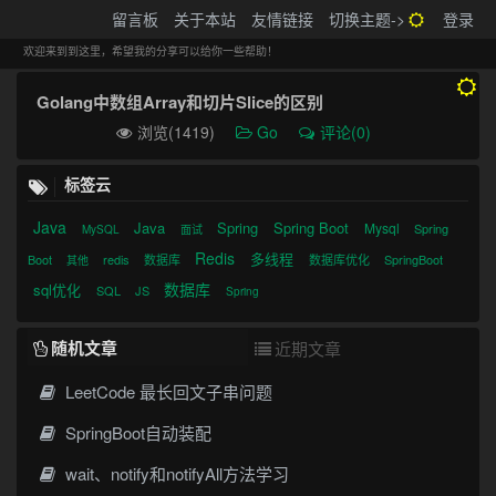
搬砖的码农
留言板
关于本站
友情链接
切换主题->
登录
Tog
navi
欢迎来到到这里，希望我的分享可以给你一些帮助！
Golang中数组Array和切片Slice的区别
浏览(1419)
Go
评论(0)
标签云
Java
Java
Spring
Spring Boot
Mysql
Spring
MySQL
面试
Redis
多线程
Boot
redis
数据库
数据库优化
SpringBoot
其他
数据库
sql优化
SQL
JS
Spring
随机文章
近期文章
LeetCode 最长回文子串问题
SpringBoot自动装配
wait、notify和notifyAll方法学习