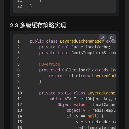
21

    }

2.3 多级缓存策略实现
1

public
class
LayeredCacheManager
extends
Ab
2

private
final
 Cache localCache;

3

private
final
 RedisTemplate<String, Obj
4

5

@Override
6

protected
 Collection<? 
extends
Cache
> l
7

return
 List.of(
new
LayeredCache
(
"mu
8

    }

9

10

private
static
class
LayeredCache
imple
11

public
 <T> T 
get
(Object key, Callab
12

Object
value
=
 localCache.get(k
13

Object
v
=
 redisTemplate.op
14

if
 (v == 
null
) {

15

                    v = valueLoader.call();

16

                    redisTemplate.opsForVal