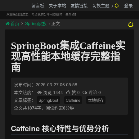
搬砖的码农
留言板
关于本站
友情链接
切换主题->
登录
Tog
navi
欢迎来到到这里，希望我的分享可以给你一些帮助！
首页
Spring家族
正文
SpringBoot集成Caffeine实
现高性能本地缓存完整指
南
发布时间：2025-03-27 06:05:58
本文热度：
浏览 1444
赞 0
评论 0
文章标签：
SpringBoot
Caffeine
本地缓存
全文共
1874
字，阅读约需
6
分钟
Caffeine 核心特性与优势分析