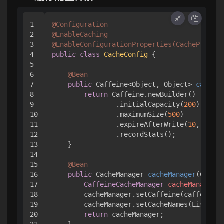
1

@Configuration
2

@EnableCaching
3

@EnableConfigurationProperties(CachePropert
4

public
class
CacheConfig
 {

5

6

@Bean
7

public
 Caffeine<Object, Object> 
caffein
8

return
 Caffeine.newBuilder()

9

                .initialCapacity(
200
)

10

                .maximumSize(
500
)

11

                .expireAfterWrite(
10
, TimeU
12

                .recordStats();

13

    }

14

15

@Bean
16

public
 CacheManager 
cacheManager
(Caffei
17

CaffeineCacheManager
cacheManager
=
18

        cacheManager.setCaffeine(caffeine);

19

        cacheManager.setCacheNames(List.of(
20

return
 cacheManager;
