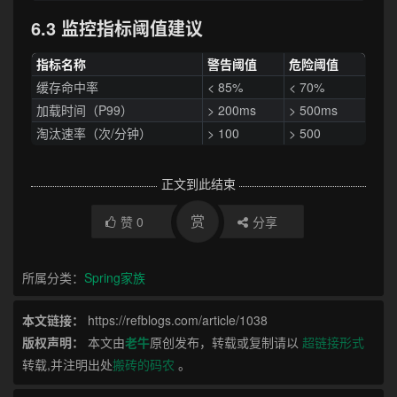
6.3 监控指标阈值建议
指标名称
警告阈值
危险阈值
缓存命中率
< 85%
< 70%
加载时间（P99）
> 200ms
> 500ms
淘汰速率（次/分钟）
> 100
> 500
正文到此结束
赏
赞
0
分享
所属分类：
Spring家族
本文链接：
https://refblogs.com/article/1038
版权声明：
本文由
老牛
原创发布，转载或复制请以
超链接形式
转载,并注明出处
搬砖的码农
。