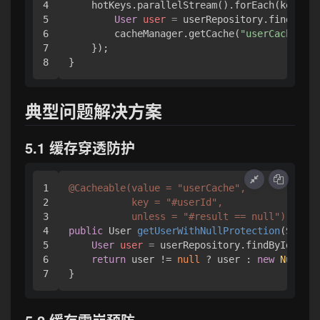
4

    hotKeys.parallelStream().forEach(key -> 
5

User
user
=
 userRepository.findById(
6

        cacheManager.getCache(
"userCache"
).p
7

    });

典型问题解决方案
5.1 缓存穿透防护
1

@Cacheable(value = "userCache", 

2

           key = "#userId",

3

           unless = "#result == null")
4

public
 User 
getUserWithNullProtection
(String
5

User
user
=
 userRepository.findById(user
6

return
 user != 
null
 ? user : 
new
NullUse