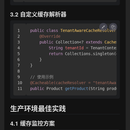
3.2 自定义缓存解析器
1

public
class
TenantAwareCacheResolver
imple
2

@Override
3

public
 Collection<? 
extends
Cache
> reso
4

String
tenantId
=
 TenantContext.get
5

return
 Collections.singleton(cacheM
6

    }

7

}

8

9

// 使用示例
10

@Cacheable(cacheResolver = "tenantAwareCach
public
 Product 
getProduct
(String productId)
生产环境最佳实践
4.1 缓存监控方案