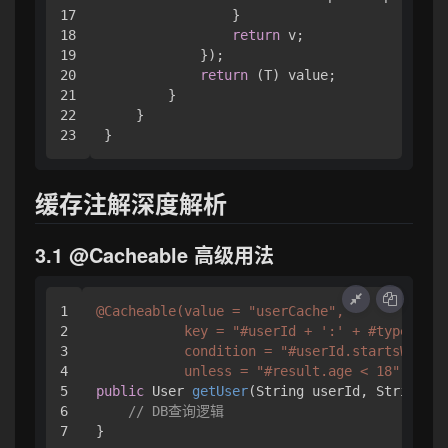
17

                }

18

return
 v;

19

            });

20

return
 (T) value;

21

        }

22

    }

缓存注解深度解析
3.1 @Cacheable 高级用法
1

@Cacheable(value = "userCache", 

2

           key = "#userId + ':' + #type",

3

           condition = "#userId.startsWith('
4

           unless = "#result.age < 18")
5

public
 User 
getUser
(String userId, String ty
6

// DB查询逻辑