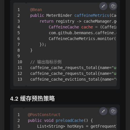
1

@Bean
2

public
 MeterBinder 
caffeineMetrics
(CacheMan
3

return
 registry -> cacheManager.getCach
4

CaffeineCache
cache
=
 (CaffeineCach
5

        com.github.benmanes.caffeine.cache.
6

        CaffeineCacheMetrics.monitor(regist
7

    });

8

}

9

10

// 输出指标示例
11

caffeine_cache_requests_total{name=
"userCac
12

caffeine_cache_requests_total{name=
"userCac
caffeine_cache_evictions_total{name=
"userCa
4.2 缓存预热策略
1

@PostConstruct
2

public
void
preloadCache
()
 {

3

    List<String> hotKeys = getFrequentlyAcce