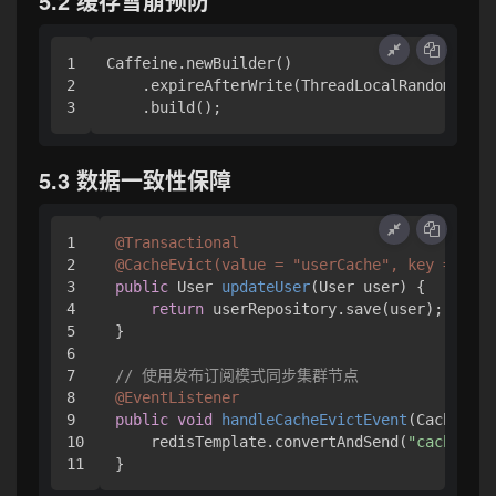
5.2 缓存雪崩预防
1

Caffeine.newBuilder()

2

    .expireAfterWrite(ThreadLocalRandom.curr
5.3 数据一致性保障
1

@Transactional
2

@CacheEvict(value = "userCache", key = "#us
3

public
 User 
updateUser
(User user)
 {

4

return
 userRepository.save(user);

5

}

6

7

// 使用发布订阅模式同步集群节点
8

@EventListener
9

public
void
handleCacheEvictEvent
(CacheEvic
10

    redisTemplate.convertAndSend(
"cacheEvic