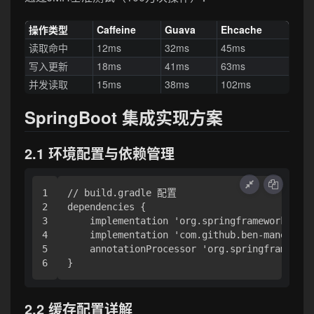
操作类型
Caffeine
Guava
Ehcache
读取命中
12ms
32ms
45ms
写入更新
18ms
41ms
63ms
并发读取
15ms
38ms
102ms
SpringBoot 集成实现方案
2.1 环境配置与依赖管理
1

// build.gradle 配置

2

dependencies {

3

    implementation 'org.springframework.boot
4

    implementation 'com.github.ben-manes.caf
5

    annotationProcessor 'org.springframework
2.2 缓存配置详解