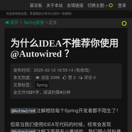
搬砖的码农
留言板
关于本站
友情链接
切换主题->
登录
Tog
navi
欢迎来到到这里，希望我的分享可以给你一些帮助！
首页
Spring家族
正文
为什么IDEA不推荐你使用
@Autowired ？
发布时间：2025-02-12 16:55:14
(有修改)
本文热度：
浏览 2088
赞 2
评论 0
文章标签：
Spring
全文共
1221
字，阅读约需
4
分钟
注解相信每个Spring开发者都不陌生了！
@Autowired
但是当我们使用IDEA写代码的时候，经常会发现
注解下面是有小黄线的，我们把小鼠标悬
@Autowired