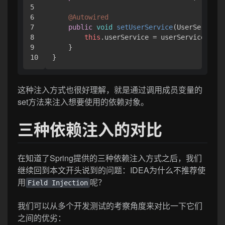
5

6

@Autowired
7

public
void
setUserService
(
UserService 
8

this
.
userService
 = userService;

9

    }

}
这种注入方式也很好理解，就是通过调用成员变量的
set方法来注入想要使用的依赖对象。
三种依赖注入的对比
在知道了Spring提供的三种依赖注入方式之后，我们
继续回到本文开头说到的问题：IDEA为什么不推荐使
用
呢？
Field Injection
我们可以从多个开发测试的考察角度来对比一下它们
之间的优劣：