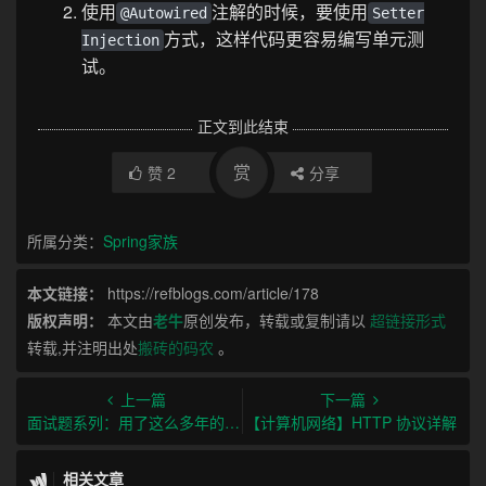
使用
注解的时候，要使用
@Autowired
Setter
方式，这样代码更容易编写单元测
Injection
试。
正文到此结束
赏
赞
2
分享
所属分类：
Spring家族
本文链接：
https://refblogs.com/article/178
版权声明：
本文由
老牛
原创发布，转载或复制请以
超链接形式
转载,并注明出处
搬砖的码农
。
上一篇
下一篇
面试题系列：用了这么多年的 Java 泛型，我竟然只知道它的皮毛
【计算机网络】HTTP 协议详解
相关文章