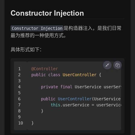
Constructor Injection
是构造器注入，是我们日常
Constructor Injection
最为推荐的一种使用方式。
具体形式如下：
1

@Controller
2

public
class
UserController
 {

3

4

private
final
 UserService userService;

5

6

public
UserController
(UserService userS
7

this
.userService = userService;

8

    }

9

}