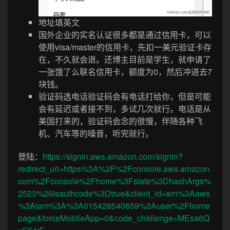
地址填英文
国外企业的实名认证很多都是通过信用卡，可以
使用visa/master的信用卡，先扣一美元验证卡存
在，不久就会退。还博主目前是学生，就申请了
一张饿了么联名信用卡，额度为0，然后冲进去7
块钱。
验证码选电话验证码会有电话打给你，但是可能
会有延迟或者接不到，多试几次就行。电话是从
美国打来的，验证码会念的很慢，伴随各种飞
机、汽车等的噪音，听完就行。
登陆：
https://signin.aws.amazon.com/signin?
redirect_uri=https%3A%2F%2Fconsole.aws.amazon.
com%2Fconsole%2Fhome%3Fstate%3DhashArgs%
2523%26isauthcode%3Dtrue&client_id=arn%3Aaws
%3Aiam%3A%3A015428540659%3Auser%2Fhome
page&forceMobileApp=0&code_challenge=MEsa6Q