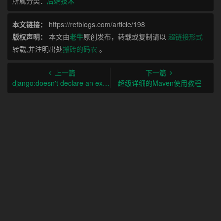
所属分类：
后端技术
本文链接：
https://refblogs.com/article/198
版权声明：
本文由
老牛
原创发布，转载或复制请以
超链接形式
转载,并注明出处
搬砖的码农
。
上一篇
下一篇
django:doesn't declare an explicit app_label and isn't in an application in INSTALLED_APPS.
超级详细的Maven使用教程
相关文章
牌企业推出的免费API接口推荐
了解QPS、TPS、RT和吞吐量的高并发性能指标及计算方法
【AWS】一、如何在AWS免费撸一年的服务器
如何使用robots.txt及其详解