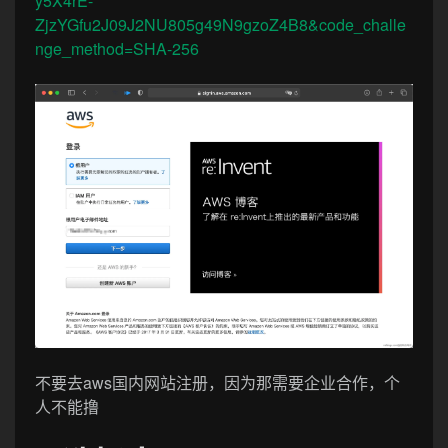
y5X4rE-
ZjzYGfu2J09J2NU805g49N9gzoZ4B8&code_challe
nge_method=SHA-256
不要去aws国内网站注册，因为那需要企业合作，个
人不能撸