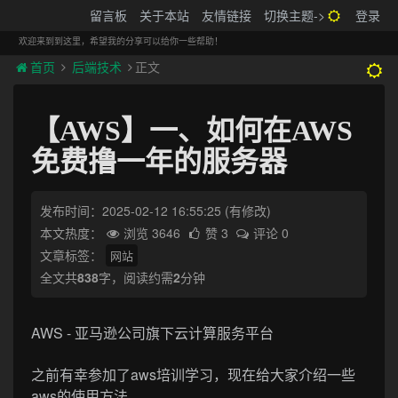
搬砖的码农
留言板
关于本站
友情链接
切换主题->
登录
Tog
navi
欢迎来到到这里，希望我的分享可以给你一些帮助！
首页
后端技术
正文
【AWS】一、如何在AWS
免费撸一年的服务器
发布时间：2025-02-12 16:55:25
(有修改)
本文热度：
浏览 3646
赞 3
评论 0
文章标签：
网站
全文共
838
字，阅读约需
2
分钟
AWS - 亚马逊公司旗下云计算服务平台
之前有幸参加了aws培训学习，现在给大家介绍一些
aws的使用方法