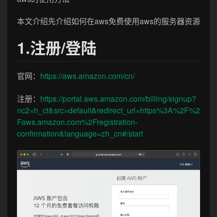
本文介绍先介绍如何在aws免费使用aws的服务器资源
1.注册/登陆
官网：
https://aws.amazon.com/cn/
注册：
https://portal.aws.amazon.com/billing/signup?
nc2=h_ct&src=default&redirect_url=https%3A%2F%2
Faws.amazon.com%2Fregistration-
confirmation&language=zh_cn#/start