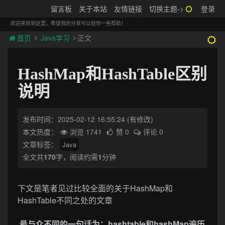
搬砖的码农
留言板
关于本站
友情链接
切换主题->
登录
Tog
navi
欢迎来到到这里，希望我的分享可以给你一些帮助！
首页
Java学习
正文
HashMap和HashTable区别
说明
发布时间：2025-02-12 16:55:24
(有修改)
本文热度：
浏览 1741
赞 0
评论 0
文章标签：
Java
全文共
170
字，阅读约需
1
分钟
下文是笔者见过比较全面的关于HashMap和
HashTable不同之处的文章
最与众不同的一句话为：hashtable和hashMap遍历