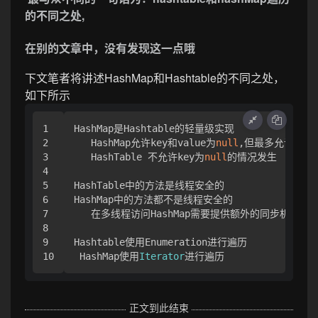
的不同之处,
在别的文章中，没有发现这一点哦
下文笔者将讲述HashMap和Hashtable的不同之处，
如下所示
1

HashMap是Hashtable的轻量级实现

2

   HashMap允许key和value为
null
,但最多允许一条记
3

   HashTable 不允许key为
null
的情况发生

4

5

HashTable中的方法是线程安全的

6

HashMap中的方法都不是线程安全的

7

   在多线程访问HashMap需要提供额外的同步机制

8

9

Hashtable使用Enumeration进行遍历

 HashMap使用
Iterator
进行遍历
正文到此结束