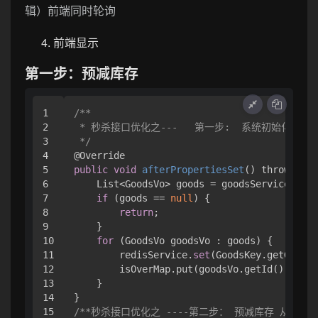
辑）前端同时轮询
前端显示
第一步：预减库存
1

/**

2

 * 秒杀接口优化之---   第一步:  系统初始化后就
3

 */
4

5

public
void
afterPropertiesSet
() throws Exc
6

    List<GoodsVo> goods = goodsService.getG
7

if
 (goods == 
null
) {

8

return
;

9

    }

10

for
 (GoodsVo goodsVo : goods) {

11

        redisService.
set
(GoodsKey.getGoodsS
12

        isOverMap.put(goodsVo.getId(), 
fals
13

    }

14

15

/**秒杀接口优化之 ----第二步： 预减库存 从缓存中