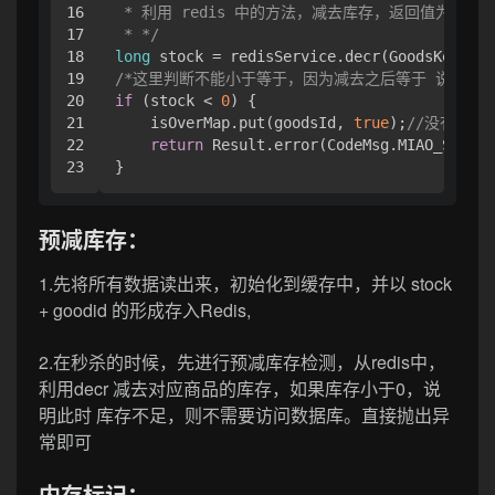
16

 * 利用 redis 中的方法，减去库存，返回值为 减去1
17

 * */
18

long
 stock = redisService.decr(GoodsKey.get
19

/*这里判断不能小于等于，因为减去之后等于 说明还有
20

if
 (stock < 
0
) {

21

    isOverMap.put(goodsId, 
true
);
//没有库存就
22

return
 Result.error(CodeMsg.MIAO_SHA_NO
}
预减库存：
1.先将所有数据读出来，初始化到缓存中，并以 stock
+ goodid 的形成存入Redis,
2.在秒杀的时候，先进行预减库存检测，从redis中，
利用decr 减去对应商品的库存，如果库存小于0，说
明此时 库存不足，则不需要访问数据库。直接抛出异
常即可
内存标记：