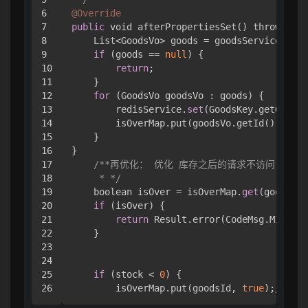
6

@Override
7

public
 void afterPropertiesSet() throws Exc
8

    List<GoodsVo> goods = goodsService.getG
9

if
 (goods == 
null
) {

10

return
;

11

    }

12

for
 (GoodsVo goodsVo : goods) {

13

        redisService.
set
(GoodsKey.getGoodsS
14

        isOverMap.put(goodsVo.getId(), 
fals
15

    }

16

}

17

/**再优化： 优化 库存之后的请求不访问redis 
18

     * */
19

    boolean isOver = isOverMap.
get
(goodsId)
20

if
 (isOver) {

21

return
 Result.error(CodeMsg.MIAO_SH
22

    }

23

24

25

if
 (stock < 
0
) {

        isOverMap.put(goodsId, 
true
);
//没有