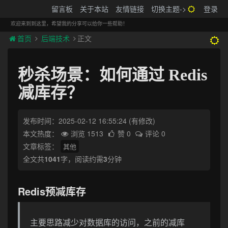
搬砖的码农
留言板
关于本站
友情链接
切换主题->
登录
Tog
navi
欢迎来到到这里，希望我的分享可以给你一些帮助！
首页
后端技术
正文
秒杀场景：如何通过 Redis
减库存？
发布时间：2025-02-12 16:55:24
(有修改)
本文热度：
浏览 1513
赞 0
评论 0
文章标签：
其他
全文共
1041
字，阅读约需
3
分钟
Redis预减库存
主要思路减少对数据库的访问，之前的减库