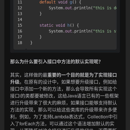
11

default
void
g
()
 { 

12

        System.
out
.println(
"this is default
13

    }

14

15

static
void
h
()
 { 

16

        System.
out
.println(
"this is static 
17

    }

}
那么为什么要引入接口中方法的默认实现呢？
其实，这样做的最
重要的一个目的就是为了实现接口
升级
。在原有的设计中，如果想要升级接口，例如给
接口中添加一个新的方法，那么会导致所有实现这个
接口i的类都要被修改，这给Java语言已有的一些框架
进行升级带来了很大的麻烦，如果接口能够支持默认
方法的实现，那么可以给这些类库的升级带来许多便
利，例如，为了支持Lambda表达式，Collection中引
入了forEach方法，可以通过这个语法增加默认的实