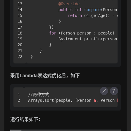
13

@Override
14

public
int
compare
(Person o1, P
15

return
 o1.getAge() - o2.get
16

            }

17

        });

18

for
 (Person person : people) { 

19

            System.out.println(person);

20

        }

21

    }

}
采用Lambda表达式优化后，如下
1

//两种方式

Arrays
.sort
(people, (Person 
a
, Person 
b
) -> 
运行结果如下：