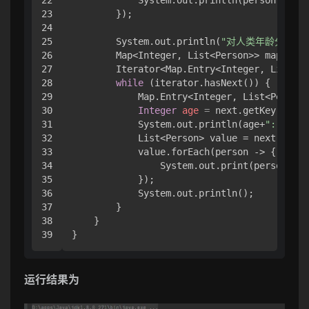
22

            System.out.println(person.getNa
23

        });

24

25

        System.out.println(
"对人类年龄分组"
);
26

        Map<Integer, List<Person>> map = l.
27

        Iterator<Map.Entry<Integer, List<Pe
28

while
 (iterator.hasNext()) { 

29

            Map.Entry<Integer, List<Person>
30

Integer
age
=
 next.getKey();

31

            System.out.println(age+
":"
);

32

            List<Person> value = next.getVa
33

            value.forEach(person -> { 

34

                System.out.print(person.get
35

            });

36

            System.out.println();

37

        }

38

    }

}
运行结果为