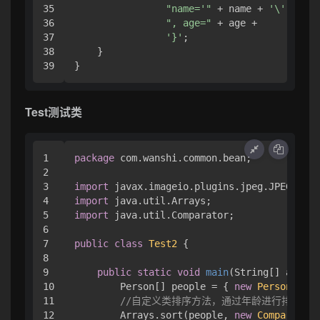
35

"name='"
 + name + 
'\''
 +

36

", age="
 + age +

37

'}'
;

38

    }

}
Test测试类
1

package
 com.wanshi.common.bean;

2

3

import
4

import
5

import
 java.util.Comparator;

6

7

public
class
Test2
 { 

8

9

public
static
void
main
(String[] args)
 
10

        Person[] people = { 
new
Person
(
"Jam
11

//自定义类排序方法，通过年龄进行排序
12

        Arrays.sort(people, 
new
Comparator
<