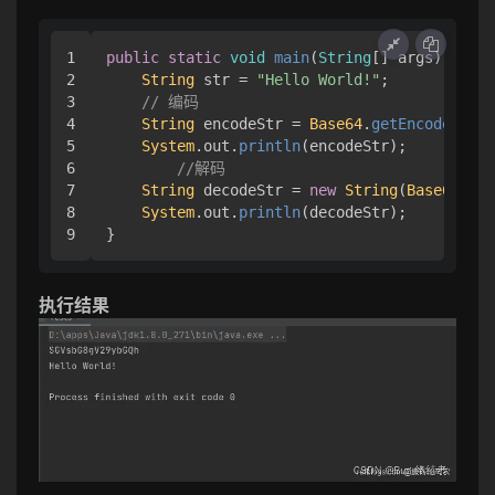
1

public
static
void
main
(
String
[] args
) { 

2

String
 str = 
"Hello World!"
;

3

// 编码
4

String
 encodeStr = 
Base64
.
getEncoder
().
e
5

System
.
out
.
println
(encodeStr);

6

//解码
7

String
 decodeStr = 
new
String
(
Base64
.
get
8

System
.
out
.
println
(decodeStr);

}
执行结果