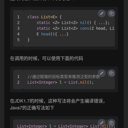
1

class
List
<
E
> { 

2

static
 <Z> 
List<Z> 
nil
()
 { ...};

3

static
 <Z> 
List<Z> 
cons
(
Z head, List<Z> 
4

E 
head
()
{ ...}

}
在调用的时候，可以使用下面的代码
1

//通过赋值的目标类型来推测泛型的参数
List
<
Integer
> l 
=
List
.
nil
();
在JDK1.7的时候，这种写法将会产生编译错误，
Java7的正确写法如下
List
<
Integer
> l 
=
List
<
Integer
> 
List
.
nil
();