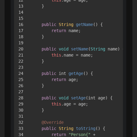
13

    }

14

15

16

public
String
getName
(
) { 

17

return
 name;

18

    }

19

20

public
void
setName
(
String
 name
) { 

21

this
.
name
 = name;

22

    }

23

24

public
 int 
getAge
(
) { 

25

return
 age;

26

    }

27

28

public
void
setAge
(
int age
) { 

29

this
.
age
 = age;

30

    }

31

32

@Override
33

public
String
toString
(
) { 

34

return
"Person{"
 +
