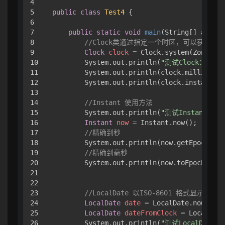
4

5

public
class
Test4
 { 

6

7

public
static
void
main
(String[] args)
 
8

//Clock类通过指定一个时区，可以获取到
9

Clock
clock
=
 Clock.system(ZoneId.o
10

        System.out.println(
"测试Clock："
);

11

        System.out.println(clock.millis());

12

        System.out.println(clock.instant())
13

14

//Instant 使用方法
15

        System.out.println(
"测试Instant："
);
16

Instant
now
=
 Instant.now();

17

//精确到秒
18

        System.out.println(now.getEpochSeco
19

//精确到毫秒
20

        System.out.println(now.toEpochMilli
21

22

23

//LocalDate 以ISO-8601 格式显示
24

LocalDate
date
=
 LocalDate.now();

25

LocalDate
dateFromClock
=
 LocalDate
26

        System.out.println(
"测试LocalDate：