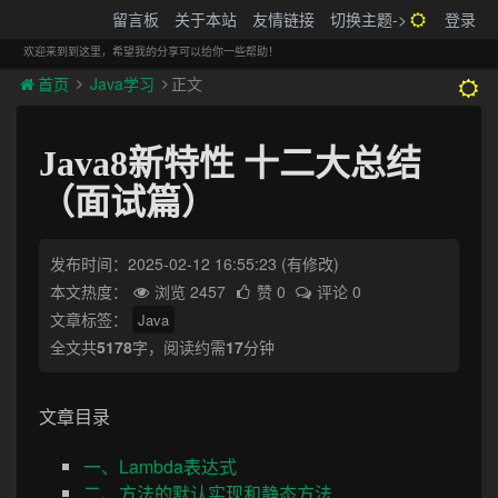
搬砖的码农
留言板
关于本站
友情链接
切换主题->
登录
Tog
navi
欢迎来到到这里，希望我的分享可以给你一些帮助！
首页
Java学习
正文
Java8新特性 十二大总结
（面试篇）
发布时间：2025-02-12 16:55:23
(有修改)
本文热度：
浏览 2457
赞 0
评论 0
文章标签：
Java
全文共
5178
字，阅读约需
17
分钟
文章目录
一、Lambda表达式
二、方法的默认实现和静态方法