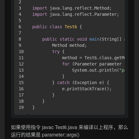
2

3

import
4

import
 java.lang.reflect.Parameter;

5

6

public
class
Test6
 { 

7

8

public
static
void
main
(String[] args)
 
9

        Method method;

10

try
 { 

11

            method = Test6.class.getMethod(
12

for
 (Parameter parameter : meth
13

                System.out.println(
"paramet
14

            }

15

        } 
catch
 (Exception e) { 

16

            e.printStackTrace();

17

        }

18

    }

}
如果使用指令 javac Test6.java 来编译以上程序，那么
运行的结果是 parameter::args()