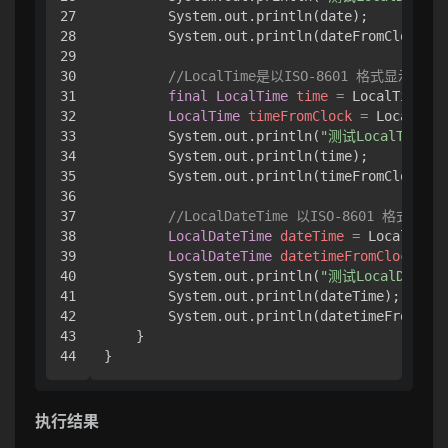
27

        System.out.println(date);

28

        System.out.println(dateFromClock);

29

30

//LocalTime是以ISO-8601 格式显示
31

final
LocalTime
time
=
 LocalTime.no
32

LocalTime
timeFromClock
=
 LocalTime
33

        System.out.println(
"测试LocalTime：
34

        System.out.println(time);

35

        System.out.println(timeFromClock);

36

37

//LocalDateTime 以ISO-8601 格式
38

LocalDateTime
dateTime
=
 LocalDateT
39

LocalDateTime
datetimeFromClock
=
 L
40

        System.out.println(
"测试LocalDateTi
41

        System.out.println(dateTime);

42

        System.out.println(datetimeFromCloc
43

    }

}
执行结果