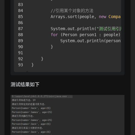
83

84

//引用某个对象的方法
85

        Arrays.sort(people, 
new
CompareProv
86

87

        System.out.println(
"测试引用引用某个
88

for
 (Person person1 : people) { 

89

            System.out.println(person1);

90

        }

91

92

    }

}
测试结果如下