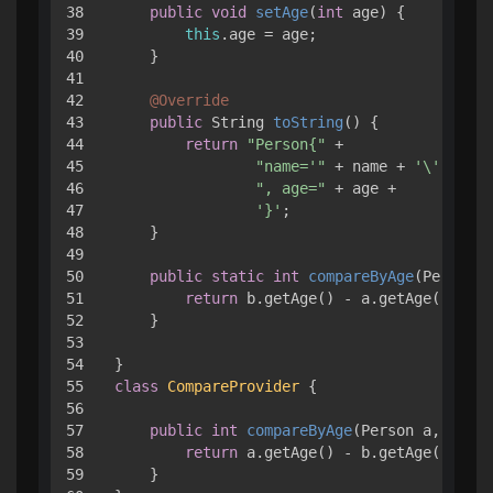
38

public
void
setAge
(
int
 age)
 { 

39

this
.age = age;

40

    }

41

42

@Override
43

public
 String 
toString
()
 { 

44

return
"Person{"
 +

45

"name='"
 + name + 
'\''
 +

46

", age="
 + age +

47

'}'
;

48

    }

49

50

public
static
int
compareByAge
(Person a
51

return
 b.getAge() - a.getAge();

52

    }

53

54

55

class
CompareProvider
 { 

56

57

public
int
compareByAge
(Person a, Perso
58

return
 a.getAge() - b.getAge();

59

    }
