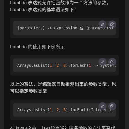
Lambda 表达式允许把函数作为一个方法的参数，
Lambda 表达式的基本语法如下：
(parameters) 
->
 expression 或 (parameters) 
->
 { 
Lambda 的使用如下例所示
Arrays
.asList
(
1
, 
2
, 
6
)
.forEach
(
i
 -> System
.out
.p
以上的写法，是编辑器自动推测出来的参数类型，也
可以指定参数类型
Arrays
.asList
(
1
, 
2
, 
6
)
.forEach
((Integer i) -> Sy
在Java8之前，Java语言通过匿名函数的方法来替代