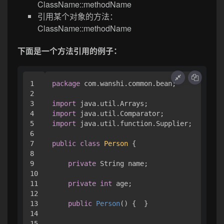
ClassName::methodName
引用某个对象的方法：
ClassName::methodName
下面是一个方法引用的例子：
1

package
 com.wanshi.common.bean;

2

3

import
4

import
5

import
 java.util.function.Supplier;

6

7

public
class
Person
 { 

8

9

private
 String name;

10

11

private
int
 age;

12

13

public
Person
()
 {  }

14

15
