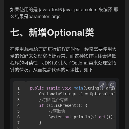
如果使用的是 javac Test6.java -parameters 来编译 那
么结果是parameter::args
七、新增Optional类
在使用Java语言的进行编程的时候，经常需要使用大
量的代码来处理空指针异常，而这种操作往往会降低
程序的可读性，JDK1.8引入了Optional类来处理空指
针的情况，从而提高代码的可读性，如下
1

public
static
void
main
(
String[] args
)
 { 

2

    Optional<String> s1 = Optional.of(
"hell
3

//判断是否有值
4

if
 (s1.isPresent()) { 

5

//获取值
6

        System.
out
.println(s1.
get
());

7

    }

8
