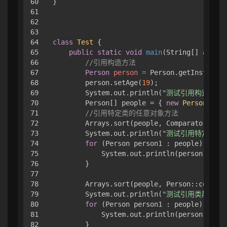
60

}

61

62

63

64

class
Test
 { 

65

public
static
void
main
(String[] args)
 
66

//引用构造方法
67

Person
person
=
 Person.getInstance(
68

        person.setAge(
19
);

69

        System.out.println(
"测试引用构造方法
70

        Person[] people = { 
new
Person
(
"Jam
71

//引用特定类的任意对象方法
72

        Arrays.sort(people, Comparator.comp
73

        System.out.println(
"测试引用特定类的
74

for
 (Person person1 : people) { 

75

            System.out.println(person1);

76

        }

77

78

        Arrays.sort(people, Person::compare
79

        System.out.println(
"测试引用类静态方
80

for
 (Person person1 : people) { 

81

            System.out.println(person1);

82

        }
