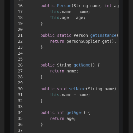
16

public
Person
(String name, 
int
 age)
 { 

17

this
.name = name;

18

this
.age = age;

19

    }

20

21

public
static
 Person 
getInstance
(
final
 
22

return
 personSupplier.get();

23

    }

24

25

26

public
 String 
getName
()
 { 

27

return
 name;

28

    }

29

30

public
void
setName
(String name)
 { 

31

this
.name = name;

32

    }

33

34

public
int
getAge
()
 { 

35

return
 age;

36

    }

37
