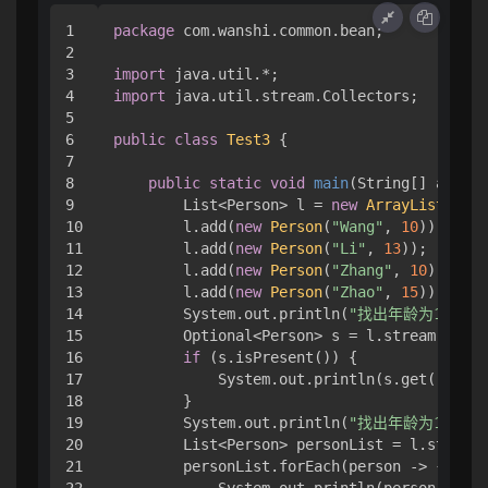
1

package
 com.wanshi.common.bean;

2

3

import
4

import
 java.util.stream.Collectors;

5

6

public
class
Test3
 { 

7

8

public
static
void
main
(String[] args)
 
9

        List<Person> l = 
new
ArrayList
<>();

10

        l.add(
new
Person
(
"Wang"
, 
10
));

11

        l.add(
new
Person
(
"Li"
, 
13
));

12

        l.add(
new
Person
(
"Zhang"
, 
10
));

13

        l.add(
new
Person
(
"Zhao"
, 
15
));

14

        System.out.println(
"找出年龄为10的第
15

        Optional<Person> s = l.stream().fil
16

if
 (s.isPresent()) { 

17

            System.out.println(s.get().getN
18

        }

19

        System.out.println(
"找出年龄为10的所
20

        List<Person> personList = l.stream(
21

        personList.forEach(person -> { 
