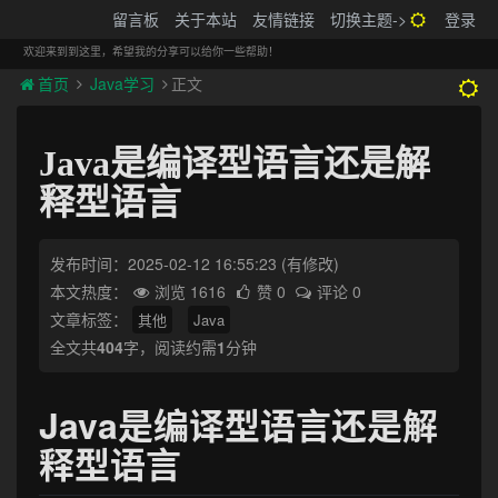
搬砖的码农
留言板
关于本站
友情链接
切换主题->
登录
Tog
navi
欢迎来到到这里，希望我的分享可以给你一些帮助！
首页
Java学习
正文
Java是编译型语言还是解
释型语言
发布时间：2025-02-12 16:55:23
(有修改)
本文热度：
浏览 1616
赞 0
评论 0
文章标签：
其他
Java
全文共
404
字，阅读约需
1
分钟
Java是编译型语言还是解
释型语言