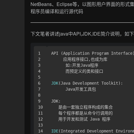
NetBeans、Eclipse等，以图形用户界
程序员编译和运行源代码
下文笔者讲述java中API,JDK,IDE简介说明，如
1

API (Application Program Interface)
2

     应用程序接口,也成为库

3

      如:开发Java程序

4

      而预定义的类和接口

5

6

JDK
(Java Development Toolkit):

7

      Java开发工具包

8

9

JDK:

10

   是由一套独立程序构成的集合

11

   每个程序都是从命令行调用的

12

   用于开发和测试 Java 程序

13

14

IDE
(Integrated Development Environm