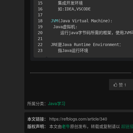
15

   集成开发环境

16

   如:IDEA,VSCODE 

17

18

JVM
(Java Virtual Machine):

19

 Java虚拟机:

20

    运行java字节码所需的框架，使用JVM
21

22

JRE是Java Runtime Environment：

   指Java运行环境
赞
1
所属分类：
Java学习
本文链接：
https://refblogs.com/article/340
版权声明：
本文由
老牛
原创发布，转载或复制请以
超链