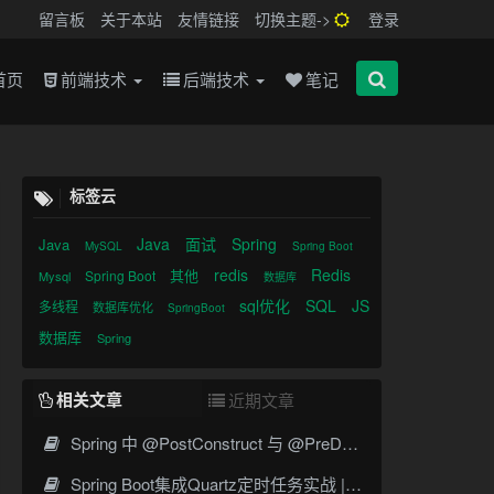
留言板
关于本站
友情链接
切换主题->
登录
首页
前端技术
后端技术
笔记
标签云
Java
面试
Spring
Java
MySQL
Spring Boot
redis
Redis
其他
Spring Boot
Mysql
数据库
sql优化
SQL
JS
多线程
数据库优化
SpringBoot
数据库
Spring
相关文章
近期文章
Spring 中 @PostConstruct 与 @PreDestroy 的完整与实战
Spring Boot集成Quartz定时任务实战 | Cron表达式详解