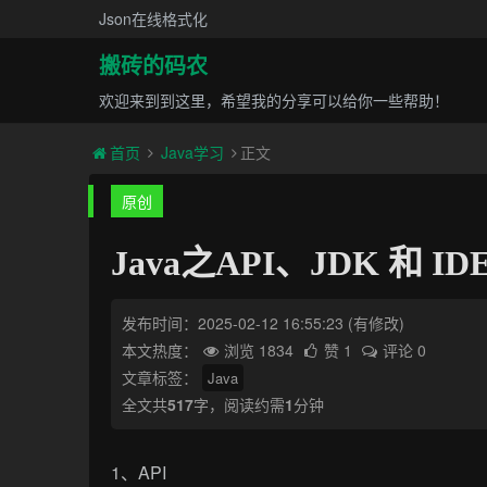
Json在线格式化
搬砖的码农
欢迎来到到这里，希望我的分享可以给你一些帮助！
首页
Java学习
正文
原创
Java之API、JDK 和 
发布时间：2025-02-12 16:55:23
(有修改)
本文热度：
浏览 1834
赞 1
评论 0
文章标签：
Java
全文共
517
字，阅读约需
1
分钟
1、API