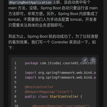
注解，该启动类中有个
@SpringBootApplication
main 方法，没错，Spring Boot 启动只要运行该 main
方法即可，非常方便。另外，Spring Boot 内部集成了
tomcat，不需要我们人为手动去配置 tomcat，开发者
只需要关注具体的业务逻辑即可。
到此为止，Spring Boot 就启动成功了，为了比较清楚
的看到效果，我们写一个 Controller 来测试一下，如
下：
1

package
 com.itcodai.course01.controller;

2

3

import
 org.springframework.web.bind.
annotat
4

import
 org.springframework.web.bind.
annotat
5

6

@RestController
7

@RequestMapping(
"/start"
)
8

public
class
StartController
{

9

10

@RequestMapping(
"/springboot"
)