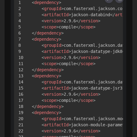
1

<
dependency
>
2

<
groupId
>
com.fasterxml.jackson.core
</
gr
3

<
artifactId
>
jackson-databind
</
artifactI
4

<
version
>
2.9.6
</
version
>
5

<
scope
>
compile
</
scope
>
6

</
dependency
>
7

<
dependency
>
8

<
groupId
>
com.fasterxml.jackson.datatype
9

<
artifactId
>
jackson-datatype-jdk8
</
arti
10

<
version
>
2.9.6
</
version
>
11

<
scope
>
compile
</
scope
>
12

</
dependency
>
13

<
dependency
>
14

<
groupId
>
com.fasterxml.jackson.datatype
15

<
artifactId
>
jackson-datatype-jsr310
</
ar
16

<
version
>
2.9.6
</
version
>
17

<
scope
>
compile
</
scope
>
18

</
dependency
>
19

<
dependency
>
20

<
groupId
>
com.fasterxml.jackson.module
</
21

<
artifactId
>
jackson-module-parameter-na
22

<
version
>
2.9.6
</
version
>