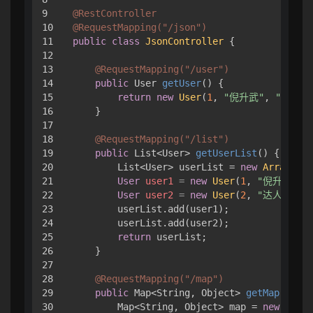
9

@RestController
10

@RequestMapping("/json")
11

public
class
JsonController
 {

12

13

@RequestMapping("/user")
14

public
 User 
getUser
()
 {

15

return
new
User
(
1
, 
"倪升武"
, 
"12345
16

    }

17

18

@RequestMapping("/list")
19

public
 List<User> 
getUserList
()
 {

20

        List<User> userList = 
new
ArrayList
21

User
user1
=
new
User
(
1
, 
"倪升武"
, 
22

User
user2
=
new
User
(
2
, 
"达人课"
, 
23

        userList.add(user1);

24

        userList.add(user2);

25

return
 userList;

26

    }

27

28

@RequestMapping("/map")
29

public
 Map<String, Object> 
getMap
()
 {

30

        Map<String, Object> map = 
new
HashM