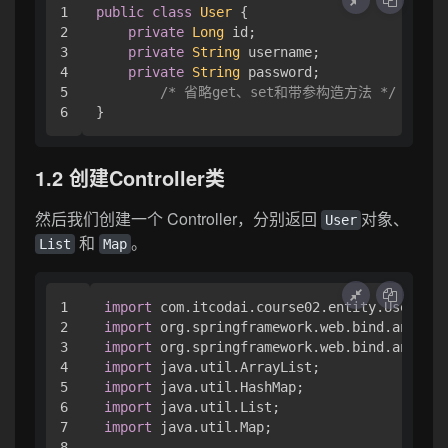
1

public
class
User
 {

2

private
Long
 id;

3

private
String
 username;

4

private
String
 password;

5

/* 省略get、set和带参构造方法 */
}
1.2 创建Controller类
然后我们创建一个 Controller，分别返回
对象、
User
和
。
List
Map
1

import
2

import
3

import
4

import
5

import
6

import
7

import
 java.util.Map;

8
