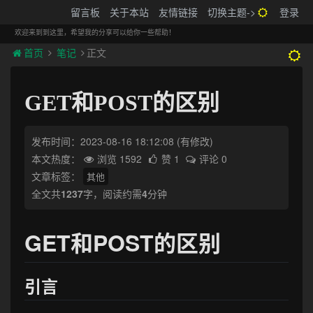
搬砖的码农
留言板
关于本站
友情链接
切换主题->
登录
Tog
navi
欢迎来到到这里，希望我的分享可以给你一些帮助！
首页
笔记
正文
GET和POST的区别
发布时间：2023-08-16 18:12:08
(有修改)
本文热度：
浏览 1592
赞 1
评论 0
文章标签：
其他
全文共
1237
字，阅读约需
4
分钟
GET和POST的区别
引言