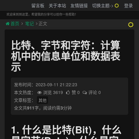
搬砖的码农
留言板
关于本站
友情链接
切换主题->
登录
Tog
navi
欢迎来到到这里，希望我的分享可以给你一些帮助！
首页
笔记
正文
比特、字节和字符：计算
机中的信息单位和数据表
示
发布时间：2023-09-11 21:22:23
本文热度：
浏览 3619
赞 0
评论 0
文章标签：
其他
全文共
911
字，阅读约需
3
分钟
1. 什么是比特(Bit)，什么