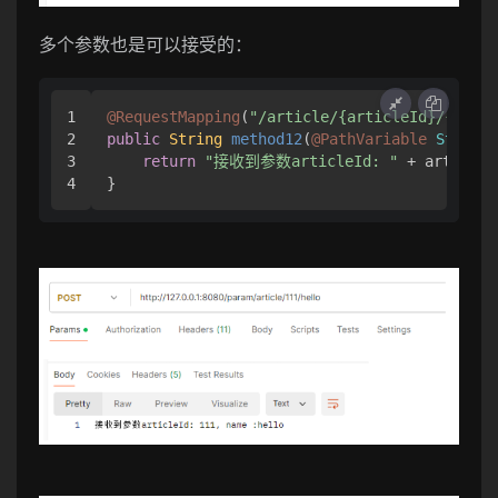
多个参数也是可以接受的：
1

@RequestMapping
(
"/article/{articleId}/{name}
2

public
String
method12
(
@PathVariable
String
 
3

return
"接收到参数articleId: "
 + articleI
}