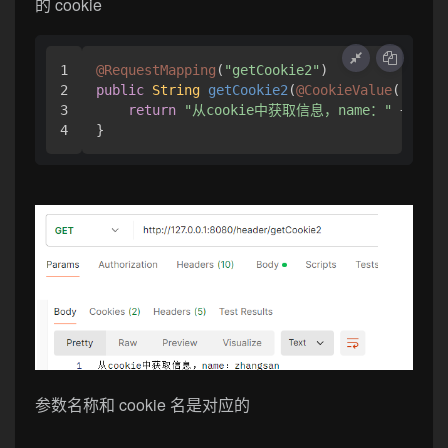
的 cookie
1

@RequestMapping
(
"getCookie2"
2

public
String
getCookie2
(
@CookieValue
(
"name"
3

return
"从cookie中获取信息，name："
 + name
}
参数名称和 cookie 名是对应的