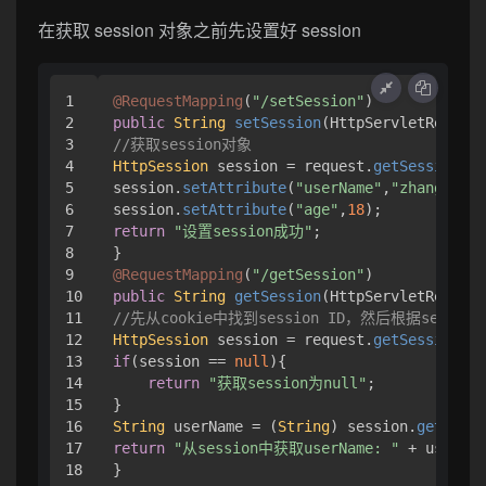
在获取 session 对象之前先设置好 session
1

@RequestMapping
(
"/setSession"
2

public
String
setSession
(
HttpServletRequest
3

//获取session对象
4

HttpSession
 session = request.
getSession
();

5

session.
setAttribute
(
"userName"
,
"zhangsan"
)
6

session.
setAttribute
(
"age"
,
18
7

return
"设置session成功"
;

8

9

@RequestMapping
(
"/getSession"
10

public
String
getSession
(
HttpServletRequest
11

//先从cookie中找到session ID，然后根据session 
12

HttpSession
 session = request.
getSession
(
fa
13

if
(session == 
null
){

14

return
"获取session为null"
;

15

16

String
 userName = (
String
) session.
getAttri
17

return
"从session中获取userName: "
 + userNam
}