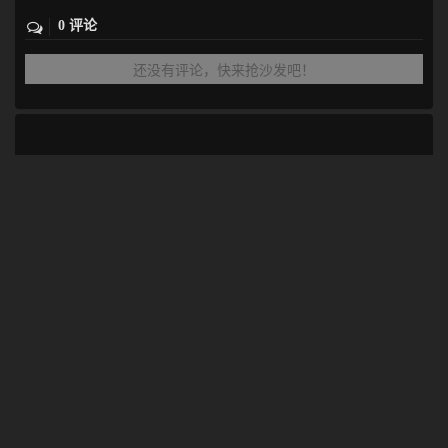
0 评论
还没有评论，快来抢沙发吧！
其他连接：
json在线格式化
留言板
更新记录
归档目录
免责声明
托管于
阿里云
&
腾讯云
·
京ICP备20012357号-2
Copyright © 2019-2026 refblogs | Powered by
搬砖的码农
标签云
Java
Spring
Spring
MySQL
Mysql
面试
Spring Boot
Java
Boot
其他
数据库
Redis
多线程
数据库优化
redis
SQL
Spring
SpringBoot
sql优化
JS
数据库