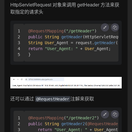
HttpServletRequest 对象来调用 getHeader 方法来获
取指定的请求头
1

@RequestMapping
(
"/getHeader"
2

public
String
getHeader
(
HttpServletRequest r
3

String
User
_Agent = request.
getHeader
(
"User-
4

return
"User_Agent: "
 + 
User
_Agent;

}
还可以通过
注解来获取
@RequestHeader
1

@RequestMapping
(
"/getHeader2"
2

public
String
getHeader2
(
@RequestHeader
(
"Use
3

return
"User_Agent: "
 + 
User
_Agent;
