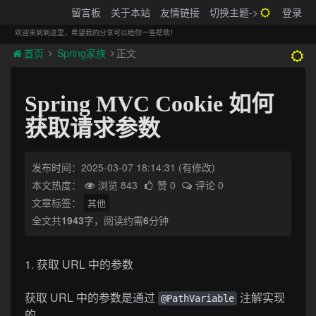
搬砖的码农
留言板
关于本站
友情链接
切换主题->
登录
Tog
navi
欢迎来到到这里，希望我的分享可以给你一些帮助！
首页
Spring家族
正文
Spring MVC Cookie 如何
获取请求参数
发布时间：2025-03-07 18:14:31
(有修改)
本文热度：
浏览 843
赞 0
评论 0
文章标签：
其他
全文共
1943
字，阅读约需
6
分钟
1. 获取 URL 中的参数
获取 URL 中的参数是通过
注解实现
@PathVariable
的