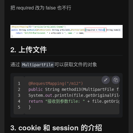
把 required 改为 false 也不行
2. 上传文件
通过
可以获取文件的对象
MultipartFile
1

@RequestMapping(
"/m12"
)
2

public
 String method13(MultipartFile file){

3

System.
out
4

return
"接收到参数file: "
 + file.getOriginalF
}
3. cookie 和 session 的介绍