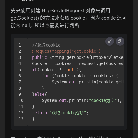
先来使用创建 HttpServletRequest 对象来调用
getCookies() 的方法来获取 cookie，因为 cookie 还可
能为 null，所以也需要进行判断
1

//获取cookie
2

@RequestMapping(
"getCookie"
)
3

public
 String getCookie(HttpServletRequest 
4

5

if
(cookies != 
null
){

6

for
 (Cookie cookie : cookies) {

7

        System.
out
.println(cookie.getName()
8

    }

9

}
else
{

10

    System.
out
.println(
"cookie为空"
);

11

12

return
"获取cookie成功"
;

}