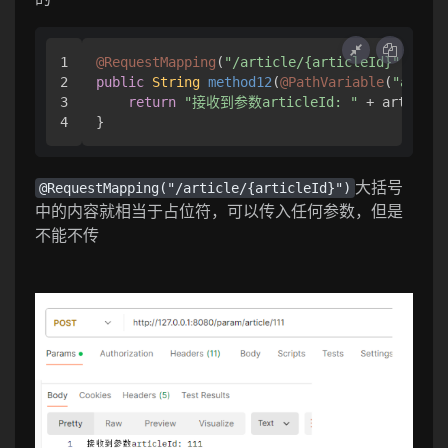
1

@RequestMapping
(
"/article/{articleId}"
2

public
String
method12
(
@PathVariable
(
"articl
3

return
"接收到参数articleId: "
 + articleId
}
大括号
@RequestMapping("/article/{articleId}")
中的内容就相当于占位符，可以传入任何参数，但是
不能不传