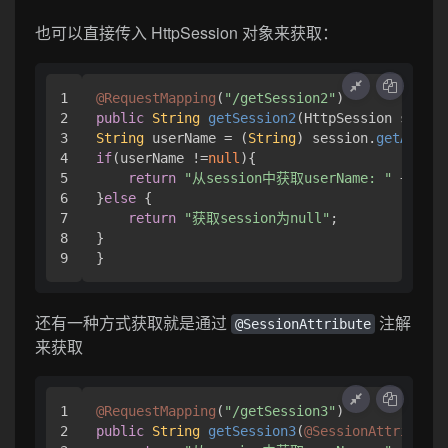
也可以直接传入 HttpSession 对象来获取：
1

@RequestMapping
(
"/getSession2"
2

public
String
getSession2
(
HttpSession sessio
3

String
 userName = (
String
) session.
getAttrib
4

if
(userName !=
null
){

5

return
"从session中获取userName: "
 + user
6

}
else
 {

7

return
"获取session为null"
;

8

}

}
还有一种方式获取就是通过
注解
@SessionAttribute
来获取
1

@RequestMapping
(
"/getSession3"
2

public
String
getSession3
(
@SessionAttribute