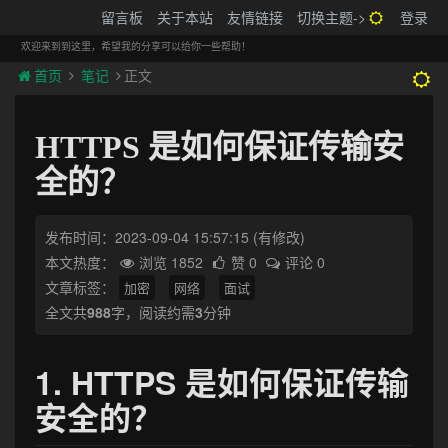
搬砖的码农
留言板
关于本站
友情链接
切换主题->
登录
Tog
navi
欢迎来到到这里，希望我的分享可以给你一些帮助！
首页
笔记
正文
HTTPS 是如何保证传输安
全的？
发布时间：2023-09-04 15:57:15
(有修改)
本文热度：
浏览 1852
赞 0
评论 0
文章标签：
加密
网络
面试
全文共
988
字，阅读约需
3
分钟
1. HTTPS 是如何保证传输
安全的？