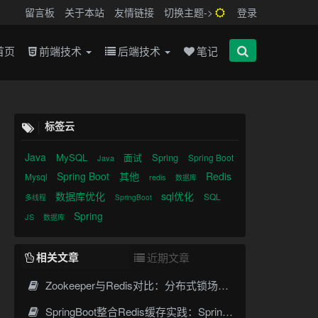
留言板
关于本站
友情链接
切换主题->
登录
首页
前端技术
后端技术
笔记
标签云
Java
MySQL
面试
Spring
Spring Boot
Java
Spring Boot
其他
Redis
Mysql
redis
数据库
数据库优化
sql优化
SQL
多线程
SpringBoot
Spring
JS
数据库
相关文章
近期文章
Zookeeper与Redis对比：分布式锁场景下的架构选择
SpringBoot整合Redis缓存实践：Spring Cache高效数据缓存方案