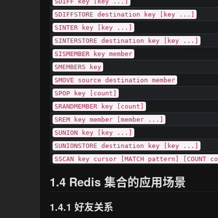
SDIFF key [key ...]
SDIFFSTORE destination key [key ...]
SINTER key [key ...]
SINTERSTORE destination key [key ...]
SISMEMBER key member
SMEMBERS key
SMOVE source destination member
SPOP key [count]
SRANDMEMBER key [count]
SREM key member [member ...]
SUNION key [key ...]
SUNIONSTORE destination key [key ...]
SSCAN key cursor [MATCH pattern] [COUNT c
1.4 Redis 集合的应用场景
1.4.1 好友关系