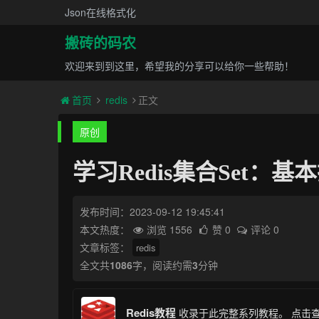
Json在线格式化
搬砖的码农
欢迎来到到这里，希望我的分享可以给你一些帮助！
首页
redis
正文
原创
学习Redis集合Set：
发布时间：2023-09-12 19:45:41
本文热度：
浏览 1556
赞 0
评论 0
文章标签：
redis
全文共
1086
字，阅读约需
3
分钟
Redis教程
收录于此完整系列教程。
点击