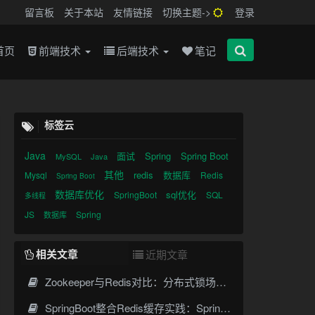
留言板
关于本站
友情链接
切换主题->
登录
首页
前端技术
后端技术
笔记
标签云
Java
面试
Spring
Spring Boot
MySQL
Java
其他
redis
数据库
Mysql
Redis
Spring Boot
数据库优化
sql优化
SpringBoot
SQL
多线程
JS
Spring
数据库
相关文章
近期文章
Zookeeper与Redis对比：分布式锁场景下的架构选择
SpringBoot整合Redis缓存实践：Spring Cache高效数据缓存方案