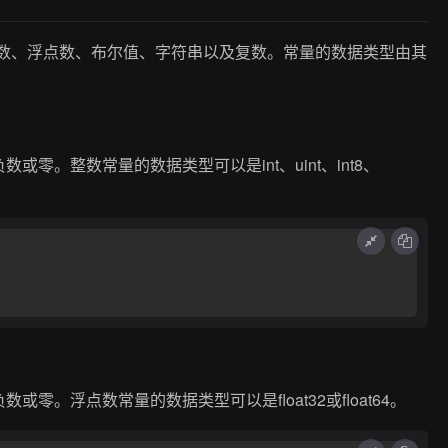
整数、浮点数、布尔值、字符串以及复数。常量的数据类型由其
零。整数常量的数据类型可以是int、uint、int8、
。浮点数常量的数据类型可以是float32或float64。