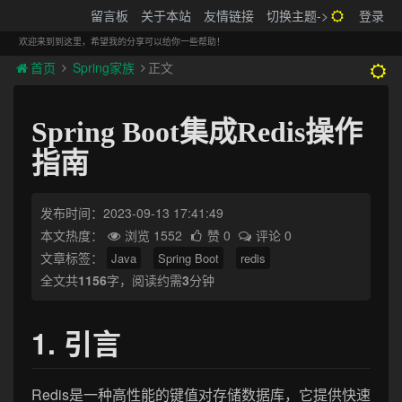
搬砖的码农
留言板
关于本站
友情链接
切换主题->
登录
Tog
navi
欢迎来到到这里，希望我的分享可以给你一些帮助！
首页
Spring家族
正文
Spring Boot集成Redis操作
指南
发布时间：2023-09-13 17:41:49
本文热度：
浏览 1552
赞 0
评论 0
文章标签：
Java
Spring Boot
redis
全文共
1156
字，阅读约需
3
分钟
1. 引言
Redis是一种高性能的键值对存储数据库，它提供快速