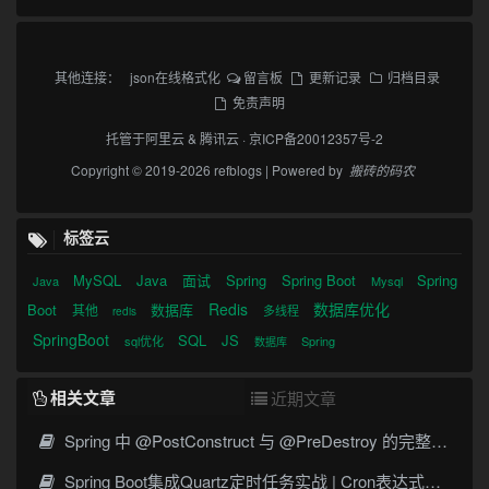
其他连接：
json在线格式化
留言板
更新记录
归档目录
免责声明
托管于
阿里云
&
腾讯云
·
京ICP备20012357号-2
Copyright © 2019-2026 refblogs | Powered by
搬砖的码农
标签云
MySQL
Java
面试
Spring
Spring Boot
Spring
Java
Mysql
Redis
数据库优化
Boot
数据库
其他
多线程
redis
SpringBoot
SQL
JS
sql优化
Spring
数据库
相关文章
近期文章
Spring 中 @PostConstruct 与 @PreDestroy 的完整与实战
Spring Boot集成Quartz定时任务实战 | Cron表达式详解