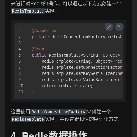
来进行对Redis的操作。可以通过以下方式创建一个
实例：
RedisTemplate
1

@Autowired
2

private
 RedisConnectionFactory redisConnect
3

4

@Bean
5

public
 RedisTemplate<String, Object> 
redisT
6

    RedisTemplate<String, Object> redisTemp
7

    redisTemplate.setConnectionFactory(redi
8

    redisTemplate.setKeySerializer(
new
Stri
9

    redisTemplate.setValueSerializer(
new
Ge
10

return
 redisTemplate;

这里使用
来创建一个
RedisConnectionFactory
实例，并设置键和值的序列化方式。
RedisTemplate
4. Redis数据操作