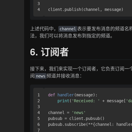
3

上述代码中，
表示要发布消息的频道名
channel
法，我们可以将消息发布到指定的频道。
6. 订阅者
接下来，我们来实现一个订阅者，它负责订阅一
阅
频道并接收消息：
news
1

def
handler
(
message
):

2

print
(
'Received: '
 + message[
'd
3

4

channel = 
'news'
5

pubsub = client.pubsub()

6

pubsub.subscribe(**{channel: handler
7
