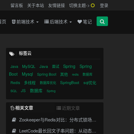
留言板
关于本站
友情链接
切换主题->
登录
首页
前端技术
后端技术
笔记
标签云
Spring
Spring
MySQL
Java
Java
面试
Boot
Mysql
其他
Spring Boot
数据库
redis
多线程
SpringBoot
sql优化
Redis
数据库优化
数据库
JS
SQL
Spring
相关文章
近期文章
Zookeeper与Redis对比：分布式锁场景下的架构选择
LeetCode最长回文子串问题：从动态规划到Manacher算法