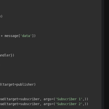
)

 + message[
'data'
])

ndler})



(target=publisher)

ead(target=subscriber, args=(
'Subscriber 1'
,))

ead(target=subscriber, args=(
'Subscriber 2'
,))
