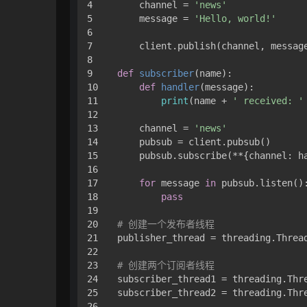
4

    channel = 
'news'
5

    message = 
'Hello, world!'
6

7

    client.publish(channel, message
8

9

def
subscriber
(
name
):

10

def
handler
(
message
):

11

print
(name + 
' received: '
12

13

    channel = 
'news'
14

    pubsub = client.pubsub()

15

    pubsub.subscribe(**{channel: ha
16

17

for
 message 
in
 pubsub.listen():
18

pass
19

20

# 创建一个发布者线程
21

publisher_thread = threading.Thread
22

23

# 创建两个订阅者线程
24

subscriber_thread1 = threading.Thr
25

subscriber_thread2 = threading.Thr
26
