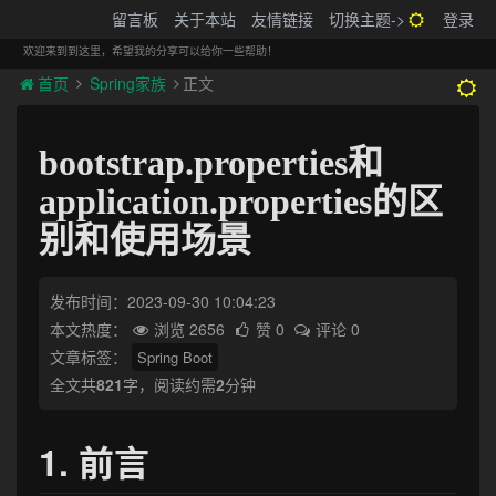
搬砖的码农
留言板
关于本站
友情链接
切换主题->
登录
Tog
navi
欢迎来到到这里，希望我的分享可以给你一些帮助！
首页
Spring家族
正文
bootstrap.properties和
application.properties的区
别和使用场景
发布时间：2023-09-30 10:04:23
本文热度：
浏览 2656
赞 0
评论 0
文章标签：
Spring Boot
全文共
821
字，阅读约需
2
分钟
1. 前言