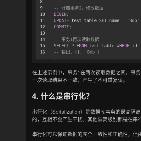
8

9

-- 开启事务2，修改数据
10

BEGIN
11

UPDATE
 test_table 
SET
 name 
=
'Bob'
12

COMMIT
;

13

14

-- 事务1再次读取数据
15

SELECT
*
FROM
 test_table 
WHERE
 id 
-- 输出：(1, 'Bob')
在上述示例中，事务1在两次读取数据之间，事务
一次读取结果不一致，产生了不可重复读。
4. 什么是串行化？
串行化（Serialization）是数据库事务的
的，互相不会产生干扰。其他隔离级别都是在串
串行化可以保证数据的完全一致性和正确性，但