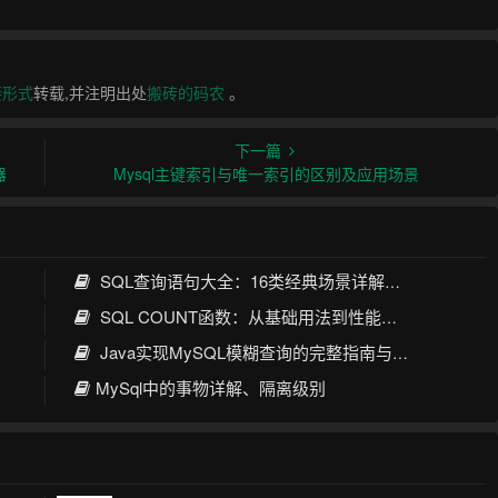
接形式
转载,并注明出处
搬砖的码农
。
下一篇
器
Mysql主键索引与唯一索引的区别及应用场景
SQL查询语句大全：16类经典场景详解与性能优化指南
SQL COUNT函数：从基础用法到性能优化全攻略
Java实现MySQL模糊查询的完整指南与最佳实践
MySql中的事物详解、隔离级别