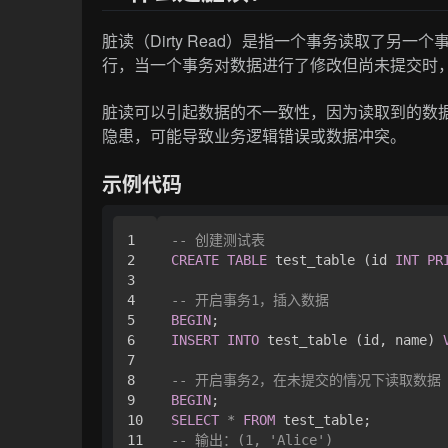
脏读（Dirty Read）是指一个事务读取了另
行，当一个事务对数据进行了修改但尚未提交时
脏读可以引起数据的不一致性，因为读取到的数
隐患，可能导致业务逻辑错误或数据冲突。
示例代码
1

-- 创建测试表
2

CREATE
TABLE
 test_table (id 
INT
PR
3

4

-- 开启事务1，插入数据
5

BEGIN
6

INSERT
INTO
 test_table (id, name) 
7

8

-- 开启事务2，在未提交的情况下读取数据
9

BEGIN
10

SELECT
*
FROM
11

-- 输出：(1, 'Alice')