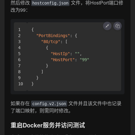
然后修改
文件，将HostPort端口修
hostconfig.json
改为99：
1

{
2

"PortBindings"
:
{
3

"80/tcp"
:
[
4

{
5

"HostIp"
:
""
,
6

"HostPort"
:
"99"
7

}
8

]
9

}
}
如果存在
文件并且该文件中也记录
config.v2.json
了端口映射，则需同时修改。
重启Docker服务并访问测试