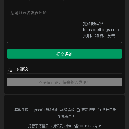
您可以匿名发表评论
搬砖的码农
https://refblogs.com
文明、和谐、友善
提交评论
0 评论
还没有评论，快来抢沙发吧！
其他连接：
json在线格式化
留言板
更新记录
归档目录
免责声明
托管于
阿里云
&
腾讯云
·
京ICP备20012357号-2