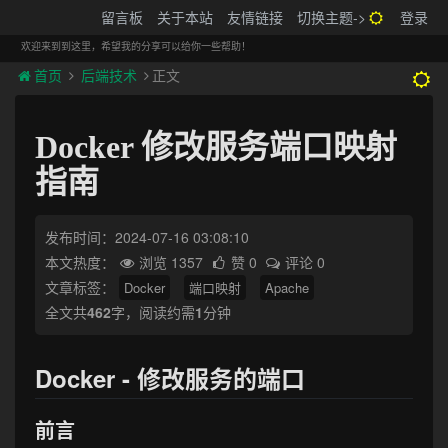
搬砖的码农
留言板
关于本站
友情链接
切换主题->
登录
Tog
navi
欢迎来到到这里，希望我的分享可以给你一些帮助！
首页
后端技术
正文
Docker 修改服务端口映射
指南
发布时间：2024-07-16 03:08:10
本文热度：
浏览 1357
赞 0
评论 0
文章标签：
Docker
端口映射
Apache
全文共
462
字，阅读约需
1
分钟
Docker - 修改服务的端口
前言