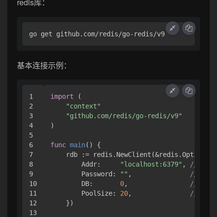
redis库：
基本连接示例：
1

import
 (

2

"context"
3

"github.com/redis/go-redis/v9"
4

)

5

6

func
main
()
 {

7

    rdb := redis.NewClient(&redis.Options{

8

        Addr:     
"localhost:6379"
, 
// Red
9

        Password: 
""
,               
// 密码
10

        DB:       
0
,                
// 数
11

        PoolSize: 
20
,               
// 连
12

    })

13
