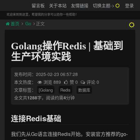
搬砖的码农
留言板
关于本站
友情链接
切换主题->
登录
Tog
navi
欢迎来到到这里，希望我的分享可以给你一些帮助！
首页
Go
正文
Golang操作Redis | 基础到
生产环境实践
发布时间：2025-02-23 06:57:28
本文热度：
浏览 889
赞 0
评论 0
文章标签：
[Golang
Redis
数据库
全文共
1288
字，阅读约需
4
分钟
连接Redis基础
我们先从Go语言连接Redis开始。安装官方推荐的go-