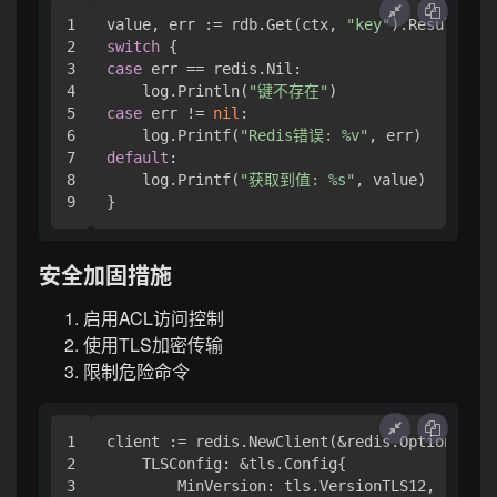
1

value, err := rdb.Get(ctx, 
"key"
2

switch
3

case
 err == redis.Nil:

4

    log.Println(
"键不存在"
5

case
 err != 
nil
:

6

    log.Printf(
"Redis错误: %v"
7

default
:

8

    log.Printf(
"获取到值: %s"
, value)

安全加固措施
启用ACL访问控制
使用TLS加密传输
限制危险命令
1

client := redis.NewClient(&redis.Options{

2

    TLSConfig: &tls.Config{

3

        MinVersion: tls.VersionTLS12,
