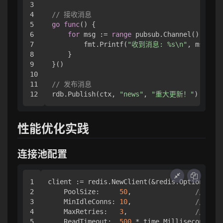
3

4

// 接收消息
5

go
func
()
 {

6

for
 msg := 
range
 pubsub.Channel() {

7

        fmt.Printf(
"收到消息: %s\n"
, msg.Pay
8

    }

9

}()

10

11

// 发布消息
rdb.Publish(ctx, 
"news"
, 
"重大更新！"
性能优化实践
连接池配置
1

client := redis.NewClient(&redis.Options{

2

    PoolSize:     
50
,                
// 最
3

    MinIdleConns: 
10
,                
// 最
4

    MaxRetries:   
3
,                 
// 最
5

    ReadTimeout:  
500
 * time.Millisecond,
