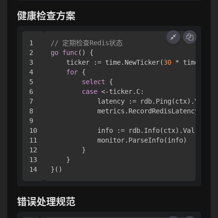
健康检查方案
1

// 定期检查Redis状态
2

go
func
()
 {

3

    ticker := time.NewTicker(
30
 * time.Seco
4

for
 {

5

select
 {

6

case
 <-ticker.C:

7

            latency := rdb.Ping(ctx).Val()

8

            metrics.RecordRedisLatency(late
9

10

            info := rdb.Info(ctx).Val()

11

            monitor.ParseInfo(info)

12

        }

13

    }

错误处理规范