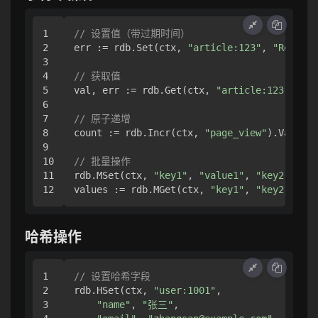
1

// 设置值（带过期时间）
2

err := rdb.Set(ctx, 
"article:123"
, 
"Redis
3

4

// 获取值
5

val, err := rdb.Get(ctx, 
"article:123"
).Res
6

7

// 原子递增
8

count := rdb.Incr(ctx, 
"page_view"
).Val()

9

10

// 批量操作
11

rdb.MSet(ctx, 
"key1"
, 
"value1"
, 
"key2"
, 
"va
values := rdb.MGet(ctx, 
"key1"
, 
"key2"
哈希操作
1

// 设置哈希字段
2

rdb.HSet(ctx, 
"user:1001"
, 

3

"name"
, 
"张三"
,
