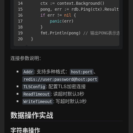
14

    ctx := context.Background()

15

    pong, err := rdb.Ping(ctx).Result()

16

if
 err != 
nil
 {

17

panic
(err)

18

    }

19

    fmt.Println(pong) 
// 输出PONG表示连接成功
连接参数说明：
: 支持多种格式：
、
Addr
host:port
redis://user:password@host:port
: 配置TLS加密连接
TLSConfig
: 读超时默认3秒
ReadTimeout
: 写超时默认3秒
WriteTimeout
数据操作实战
字符串操作