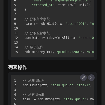
4

"email"
, 
"zhangsan@example.com"
,

5

"created_at"
, time.Now().Unix(),

6

)

7

8

// 获取单个字段
9

name := rdb.HGet(ctx, 
"user:1001"
, 
"name"
).
10

11

// 获取全部字段
12

userData := rdb.HGetAll(ctx, 
"user:1001"
).V
13

14

// 原子操作
rdb.HIncrBy(ctx, 
"product:2001"
, 
"stock"
, 
-
列表操作
1

// 从左侧插入
2

rdb.LPush(ctx, 
"task_queue"
, 
"task1"
)

3

4

// 从右侧获取
5

task := rdb.RPop(ctx, 
"task_queue"
).Val()

6
