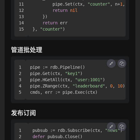
11

        pipe.Set(ctx, 
"counter"
, n+
1
, 
0
)

12

return
nil
13

    })

14

return
 err

}, 
"counter"
管道批处理
1

pipe := rdb.Pipeline()

2

pipe.Get(ctx, 
"key1"
)

3

pipe.HGetAll(ctx, 
"user:1001"
)

4

pipe.ZRange(ctx, 
"leaderboard"
, 
0
, 
10
)

发布订阅
1

pubsub := rdb.Subscribe(ctx, 
"news"
2

defer
 pubsub.Close()
