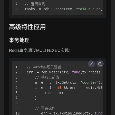
7

// 范围查询
tasks := rdb.LRange(ctx, 
"task_queue"
, 
0
, 
10
高级特性应用
事务处理
Redis事务通过MULTI/EXEC实现：
1

// Watch实现乐观锁
2

err := rdb.Watch(ctx, 
func
(tx *redis.Tx)
er
3

// 获取当前值
4

    n, err := tx.Get(ctx, 
"counter"
).Int()

5

if
 err != 
nil
 && err != redis.Nil {

6

return
 err

7

    }

8

9

// 事务操作
10

    _, err = tx.TxPipelined(ctx, 
func
(pipe 