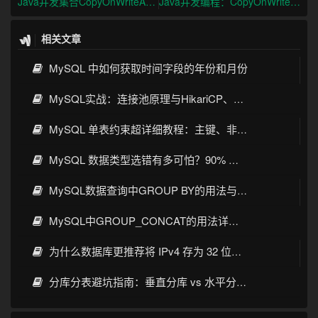
Java并发集合CopyOnWriteArrayList与synchronizedList对比
Java并发编程：CopyOnWriteArrayList与synchronizedList的区别与选型
相关文章
MySQL 中如何获取时间字段的年份和月份
MySQL实战：连接池原理与HikariCP、C3P0、Druid、DBCP选型
MySQL 单表约束超详细教程：主键、非空、唯一、默认值一次讲透
MySQL 数据类型选错有多可怕？90% 开发者都踩过的坑
MySQL数据查询中GROUP BY的用法与实战详解
MySQL中GROUP_CONCAT的用法详解：语法、示例与常见坑
为什么数据库更推荐将 IPv4 存为 32 位整数而不是字符串
分库分表避坑指南：垂直分库 vs 水平分表，分片键选对才不踩雷