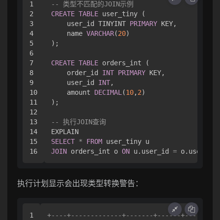
1

-- 类型不匹配的JOIN示例
2

CREATE
TABLE
 user_tiny (

3

    user_id TINYINT 
PRIMARY
 KEY,

4

    name 
VARCHAR
(
20
)

5

);

6

7

CREATE
TABLE
 orders_int (

8

    order_id 
INT
PRIMARY
 KEY,

9

    user_id 
INT
,

10

    amount 
DECIMAL
(
10
,
2
)

11

);

12

13

-- 执行JOIN查询
14

15

SELECT
*
FROM
JOIN
 orders_int o 
ON
 u.user_id 
=
执行计划显示会出现类型转换警告：
1

+
----+-------------+-------+------+---------