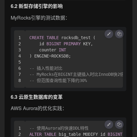
6.2 新型存储引擎的影响
MyRocks引擎的测试数据：
1

CREATE
TABLE
 rocksdb_test (

2

    id 
BIGINT
PRIMARY
 KEY,

3

    counter 
INT
4

) ENGINE
=
ROCKSDB;

5

6

-- 插入性能对比
7

-- MyRocks在BIGINT主键插入时比InnoDB快2倍
-- 但范围查询性能下降约30%
6.3 云原生数据库的变革
AWS Aurora的优化实践：
1

-- 使用Aurora的快速DDL特性
2

ALTER
TABLE
 big_table MODIFY id 
BIGINT
, ALGO