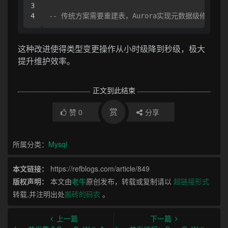
3

-- 传统方案需要重建表，Aurora实现元数据级修改
这种改进使得类型变更操作从小时级降到秒级，极大
提升维护效率。
正文到此结束
赏
赞
0
分享
所属分类：
Mysql
本文链接：
https://refblogs.com/article/849
版权声明：
本文由
老牛
原创发布，转载或复制请以
超链接形式
转载,并注明出处
搬砖的码农
。
上一篇
下一篇