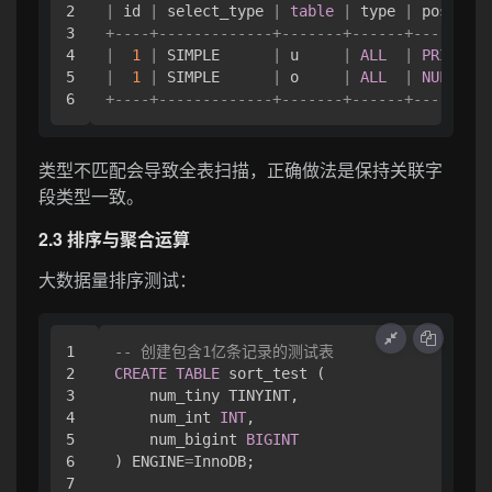
2

|
 id 
|
 select_type 
|
table
|
 type 
|
 possible
3

+
----+-------------+-------+------+---------
4

|
1
|
 SIMPLE      
|
 u     
|
ALL
|
PRIMARY
5

|
1
|
 SIMPLE      
|
 o     
|
ALL
|
NULL
+
----+-------------+-------+------+---------
类型不匹配会导致全表扫描，正确做法是保持关联字
段类型一致。
2.3 排序与聚合运算
大数据量排序测试：
1

-- 创建包含1亿条记录的测试表
2

CREATE
TABLE
 sort_test (

3

    num_tiny TINYINT,

4

    num_int 
INT
,

5

    num_bigint 
BIGINT
6

) ENGINE
=
InnoDB;

7
