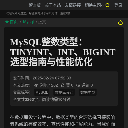
搬砖的码农
留言板
关于本站
友情链接
切换主题->
登录
Tog
navi
欢迎来到到这里，希望我的分享可以给你一些帮助！
首页
Mysql
正文
MySQL整数类型：
TINYINT、INT、BIGINT
选型指南与性能优化
发布时间：2025-02-24 07:52:33
本文热度：
浏览 1262
赞 0
评论 0
文章标签：
MySQL
数据库设计
数据类型
全文共
3263
字，阅读约需
10
分钟
在数据库设计过程中，数据类型的合理选择直接影响
着系统的存储效率、查询性能和扩展能力。当我们面