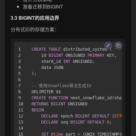
准备迁移到BIGINT
3.3 BIGINT的应用边界
分布式ID的存储方案：
1

CREATE
TABLE
 distributed_system (

2

    id 
BIGINT
 UNSIGNED 
PRIMARY
 KEY,

3

    shard_id 
INT
 UNSIGNED,

4

    data JSON

5

);

6

7

-- 使用Snowflake算法生成ID
8

9

CREATE
FUNCTION
 next_snowflake_id(shard 
INT
10

RETURNS
BIGINT
11

BEGIN
12

DECLARE
 epoch 
BIGINT
DEFAULT
1577836800
13

DECLARE
 seq 
BIGINT
DEFAULT
0
;

14

15

SET
@time
_part 
=
 (UNIX_TIMESTAMP(NOW(
3
)