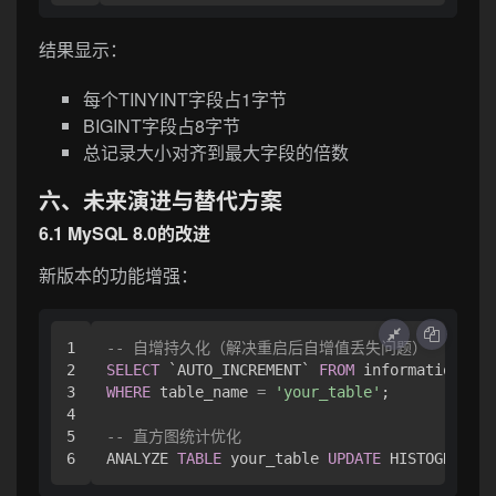
结果显示：
每个TINYINT字段占1字节
BIGINT字段占8字节
总记录大小对齐到最大字段的倍数
六、未来演进与替代方案
6.1 MySQL 8.0的改进
新版本的功能增强：
1

-- 自增持久化（解决重启后自增值丢失问题）
2

SELECT
 `AUTO_INCREMENT` 
FROM
3

WHERE
 table_name 
=
'your_table'
;

4

5

-- 直方图统计优化
ANALYZE 
TABLE
 your_table 
UPDATE
 HISTOGRAM 
ON