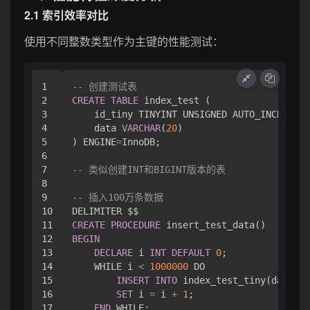
2.1 索引效率对比
使用不同整数类型作为主键的性能测试：
1

-- 创建测试表
2

CREATE
TABLE
 index_test (

3

    id_tiny TINYINT UNSIGNED AUTO_INCREMENT
4

    data 
VARCHAR
(
20
)

5

) ENGINE
=
InnoDB;

6

7

-- 类似创建INT和BIGINT版本的表
8

9

-- 插入100万条数据
10

11

CREATE
PROCEDURE
12

BEGIN
13

DECLARE
 i 
INT
DEFAULT
0
;

14

    WHILE i 
<
1000000
 DO

15

INSERT
INTO
 index_test_tiny(data) 
V
16

SET
 i 
=
 i 
+
1
;

17

END