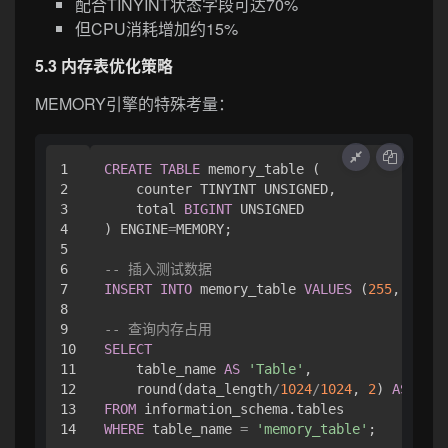
配合TINYINT状态字段可达70%
但CPU消耗增加约15%
5.3 内存表优化策略
MEMORY引擎的特殊考量：
1

CREATE
TABLE
 memory_table (

2

    counter TINYINT UNSIGNED,

3

    total 
BIGINT
 UNSIGNED

4

) ENGINE
=
MEMORY;

5

6

-- 插入测试数据
7

INSERT
INTO
 memory_table 
VALUES
 (
255
, 
18446
8

9

-- 查询内存占用
10

SELECT
11

    table_name 
AS
'Table'
,

12

    round(data_length
/
1024
/
1024
, 
2
) 
AS
'Siz
13

FROM
WHERE
 table_name 
=
'memory_table'