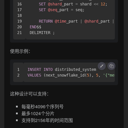
16

SET
@shard
_part 
=
 shard 
<<
12
;

17

SET
@seq
_part 
=
 seq;

18

19

RETURN
@time
_part 
|
@shard
_part 
|
@seq
20

END
$$

使用示例：
1

INSERT
INTO
VALUES
 (next_snowflake_id(
5
), 
5
, 
'{"message"
这种设计可以支持：
每毫秒4096个序列号
最多1024个分片
支持到2156年的时间范围