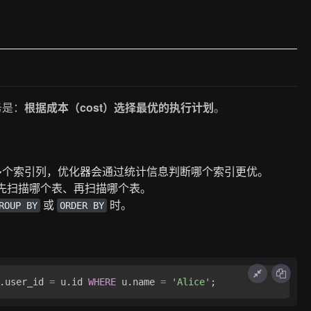
务是：
根据成本（cost）选择最优的执行计划
。
及多个索引列，优化器会通过统计信息判断哪个索引更优。
决定先扫描哪个表、再扫描哪个表。
或
时。
ROUP BY
ORDER BY
.user_id 
=
 u.id 
WHERE
 u.name 
=
'Alice'