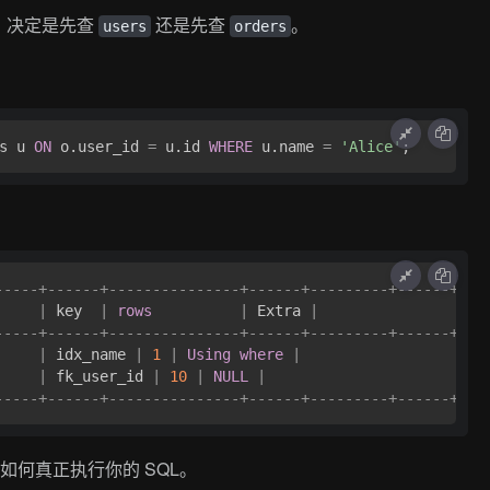
）决定是先查
还是先查
。
users
orders
s u 
ON
 o.user_id 
=
 u.id 
WHERE
 u.name 
=
'Alice'
-----+------+---------------+------+---------+------+---
     
|
 key  
|
rows
|
 Extra 
|
-----+------+---------------+------+---------+------+---
|
 idx_name 
|
1
|
Using
where
|
|
 fk_user_id 
|
10
|
NULL
|
-----+------+---------------+------+---------+------+---
将如何真正执行你的 SQL。