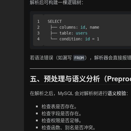
解析后可构建一棵逻辑树：
1

SELECT

2

 ├── columns: 
id
, name

3

 ├── table: 
users
 └── condition: 
id
若语法错误（如漏写
），解析器会直接报
FROM
五、预处理与语义分析（Preproc
在解析之后，MySQL 会对解析树进行
语义校验
：
检查表是否存在。
检查字段是否存在。
检查权限是否足够。
检查函数、别名是否冲突。