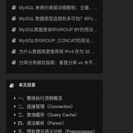
MySQL 单表约束超详细教程：主键、非空、唯一、默认值一次讲透
MySQL 数据类型选错有多可怕？90% 开发者都踩过的坑
MySQL数据查询中GROUP BY的用法与实战详解
MySQL中GROUP_CONCAT的用法详解：语法、示例与常见坑
为什么数据库更推荐将 IPv4 存为 32 位整数而不是字符串
分库分表避坑指南：垂直分库 vs 水平分表，分片键选对才不踩雷
本文目录
一、整体执行流程概览
二、连接管理（Connection）
三、查询缓存（Query Cache）
四、语法解析（Parser）
五、预处理与语义分析（Preprocessor）