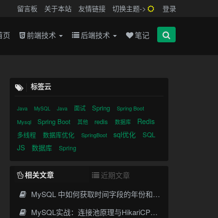
留言板
关于本站
友情链接
切换主题->
登录
首页
前端技术
后端技术
笔记
标签云
Spring
面试
Spring Boot
Java
MySQL
Java
Redis
Spring Boot
redis
Mysql
其他
数据库
sql优化
多线程
数据库优化
SQL
SpringBoot
JS
数据库
Spring
相关文章
近期文章
MySQL 中如何获取时间字段的年份和月份
MySQL实战：连接池原理与HikariCP、C3P0、Druid、DBCP选型