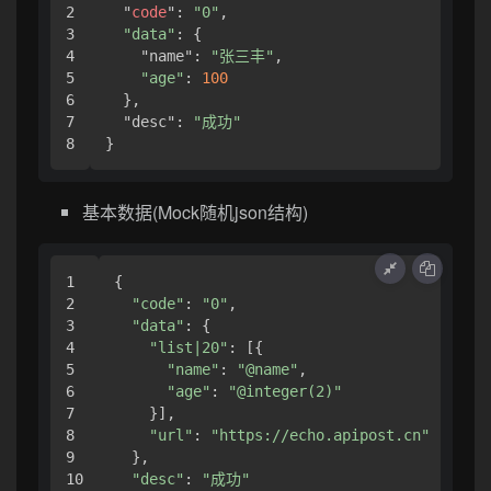
2

  "
code
": 
"0"
,

3

"data"
: { 

4

    "name": 
"张三丰"
,

5

"age"
: 
100
6

  },

7

  "desc": 
"成功"
}
基本数据(Mock随机json结构)
1

{ 

2

"code"
: 
"0"
,

3

"data"
: { 

4

"list|20"
: [{ 

5

"name"
: 
"@name"
,

6

"age"
: 
"@integer(2)"
7

    }],

8

"url"
: 
"https://echo.apipost.cn"
9

  },

10

"desc"
: 
"成功"