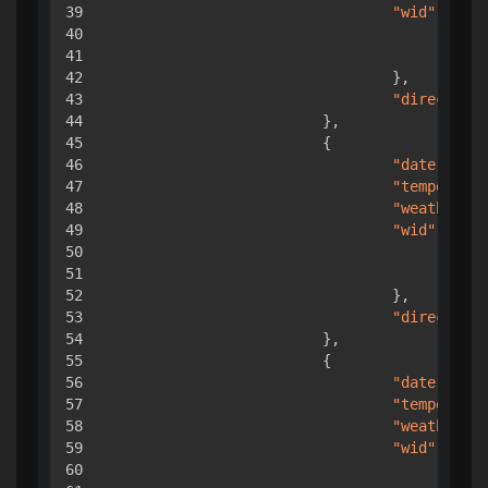
39

"wid"
:
{
40

"da
41

"ni
42

}
,
43

"direct"
:
44

}
,
45

{
46

"date"
:
"20
47

"temperatur
48

"weather"
:
49

"wid"
:
{
50

"da
51

"ni
52

}
,
53

"direct"
:
54

}
,
55

{
56

"date"
:
"20
57

"temperatur
58

"weather"
:
59

"wid"
:
{
60

"da