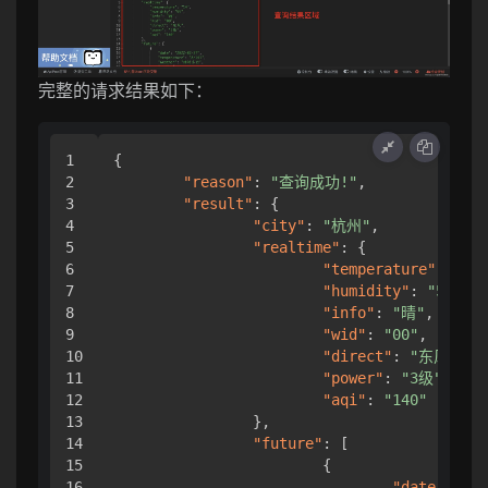
完整的请求结果如下：
1

{
2

"reason"
:
"查询成功!"
,
3

"result"
:
{
4

"city"
:
"杭州"
,
5

"realtime"
:
{
6

"temperature"
:
"14"
7

"humidity"
:
"55"
,
8

"info"
:
"晴"
,
9

"wid"
:
"00"
,
10

"direct"
:
"东风"
,
11

"power"
:
"3级"
,
12

"aqi"
:
"140"
13

}
,
14

"future"
:
[
15

{
16

"date"
:
"20