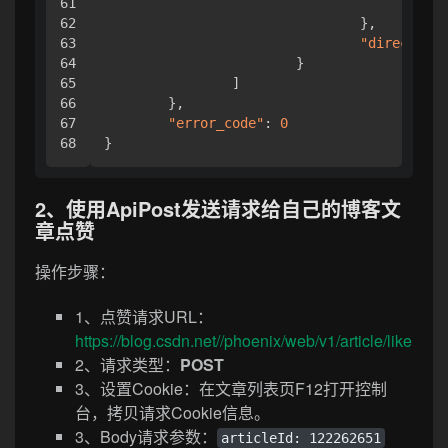
61

"ni
62

}
,
63

"direct"
:
64

}
65

]
66

}
,
67

"error_code"
:
0
}
2、使用ApiPost发送请求给自己的博客文
章点赞
操作步骤：
1、点赞请求URL：
https://blog.csdn.net//phoenix/web/v1/article/like
2、请求类型：
POST
3、设置Cookie：在文章列表页F12打开控制
台，拷贝请求Cookie信息。
3、Body请求参数：
articleId: 122262651