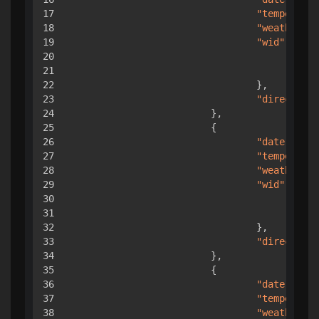
17

"temperatur
18

"weather"
:
19

"wid"
:
{
20

"da
21

"ni
22

}
,
23

"direct"
:
24

}
,
25

{
26

"date"
:
"20
27

"temperatur
28

"weather"
:
29

"wid"
:
{
30

"da
31

"ni
32

}
,
33

"direct"
:
34

}
,
35

{
36

"date"
:
"20
37

"temperatur
38

"weather"
: