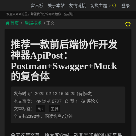
搬砖的码农
留言板
关于本站
友情链接
切换主题->
登录
Tog
navi
欢迎来到到这里，希望我的分享可以给你一些帮助！
首页
后端技术
正文
推荐一款前后端协作开发
神器ApiPost：
Postman+Swagger+Mock
的复合体
发布时间：2025-02-12 16:55:25
(有修改)
本文热度：
浏览 2797
赞 1
评论 0
文章标签：
Api
工具
全文共
2392
字，阅读约需
7
分钟
今天这篇文章，给大家介绍一款非常好用的国内软件