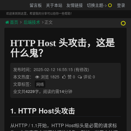
搬砖的码农
留言板
关于本站
友情链接
切换主题->
登录
Tog
navi
欢迎来到到这里，希望我的分享可以给你一些帮助！
首页
后端技术
正文
HTTP Host 头攻击，这是
什么鬼？
发布时间：2025-02-12 16:55:15
(有修改)
本文热度：
浏览 1825
赞 0
评论 0
文章标签：
网络
全文共
4229
字，阅读约需
14
分钟
1. HTTP Host头攻击
从HTTP / 1.1开始，HTTP Host标头是必需的请求标