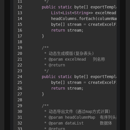
11

     */
12

public
static
 byte[] exportTemplateExc
13

List
<
List
<
String
>> excelHead 
=
Lis
14

        headColumns.forEach(columnName -> 
15

        byte[] stream 
=
 createExcelFile(ex
16

return
 stream;

17

    }

18

19

/**

20

     * 动态生成模版(复杂表头)

21

     * @param excelHead   列名称

22

     * @return

23

     */
24

public
static
 byte[] exportTemplateExc
25

        byte[] stream 
=
 createExcelFile(ex
26

return
 stream;

27

    }

28

29

/**

30

     * 动态导出文件（通过map方式计算）

31

     * @param headColumnMap  有序列头部

32

     * @param dataList       数据体

33

     * @return
