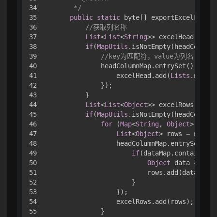
34

     */
35

public
static
 byte[] exportExcelFile(
L
36

//获取列名称
37

List
<
List
<
String
>> excelHead 
=
 new
38

if
(
MapUtils
.isNotEmpty(headColumnM
39

//key为匹配符，value为列名，如
40

            headColumnMap.entrySet().forEa
41

                excelHead.add(
Lists
.newArr
42

            });

43

        }

44

List
<
List
<
Object
>> excelRows 
=
 new
45

if
(
MapUtils
.isNotEmpty(headColumnM
46

for
 (
Map
<
String
, 
Object
> dataM
47

List
<
Object
> rows 
=
 new 
Ar
48

                headColumnMap.entrySet().f
49

if
(dataMap.containsKey
50

Object
 data 
=
 data
51

                        rows.add(data);

52

                    }

53

                });

54

                excelRows.add(rows);

55

            }
