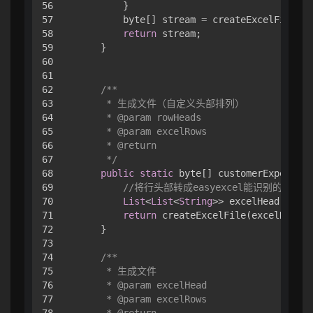
56

        }

57

        byte[] stream 
=
 createExcelFile(ex
58

return
 stream;

59

    }

60

61

62

/**

63

     * 生成文件（自定义头部排列）

64

     * @param rowHeads

65

     * @param excelRows

66

     * @return

67

     */
68

public
static
 byte[] customerExportExc
69

//将行头部转成easyexcel能识别的部分
70

List
<
List
<
String
>> excelHead 
=
 tra
71

return
 createExcelFile(excelHead, 
72

    }

73

74

/**

75

     * 生成文件

76

     * @param excelHead

77

     * @param excelRows

78

     * @return
