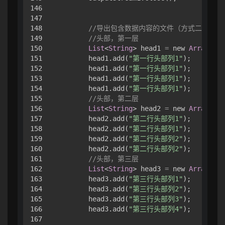
146

147

148

//导出包含数据内容的文件（方式二）
149

//头部，第一层
150

List
<
String
> head1 
=
 new 
ArrayList
151

        head1.add(
"第一行头部列1"
);

152

        head1.add(
"第一行头部列1"
);

153

        head1.add(
"第一行头部列1"
);

154

        head1.add(
"第一行头部列1"
);

155

//头部，第二层
156

List
<
String
> head2 
=
 new 
ArrayList
157

        head2.add(
"第二行头部列1"
);

158

        head2.add(
"第二行头部列1"
);

159

        head2.add(
"第二行头部列2"
);

160

        head2.add(
"第二行头部列2"
);

161

//头部，第三层
162

List
<
String
> head3 
=
 new 
ArrayList
163

        head3.add(
"第三行头部列1"
);

164

        head3.add(
"第三行头部列2"
);

165

        head3.add(
"第三行头部列3"
);

166

        head3.add(
"第三行头部列4"
);

167
