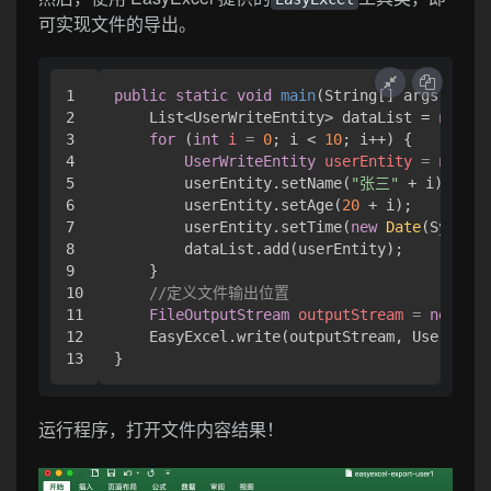
可实现文件的导出。
1

public
static
void
main
(String[] args)
thro
2

    List<UserWriteEntity> dataList = 
new
Ar
3

for
 (
int
i
=
0
; i < 
10
; i++) {

4

UserWriteEntity
userEntity
=
new
Us
5

        userEntity.setName(
"张三"
 + i);

6

        userEntity.setAge(
20
 + i);

7

        userEntity.setTime(
new
Date
(System.
8

        dataList.add(userEntity);

9

    }

10

//定义文件输出位置
11

FileOutputStream
outputStream
=
new
Fil
12

    EasyExcel.write(outputStream, UserWrite
}
运行程序，打开文件内容结果！