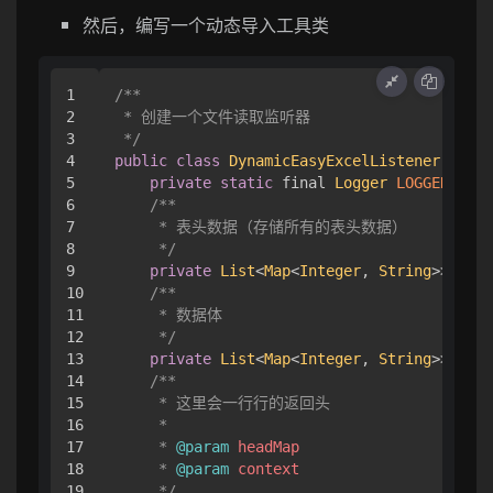
然后，编写一个动态导入工具类
1

/**

2

 * 创建一个文件读取监听器

3

 */
4

public
class
DynamicEasyExcelListener
exten
5

private
static
 final 
Logger
LOGGER
 = 
Lo
6

/**

7

     * 表头数据（存储所有的表头数据）

8

     */
9

private
List
<
Map
<
Integer
, 
String
>> head
10

/**

11

     * 数据体

12

     */
13

private
List
<
Map
<
Integer
, 
String
>> data
14

/**

15

     * 这里会一行行的返回头

16

     *

17

     * 
@param
headMap
18

     * 
@param
context
19

     */