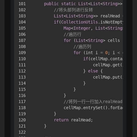
101

public
static
List
<
List
<
String
>> trans
102

//将头部列进行反转
103

List
<
List
<
String
>> realHead 
=
 new 
104

if
(
CollectionUtils
.isNotEmpty(rowH
105

Map
<
Integer
, 
List
<
String
>> cel
106

//遍历行
107

for
 (
List
<
String
> cells : rowH
108

//遍历列
109

for
 (int i 
=
0
; i 
<
 cells.
110

if
(cellMap.containsKey
111

                        cellMap.get(i).add
112

                    } 
else
 {

113

                        cellMap.put(i, 
Lis
114

                    }

115

                }

116

            }

117

//将列一行一行加入realHead
118

            cellMap.entrySet().forEach(ite
119

        }

120

return
 realHead;

121

    }

122
