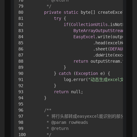
79

     */
80

private
static
 byte[] createExcelFile(
81

try
 {

82

if
(
CollectionUtils
.isNotEmpty(
83

ByteArrayOutputStream
 outp
84

EasyExcel
.write(outputStre
85

                        .head(excelHead)

86

                        .sheet(
DEFAULT_SHE
87

                        .doWrite(excelRows
88

return
 outputStream.toByte
89

            }

90

        } 
catch
 (
Exception
 e) {

91

            log.error(
"动态生成excel文件失败，
92

        }

93

return
 null;

94

    }

95

96

/**

97

     * 将行头部转成easyexcel能识别的部分

98

     * @param rowHeads

99

     * @return

100

     */