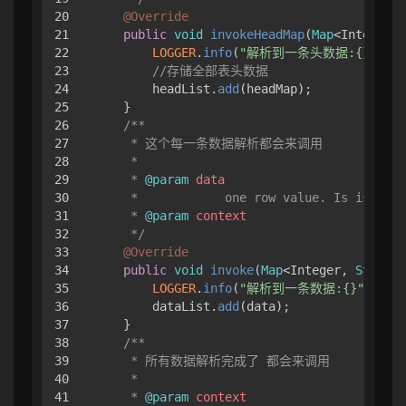
20

@Override
21

public
void
invokeHeadMap
(
Map
<Integer, 
22

LOGGER
.
info
(
"解析到一条头数据:{}"
, 
JS
23

//存储全部表头数据
24

        headList.
add
(headMap);

25

    }

26

/**

27

     * 这个每一条数据解析都会来调用

28

     *

29

     * 
@param
data
30

     *            one row value. Is is same
31

     * 
@param
context
32

     */
33

@Override
34

public
void
invoke
(
Map
<Integer, 
String
>
35

LOGGER
.
info
(
"解析到一条数据:{}"
, 
JSO
36

        dataList.
add
(data);

37

    }

38

/**

39

     * 所有数据解析完成了 都会来调用

40

     *

41

     * 
@param
context