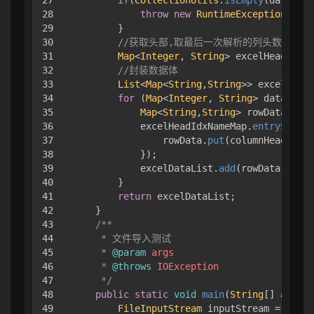
28

throw
new
RuntimeException
(
"Ex
29

        }

30

//获取头部,取最后一次解析的列头数据
31

Map
<
Integer
, 
String
> excelHeadIdxNa
32

//封装数据体
33

List
<
Map
<
String
,
String
>> excelDataL
34

for
 (
Map
<
Integer
, 
String
> dataRow :
35

Map
<
String
,
String
> rowData = 
ne
36

            excelHeadIdxNameMap.
entrySet
().
37

                rowData.
put
(columnHead.
getV
38

            });

39

            excelDataList.
add
(rowData);

40

        }

41

return
 excelDataList;

42

    }

43

/**

44

     * 文件导入测试

45

     * 
@param
args
46

     * 
@throws
IOException
47

     */
48

public
static
void
main
(
String
[] args) 
49

FileInputStream
 inputStream = 
new
F