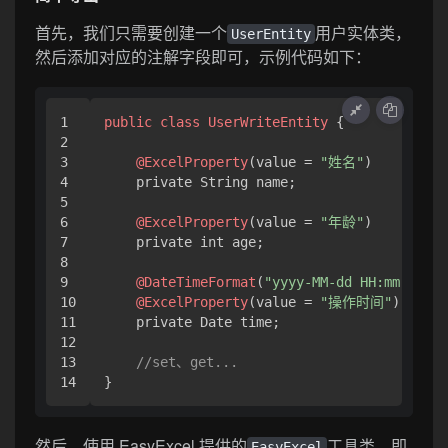
首先，我们只需要创建一个
用户实体类，
UserEntity
然后添加对应的注解字段即可，示例代码如下：
1

public
class
UserWriteEntity
 {

2

3

@ExcelProperty
(value = 
"姓名"
)

4

    private String name;

5

6

@ExcelProperty
(value = 
"年龄"
)

7

    private int age;

8

9

@DateTimeFormat
(
"yyyy-MM-dd HH:mm:ss"
)

10

@ExcelProperty
(value = 
"操作时间"
)

11

    private Date time;

12

13

//set、get...
}
然后，使用 EasyExcel 提供的
工具类，即
EasyExcel