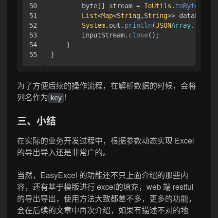
50

        byte[] stream = 
IoUtils
.
toByteArray
51

List
<
Map
<
String
,
String
>> dataList =
52

System
.
out
.
println
(
JSON
Array
.
toJSON
53

        inputStream.
close
();

54

    }

}
为了方便后续的操作流程，在解析数据的时候，会将
列名作为
！
key
三、小结
在实际的业务开发过程中，根据参数动态实现 Excel
的导出导入还是非常广的。
当然，EasyExcel 的功能还不只上面介绍的那些内
容，还有基于模版进行 excel的填充，web 端 restful
的导出导出，使用方法大致都差不多，更多的功能，
会在后续的文章中再次介绍，如果有描述不对的地