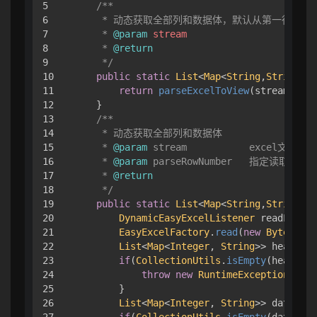
5

/**

6

     * 动态获取全部列和数据体，默认从第一行开始解
7

     * 
@param
stream
8

     * 
@return
9

     */
10

public
static
List
<
Map
<
String
,
String
>> 
11

return
parseExcelToView
(stream, 
1
);

12

    }

13

/**

14

     * 动态获取全部列和数据体

15

     * 
@param
 stream           excel文件流

16

     * 
@param
 parseRowNumber   指定读取行

17

     * 
@return
18

     */
19

public
static
List
<
Map
<
String
,
String
>> 
20

DynamicEasyExcelListener
 readListen
21

EasyExcelFactory
.
read
(
new
ByteArray
22

List
<
Map
<
Integer
, 
String
>> headList
23

if
(
CollectionUtils
.
isEmpty
(headList
24

throw
new
RuntimeException
(
"Ex
25

        }

26

List
<
Map
<
Integer
, 
String
>> dataList
27

if
(
CollectionUtils
.
isEmpty
(dataList