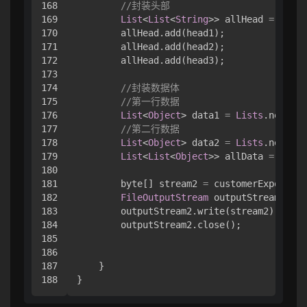
168

//封装头部
169

List
<
List
<
String
>> allHead 
=
 new 
A
170

        allHead.add(head1);

171

        allHead.add(head2);

172

        allHead.add(head3);

173

174

//封装数据体
175

//第一行数据
176

List
<
Object
> data1 
=
Lists
.newArra
177

//第二行数据
178

List
<
Object
> data2 
=
Lists
.newArra
179

List
<
List
<
Object
>> allData 
=
Lists
180

181

        byte[] stream2 
=
 customerExportExc
182

FileOutputStream
 outputStream2 
=
 n
183

        outputStream2.write(stream2);

184

        outputStream2.close();

185

186

187

    }

}