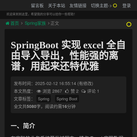
搬砖的码农
留言板
关于本站
友情链接
切换主题->
登录
Tog
navi
欢迎来到到这里，希望我的分享可以给你一些帮助！
首页
Spring家族
正文
SpringBoot 实现 excel 全自
由导入导出，性能强的离
谱，用起来还特优雅
发布时间：2025-02-12 16:55:14
(有修改)
本文热度：
浏览 2867
赞 2
评论 1
文章标签：
Spring
Spring Boot
全文共
5080
字，阅读约需
16
分钟
一、简介