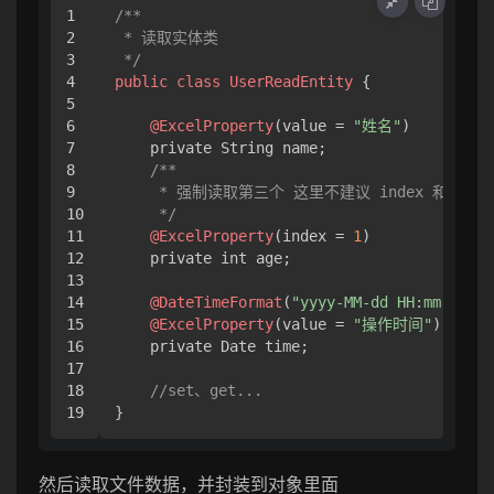
1

/**

2

 * 读取实体类

3

 */
4

public
class
UserReadEntity
 {

5

6

@ExcelProperty
(value = 
"姓名"
)

7

    private String name;

8

/**

9

     * 强制读取第三个 这里不建议 index 和 n
10

     */
11

@ExcelProperty
(index = 
1
)

12

    private int age;

13

14

@DateTimeFormat
(
"yyyy-MM-dd HH:mm:ss"
)

15

@ExcelProperty
(value = 
"操作时间"
)

16

    private Date time;

17

18

//set、get...
}
然后读取文件数据，并封装到对象里面