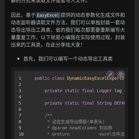
解的方式来读取文件或者写入文件。
因此，基于
提供的动态参数化生成文件和
EasyExcel
动态监听器读取文件方法，我们可以单独封装一套动
态导出导出工具类，省的我们每次都需要重新编写大
量重复工作，以下就是小编我在实际使用过程，封装
出来的工具类，在此分享给大家！
首先，我们可以编写一个动态导出工具类
1

public
class
DynamicEasyExcelExportUtils
 {

2

3

private
static
final
Logger
 log 
=
Logg
4

5

private
static
final
String
DEFAULT_SH
6

7

/**

8

     * 动态生成导出模版(单表头)

9

     * @param headColumns 列名称

10

     * @return            excel文件流
