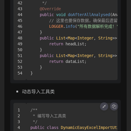
42

     */
43

@Override
44

public
void
doAfterAllAnalysed
(
Analysis
45

// 这里也要保存数据，确保最后遗留的数
46

LOGGER
.
info
(
"所有数据解析完成！"
);

47

    }

48

public
List
<
Map
<
Integer
, 
String
>> 
getHe
49

return
 headList;

50

    }

51

public
List
<
Map
<
Integer
, 
String
>> 
getDa
52

return
 dataList;

53

    }

}
动态导入工具类
1

/**

2

 * 编写导入工具类

3

 */
4

public
class
DynamicEasyExcelImportUtils
 {
