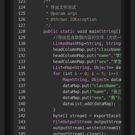
123

/**

124

     * 导出文件测试

125

     * @param args

126

     * @throws IOException

127

     */
128

public
static
 void main(
String
[] args)
129

//导出包含数据内容的文件（方式一）
130

LinkedHashMap
<
String
, 
String
> head
131

        headColumnMap.put(
"className"
,
"班
132

        headColumnMap.put(
"name"
,
"学生信息,
133

        headColumnMap.put(
"sex"
,
"学生信息,
134

List
<
Map
<
String
, 
Object
>> dataList
135

for
 (int i 
=
0
; i 
<
5
; i
++
) {

136

Map
<
String
, 
Object
> dataMap 
=
137

            dataMap.put(
"className"
, 
"一年
138

            dataMap.put(
"name"
, 
"张三"
+
 i)
139

            dataMap.put(
"sex"
, 
"男"
);

140

            dataList.add(dataMap);

141

        }

142

        byte[] stream1 
=
 exportExcelFile(h
143

FileOutputStream
 outputStream1 
=
 n
144

        outputStream1.write(stream1);

145

        outputStream1.close();
