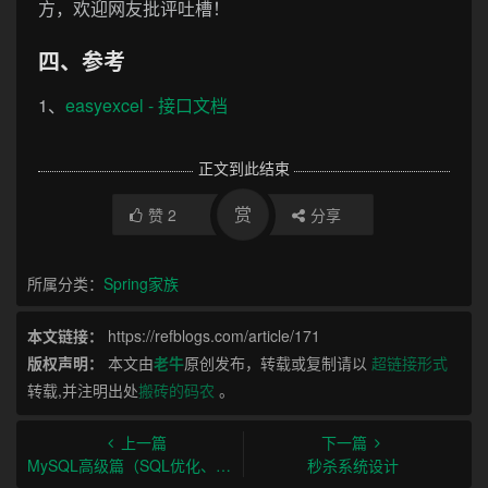
方，欢迎网友批评吐槽！
四、参考
1、
easyexcel - 接口文档
正文到此结束
赏
赞
2
分享
所属分类：
Spring家族
本文链接：
https://refblogs.com/article/171
版权声明：
本文由
老牛
原创发布，转载或复制请以
超链接形式
转载,并注明出处
搬砖的码农
。
上一篇
下一篇
MySQL高级篇（SQL优化、索引优化、锁机制、主从复制）
秒杀系统设计