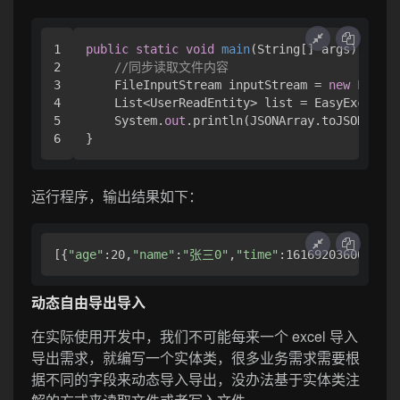
1

public
static
void
main
(
String[] args
) throw
2

//同步读取文件内容
3

    FileInputStream inputStream = 
new
 FileIn
4

    List<UserReadEntity> list = EasyExcel.re
5

    System.
out
.println(JSONArray.toJSONStrin
}
运行程序，输出结果如下：
[{
"age"
:20,
"name"
:
"张三0"
,
"time"
:1616920360000},{
动态自由导出导入
在实际使用开发中，我们不可能每来一个 excel 导入
导出需求，就编写一个实体类，很多业务需求需要根
据不同的字段来动态导入导出，没办法基于实体类注