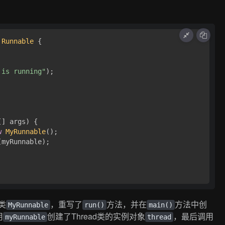
Runnable
 { 

 is running"
);

[] args
) { 

w
MyRunnable
();

(myRunnable);

类
，重写了
方法，并在
方法中创
MyRunnable
run()
main()
用
创建了Thread类的实例对象
，最后调用
myRunnable
thread