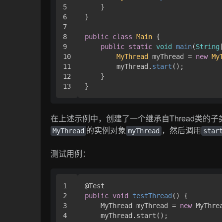
5

    }

6

}

7

8

public
class
Main
 { 

9

public
static
void
main
(
String
10

MyThread
 myThread = 
new
My
11

        myThread.
start
();

12

    }

}
在上述示例中，创建了一个继承自Thread类的子
的实例对象
，然后调用
MyThread
myThread
star
测试用例：
1

2

public
void
testThread
()
 { 

3

    MyThread myThread = 
new
 MyThrea
4

    myThread.start();
