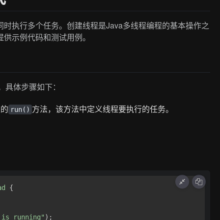
同时执行多个任务。创建线程是Java多线程编程的基本操作之
并提供示例代码和测试用例。
类。具体步骤如下：
类的
方法，该方法中定义线程要执行的任务。
run()
ad
 { 

 is running"
);
