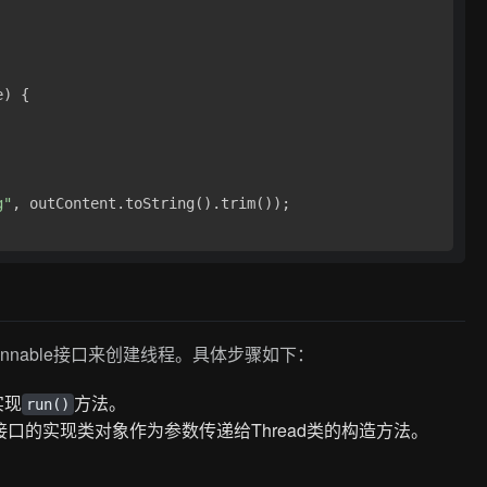
) { 

g"
, outContent.toString().trim());

unnable接口来创建线程。具体步骤如下：
实现
方法。
run()
le接口的实现类对象作为参数传递给Thread类的构造方法。