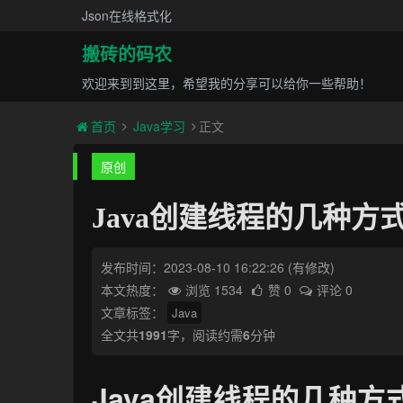
Json在线格式化
搬砖的码农
欢迎来到到这里，希望我的分享可以给你一些帮助！
首页
Java学习
正文
原创
Java创建线程的几种方
发布时间：2023-08-10 16:22:26
(有修改)
本文热度：
浏览 1534
赞 0
评论 0
文章标签：
Java
全文共
1991
字，阅读约需
6
分钟
Java创建线程的几种方