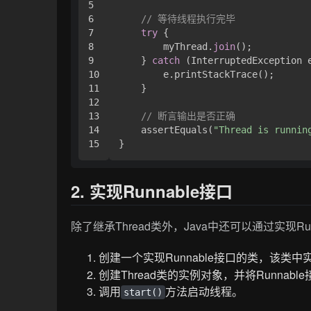
5

6

// 等待线程执行完毕
7

try
 { 

8

        myThread.
join
();

9

    } 
catch
 (InterruptedException e
10

        e.printStackTrace();

11

    }

12

13

// 断言输出是否正确
14

    assertEquals(
"Thread is runnin
}
2. 实现Runnable接口
除了继承Thread类外，Java中还可以通过实现R
创建一个实现Runnable接口的类，该类中
创建Thread类的实例对象，并将Runnab
调用
方法启动线程。
start()