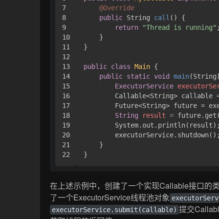
7

@Override
8

public
 String 
call
()
 { 

9

return
"Thread is running"
;
10

    }

11

}

12

13

public
class
Main
 { 

14

public
static
void
main
(String
15

ExecutorService
executorSe
16

        Callable<String> callable 
17

        Future<String> future = exe
18

String
result
=
 future.get(
19

        System.out.println(result);
20

        executorService.shutdown();
21

    }

}
在上述示例中，创建了一个实现Callable接口的
了一个ExecutorService线程池对象
executorServ
提交Call
executorService.submit(callable)