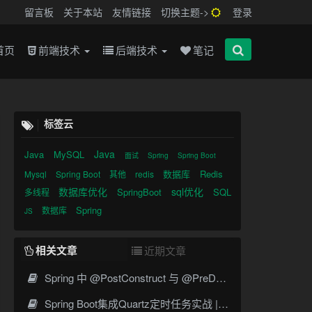
留言板
关于本站
友情链接
切换主题->
登录
首页
前端技术
后端技术
笔记
标签云
Java
Java
MySQL
面试
Spring
Spring Boot
数据库
Redis
Mysql
Spring Boot
其他
redis
数据库优化
sql优化
SpringBoot
SQL
多线程
Spring
数据库
JS
相关文章
近期文章
Spring 中 @PostConstruct 与 @PreDestroy 的完整与实战
Spring Boot集成Quartz定时任务实战 | Cron表达式详解