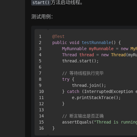
方法启动线程。
start()
测试用例：
1

@Test
2

public
void
testRunnable
()
 { 

3

MyRunnable
myRunnable
=
new
My
4

Thread
thread
=
new
Thread
(myR
5

    thread.start();

6

7

// 等待线程执行完毕
8

try
 { 

9

        thread.join();

10

    } 
catch
 (InterruptedException e
11

        e.printStackTrace();

12

    }

13

14

// 断言输出是否正确
15

    assertEquals(
"Thread is runnin
}