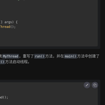
[] args
) { 

Thread
();

类
，重写了
方法，并在
方法中创建了
MyThread
run()
main()
方法启动线程。
t()
d();
