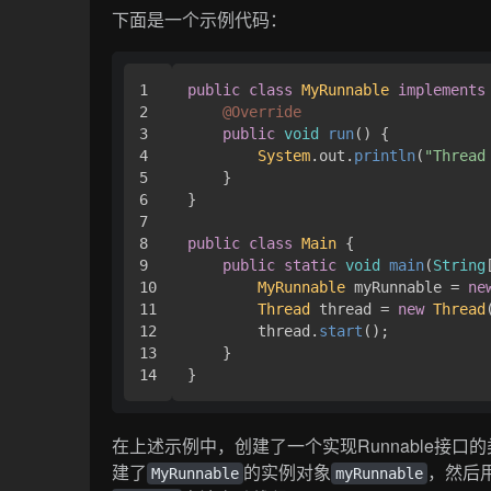
下面是一个示例代码：
1

public
class
MyRunnable
implements
2

@Override
3

public
void
run
(
) { 

4

System
.
out
.
println
(
"Thread
5

    }

6

}

7

8

public
class
Main
 { 

9

public
static
void
main
(
String
10

MyRunnable
 myRunnable = 
ne
11

Thread
 thread = 
new
Thread
12

        thread.
start
();

13

    }

}
在上述示例中，创建了一个实现Runnable接口的
建了
的实例对象
，然后
MyRunnable
myRunnable