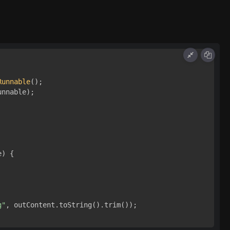
Runnable
();

unnable);

) { 

g"
, outContent.toString().trim());
