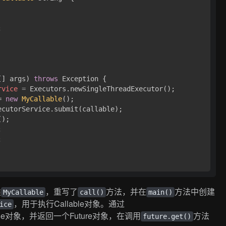


[] args)
throws
 Exception { 

rvice
=
 Executors.newSingleThreadExecutor();

= 
new
MyCallable
();

cutorService.submit(callable);

);





类
，重写了
方法，并在
方法中创建
MyCallable
call()
main()
，用于执行Callable对象。通过
ice
able对象，并返回一个Future对象，在调用
方法
future.get()