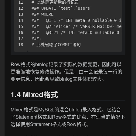
11

# 此处是更新后的行记录

12

### UPDATE `test`.`users`

13

### WHERE

14

###   @1=1 /* INT meta=0 nullable=0 is_null
15

###   @2='Alice' /* VARSTRING(100) meta=100
16

###   @3=21 /* INT meta=0 nullable=0 is_nul
17

###;

Row格式的binlog记录了实际的数据变更，因此可以
更准确地恢复修改操作。但是，由于会记录每一行的
变更信息，因此会导致binlog文件体积较大。
1.4 Mixed格式
Mixed格式是MySQL的混合binlog录入格式。它结合
了Statement格式和Row格式的优点，在适当的情况下
选择使用Statement格式或Row格式。