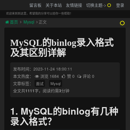
搬砖的码农
留言板
关于本站
友情链接
切换主题->
登录
Tog
navi
欢迎来到到这里，希望我的分享可以给你一些帮助！
首页
Mysql
正文
MySQL的binlog录入格式
及其区别详解
发布时间：2023-11-24 18:00:11
本文热度：
浏览 1684
赞 0
评论 0
文章标签：
面试
Mysql
全文共
1111
字，阅读约需
3
分钟
1. MySQL的binlog有几种
录入格式？