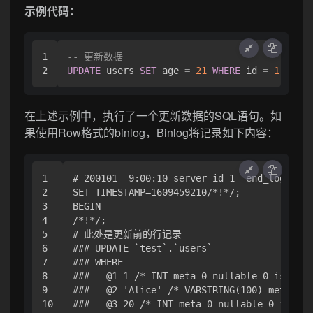
示例代码：
1

-- 更新数据
UPDATE
 users 
SET
 age 
=
21
WHERE
 id 
=
1
在上述示例中，执行了一个更新数据的SQL语句。如
果使用Row格式的binlog，Binlog将记录如下内容：
1

# 200101  9:00:10 server id 1  end_log_pos 
2

SET TIMESTAMP=1609459210/*!*/;

3

BEGIN

4

/*!*/;

5

# 此处是更新前的行记录

6

### UPDATE `test`.`users`

7

### WHERE

8

###   @1=1 /* INT meta=0 nullable=0 is_null
9

###   @2='Alice' /* VARSTRING(100) meta=100
10

###   @3=20 /* INT meta=0 nullable=0 is_nul