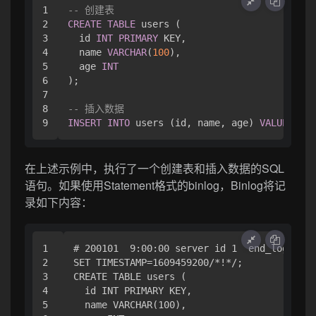
1

-- 创建表
2

CREATE
TABLE
 users (

3

  id 
INT
PRIMARY
 KEY,

4

  name 
VARCHAR
(
100
),

5

  age 
INT
6

);

7

8

-- 插入数据
INSERT
INTO
 users (id, name, age) 
VALUES
 (
1
,
在上述示例中，执行了一个创建表和插入数据的SQL
语句。如果使用Statement格式的binlog，Binlog将记
录如下内容：
1

# 200101  9:00:00 server id 1  end_log_pos 
2

SET TIMESTAMP=1609459200/*!*/;

3

CREATE TABLE users (

4

  id INT PRIMARY KEY,

5

  name VARCHAR(100),
