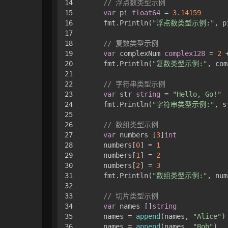
14

// 浮点数类型示例
15

var
 pi 
float64
 = 
3.14159
16

    fmt.Println(
"浮点数类型示例:"
, pi
17

18

// 复数类型示例
19

var
 complexNum 
complex128
 = 
2
 
20

    fmt.Println(
"复数类型示例:"
, com
21

22

// 字符串类型示例
23

var
 str 
string
 = 
"Hello, Go!"
24

    fmt.Println(
"字符串类型示例:"
, s
25

26

// 数组类型示例
27

var
 numbers [
3
]
int
28

    numbers[
0
] = 
1
29

    numbers[
1
] = 
2
30

    numbers[
2
] = 
3
31

    fmt.Println(
"数组类型示例:"
, num
32

33

// 切片类型示例
34

var
 names []
string
35

    names = 
append
(names, 
"Alice"
)

36

    names = 
append
(names, 
"Bob"
)
