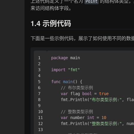
上述代码定义了一个名为
的结构体类型，
Point
来访问结构体字段。
1.4 示例代码
下面是一些示例代码，展示了如何使用不同的数
1

package
 main

2

3

import
"fmt"
4

5

func
main
()
 {

6

// 布尔类型示例
7

var
 flag 
bool
 = 
true
8

    fmt.Println(
"布尔类型示例:"
, fla
9

10

// 整数类型示例
11

var
 number 
int
 = 
10
12

    fmt.Println(
"整数类型示例:"
, num
13
