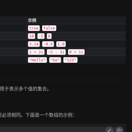
示例
,
true
false
,
,
10
-5
0
,
,
3.14
-0.5
1.0
,
,
1 + 2i
-5 - 3i
0 + 1i
,
,
"Hello"
"Go"
"123"
，用于表示多个值的集合。
型必须相同。下面是一个数组的示例：