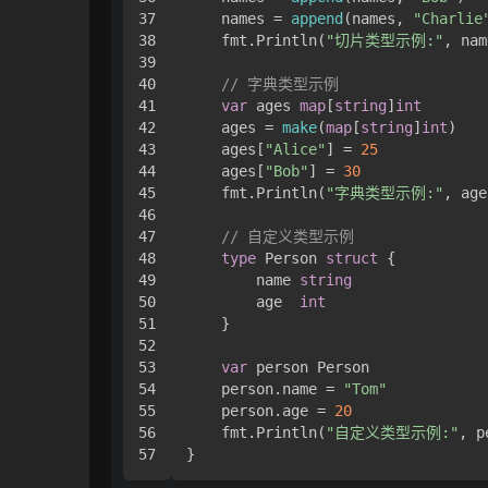
37

    names = 
append
(names, 
"Charlie
38

    fmt.Println(
"切片类型示例:"
, nam
39

40

// 字典类型示例
41

var
 ages 
map
[
string
]
int
42

    ages = 
make
(
map
[
string
]
int
)

43

    ages[
"Alice"
] = 
25
44

    ages[
"Bob"
] = 
30
45

    fmt.Println(
"字典类型示例:"
, age
46

47

// 自定义类型示例
48

type
 Person 
struct
 {

49

        name 
string
50

        age  
int
51

    }

52

53

var
 person Person

54

    person.name = 
"Tom"
55

    person.age = 
20
56

    fmt.Println(
"自定义类型示例:"
, p