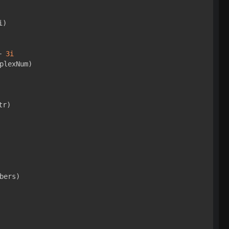
)

+ 
3i
plexNum)

tr)

bers)
