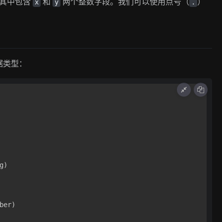
其中包含
和
两个整数字段。我们可以使用点号（
）
x
y
.
据类型：
g)

ber)
